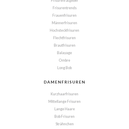
Frisurenratgeber
Frisurentrends
Frauenfrisuren
Männerfrisuren
Hochsteckfrisuren
Flechtfrisuren
Brautfrisuren
Balayage
Ombre
Long Bob
DAMENFRISUREN
Kurzhaarfrisuren
Mittellange Frisuren
Lange Haare
Bob Frisuren
Strähnchen