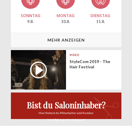
SONNTAG
MONTAG
DIENSTAG
9.8.
10.8.
11.8.
MEHR ANZEIGEN
VIDEO
StyleCom 2019 - The
Hair Festival
Bist du Saloninhaber?
Hier findest du
Mitarbeiter und Kunden
Jetzt Salon
gratis eintragen!