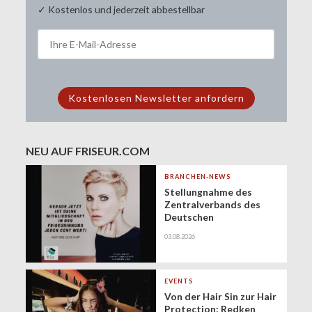
✓ Kostenlos und jederzeit abbestellbar
NEU AUF FRISEUR.COM
BRANCHEN-NEWS
Stellungnahme des
Zentralverbands des
Deutschen
Friseurhandwerks zur
03.08.2026
Zukunft der
geringfügigen
Beschäftigung
(Minijobs)
EVENTS
Von der Hair Sin zur Hair
Protection: Redken