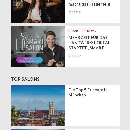
macht das Frauenfeld
Festival zur Bühne für
27.07.2026
gesundes Haar
BRANCHEN-NEWS
MEHR ZEIT FÜR DAS
HANDWERK: L'ORÉAL
STARTET „SMART
SALON" ALS
27.07.2026
EXKLUSIVEN BUSINESS-
BEGLEITER FÜR DIE
DIGITALE ZUKUNFT
VON FRISEURSALONS
TOP SALONS
Die Top 5 Friseure in
München