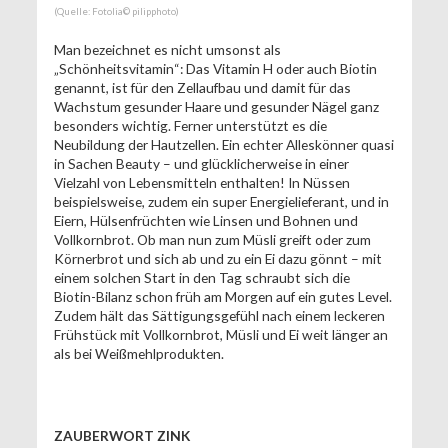
(Quelle: Fotolia© pilipphoto)
Man bezeichnet es nicht umsonst als
„Schönheitsvitamin“: Das Vitamin H oder auch Biotin
genannt, ist für den Zellaufbau und damit für das
Wachstum gesunder Haare und gesunder Nägel ganz
besonders wichtig. Ferner unterstützt es die
Neubildung der Hautzellen. Ein echter Alleskönner quasi
in Sachen Beauty – und glücklicherweise in einer
Vielzahl von Lebensmitteln enthalten! In Nüssen
beispielsweise, zudem ein super Energielieferant, und in
Eiern, Hülsenfrüchten wie Linsen und Bohnen und
Vollkornbrot. Ob man nun zum Müsli greift oder zum
Körnerbrot und sich ab und zu ein Ei dazu gönnt – mit
einem solchen Start in den Tag schraubt sich die
Biotin-Bilanz schon früh am Morgen auf ein gutes Level.
Zudem hält das Sättigungsgefühl nach einem leckeren
Frühstück mit Vollkornbrot, Müsli und Ei weit länger an
als bei Weißmehlprodukten.
ZAUBERWORT ZINK