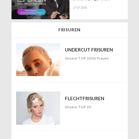
SALON" ALS
27.07.2026
EXKLUSIVEN BUSINESS-
BEGLEITER FÜR DIE
DIGITALE ZUKUNFT
VON FRISEURSALONS
FRISUREN
UNDERCUT FRISUREN
Unsere TOP 10 für Frauen
FLECHTFRISUREN
Unsere TOP 20