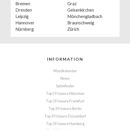
Bremen
Graz
Dresden
Gelsenkirchen
Leipzig
Mönchengladbach
Hannover
Braunschweig
Nürnberg
Zürich
INFORMATION
Mondkalender
News
Salonfinder
Top 5 Friseure München
Top 3 Friseure Frankfurt
Top 3 Friseure Berlin
Top 3 Friseure Düsseldorf
Top 3 Friseure Hamburg