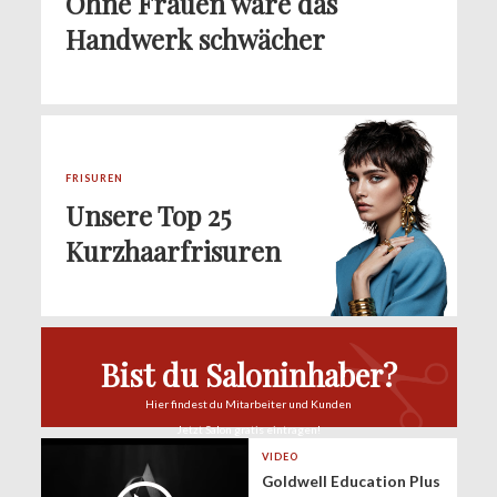
Ohne Frauen wäre das
Handwerk schwächer
FRISUREN
Unsere Top 25
Kurzhaarfrisuren
Bist du Saloninhaber?
Hier findest du
Mitarbeiter und Kunden
Jetzt Salon
gratis eintragen!
VIDEO
Goldwell Education Plus