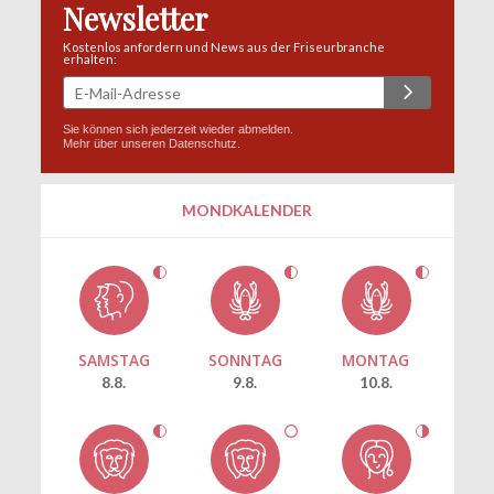
Newsletter
Kostenlos anfordern und News aus der Friseurbranche
erhalten:
Sie können sich jederzeit wieder abmelden.
Mehr über unseren
Datenschutz
.
MONDKALENDER
SAMSTAG
SONNTAG
MONTAG
8.8.
9.8.
10.8.