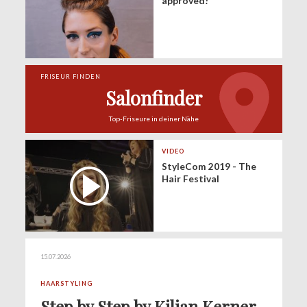
approved!
FRISEUR FINDEN
Salonfinder
Top-Friseure in
deiner Nähe
VIDEO
StyleCom 2019 - The
Hair Festival
15.07.2026
HAARSTYLING
Step by Step by Kilian Kerner