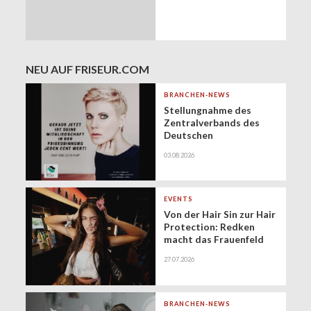
NEU AUF FRISEUR.COM
BRANCHEN-NEWS
Stellungnahme des
Zentralverbands des
Deutschen
Friseurhandwerks zur
03.08.2026
Zukunft der
geringfügigen
Beschäftigung
(Minijobs)
EVENTS
Von der Hair Sin zur Hair
Protection: Redken
macht das Frauenfeld
Festival zur Bühne für
27.07.2026
gesundes Haar
BRANCHEN-NEWS