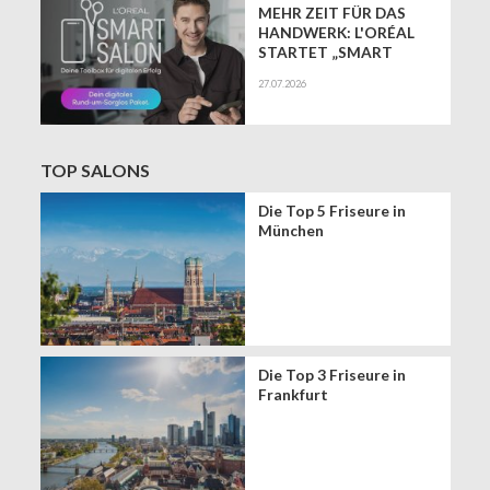
MEHR ZEIT FÜR DAS
HANDWERK: L'ORÉAL
STARTET „SMART
SALON" ALS
27.07.2026
EXKLUSIVEN BUSINESS-
BEGLEITER FÜR DIE
DIGITALE ZUKUNFT
VON FRISEURSALONS
TOP SALONS
Die Top 5 Friseure in
München
Die Top 3 Friseure in
Frankfurt