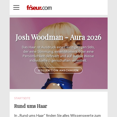
t Lengths - Styling ohne Limits
Josh Woodman - Aura 2026
Das Haar ist Ausdruck eines einzigartigen Stils,
der eine Stimmung, einen Moment oder eine
Persönlichkeit definiert und auf subtile Weise
individuelle Eigenschaften vermittelt.
KOLLEKTION ANSCHAUEN
STARTSEITE
Rund ums Haar
In „Rund ums Haar“ finden Sie alles Wissenswerte zum