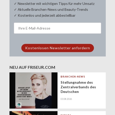
✓ Newsletter mit wichtigen Tipps für mehr Umsatz
✓ Aktuelle Branchen-News und Beauty-Trends
✓ Kostenlos und jederzeit abbestellbar
NEU AUF FRISEUR.COM
BRANCHEN-NEWS
Stellungnahme des
Zentralverbands des
Deutschen
Friseurhandwerks zur
03.08.2026
Zukunft der
geringfügigen
Beschäftigung
(Minijobs)