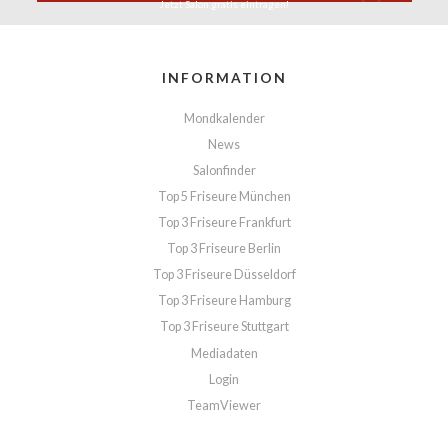
Jetzt Salon
gratis eintragen!
INFORMATION
Mondkalender
News
Salonfinder
Top 5 Friseure München
Top 3 Friseure Frankfurt
Top 3 Friseure Berlin
Top 3 Friseure Düsseldorf
Top 3 Friseure Hamburg
Top 3 Friseure Stuttgart
Mediadaten
Login
TeamViewer