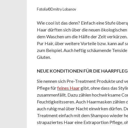
Fotolia©Dmitry Lobanov
Wie cool ist das denn? Einfach eine Stufe übe
Haar dürften sich über die neuen ökologische
dem Waschen um die Hälfe der Zeit verkürzen.
Pur Hair, über weitere Vorteile bzw. kann auf 
zum Beispiel. Auch heftig schäumende Tenside s
Gluten.
NEUE KONDITIONEN FÜR DIE HAARPFLEG
Sie nennen sich Pre-Treatment Produkte und ve
Pflege für
feines Haar
gibt, ohne dass das Styl
zusammenfällt. Dazu zählen hochwirksame Cond
Feuchtigkeitsseren. Auch Haarmasken zählen da
auch ruhig mal über Nacht einwirken dürfen. Den
Treatment einfach mit dem Shampoo wieder he
strapaziertes Haar eine Extraportion Pflege, oh