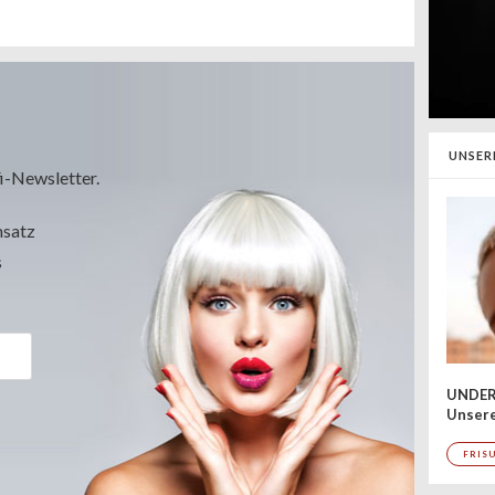
UNSER
i-Newsletter.
msatz
s
UNDER
Unsere
FRIS