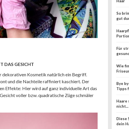
Haar
So bri
gut du
Haarpf
Portio
Für st
gesun
T DAS GESICHT
Wie fi
Friseu
r dekorativen Kosmetik natürlich ein Begriff.
nt und die Nachteile raffiniert kaschiert. Der
Bye by
n Effekte: Hier wird auf ganz individuelle Art das
Tipps 
 Gesicht voller bzw. quadratische Züge schmäler
Haare 
nicht...
Diese 
dein H