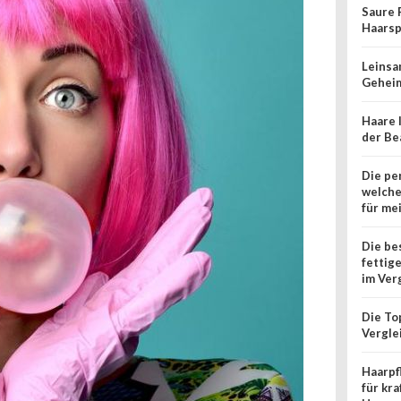
Saure 
Haars
Leinsa
Geheim
Haare 
der Be
Die pe
welche
für me
Die be
fettig
im Ver
Die To
Vergle
Haarpf
für kr