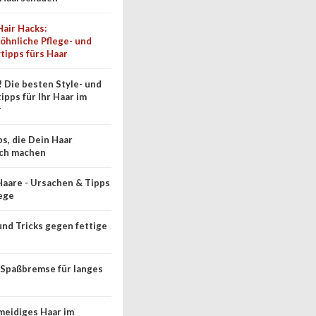
Hair Hacks:
hnliche Pflege- und
tipps fürs Haar
! Die besten Style- und
ipps für Ihr Haar im
r
ps, die Dein Haar
ich machen
Haare - Ursachen & Tipps
lege
und Tricks gegen fettige
: Spaßbremse für langes
eidiges Haar im