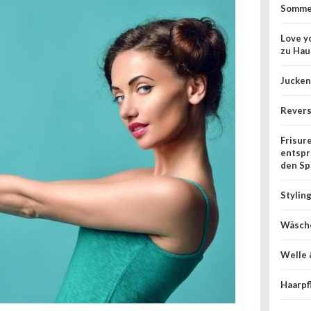
Somme
Love yo
zu Hau
Jucken
Rever
Frisur
entspr
den Sp
Stylin
Wäsche
Welle 
Haarpf