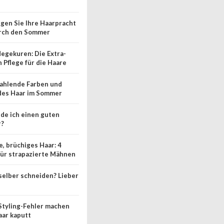
ngen Sie Ihre Haarpracht
rch den Sommer
legekuren: Die Extra-
n Pflege für die Haare
rahlende Farben und
des Haar im Sommer
nde ich einen guten
r?
e, brüchiges Haar: 4
für strapazierte Mähnen
selber schneiden? Lieber
Styling-Fehler machen
aar kaputt