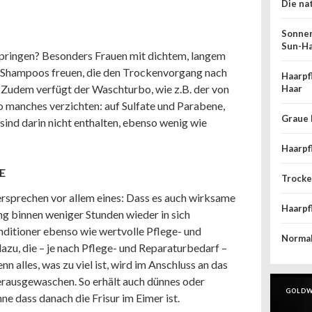
Die na
Sonnen
Sun-Ha
rspringen? Besonders Frauen mit dichtem, langem
n Shampoos freuen, die den Trockenvorgang nach
Haarpf
 Zudem verfügt der Waschturbo, wie z.B. der von
Haar
so manches verzichten: auf Sulfate und Parabene,
Graue 
ind darin nicht enthalten, ebenso wenig wie
Haarpf
E
Trocke
rsprechen vor allem eines: Dass es auch wirksame
Haarpf
ing binnen weniger Stunden wieder in sich
itioner ebenso wie wertvolle Pflege- und
Normal
zu, die – je nach Pflege- und Reparaturbedarf –
n alles, was zu viel ist, wird im Anschluss an das
rausgewaschen. So erhält auch dünnes oder
GOLDW
ne dass danach die Frisur im Eimer ist.