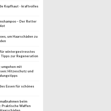
e Kopfhaut - kraftvolles
nshampoo – Der Retter
 Not
oes, um Haarschäden zu
iden
 für wintergestresstes
5 Tipps zur Regeneration
g umgehen mit
isen: Hitzeschutz und
dungstipps
es Essen für schönes
zmaßnahmen beim
g: Praktische Waffen
 Haarschäden