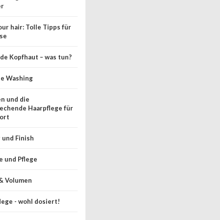
r
ur hair: Tolle Tipps für
se
de Kopfhaut – was tun?
se Washing
en und die
echende Haarpflege für
ort
g und Finish
 und Pflege
& Volumen
lege - wohl dosiert!