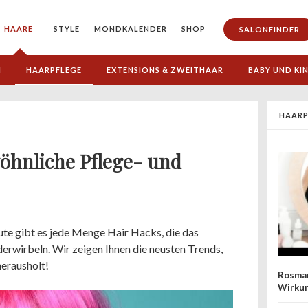
HAARE
STYLE
MONDKALENDER
SHOP
SALONFINDER
N
HAARPFLEGE
EXTENSIONS & ZWEITHAAR
BABY UND KI
HAARP
öhnliche Pflege- und
ute gibt es jede Menge Hair Hacks, die das
erwirbeln. Wir zeigen Ihnen die neusten Trends,
herausholt!
Rosmar
Wirku