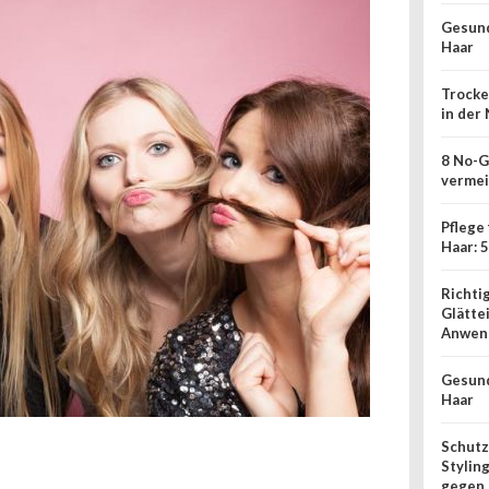
Gesund
Haar
Trocke
in der
8 No-G
verme
Pflege
Haar: 
Richti
Glätte
Anwen
Gesund
Haar
Schut
Stylin
gegen