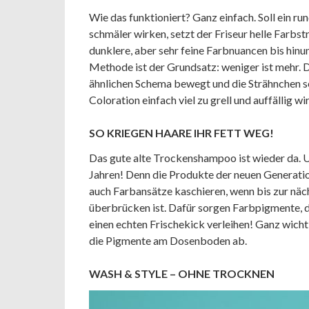
Wie das funktioniert? Ganz einfach. Soll ein ru
schmäler wirken, setzt der Friseur helle Farbs
dunklere, aber sehr feine Farbnuancen bis hinu
Methode ist der Grundsatz: weniger ist mehr. D
ähnlichen Schema bewegt und die Strähnchen se
Coloration einfach viel zu grell und auffällig wi
SO KRIEGEN HAARE IHR FETT WEG!
Das gute alte Trockenshampoo ist wieder da. Un
Jahren! Denn die Produkte der neuen Generatio
auch Farbansätze kaschieren, wenn bis zur näc
überbrücken ist. Dafür sorgen Farbpigmente, d
einen echten Frischekick verleihen! Ganz wicht
die Pigmente am Dosenboden ab.
WASH & STYLE – OHNE TROCKNEN