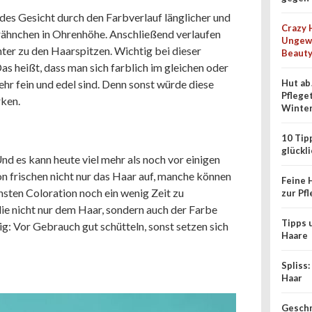
ndes Gesicht durch den Farbverlauf länglicher und
Crazy 
trähnchen in Ohrenhöhe. Anschließend verlaufen
Ungewö
nter zu den Haarspitzen. Wichtig bei dieser
Beauty
as heißt, dass man sich farblich im gleichen oder
hr fein und edel sind. Denn sonst würde diese
Hut ab
Pfleget
rken.
Winte
10 Tip
glückl
d es kann heute viel mehr als noch vor einigen
n frischen nicht nur das Haar auf, manche können
Feine 
hsten Coloration noch ein wenig Zeit zu
zur Pf
ie nicht nur dem Haar, sondern auch der Farbe
Tipps 
ig: Vor Gebrauch gut schütteln, sonst setzen sich
Haare
Spliss
Haar
Geschm