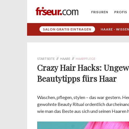
FRISUREN
PROFIS
SALON GRATIS EINTRAGEN
HAARE - WISSE
STARTSEITE
//
HAARE
//
HAARPFLEGE
Crazy Hair Hacks: Ungew
Beautytipps fürs Haar
Waschen, pflegen, stylen – das war gestern. He
gewohnte Beauty Ritual ordentlich durcheinand
wie man das Beste aus sich und seinen Haaren 