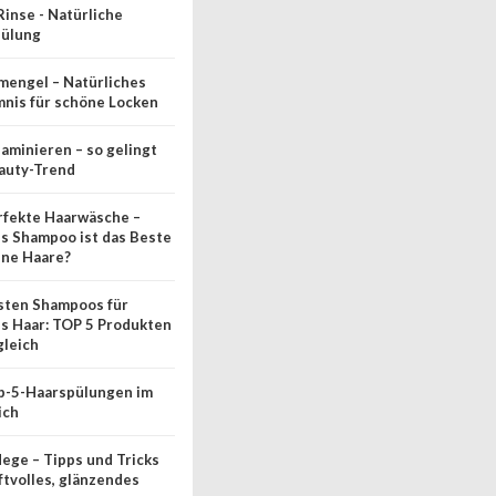
Rinse - Natürliche
pülung
mengel – Natürliches
nis für schöne Locken
laminieren – so gelingt
auty-Trend
rfekte Haarwäsche –
s Shampoo ist das Beste
ine Haare?
sten Shampoos für
es Haar: TOP 5 Produkten
gleich
p-5-Haarspülungen im
ich
lege – Tipps und Tricks
aftvolles, glänzendes