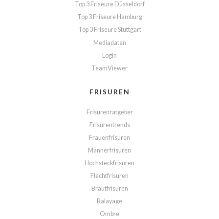
Top 3 Friseure Düsseldorf
Top 3 Friseure Hamburg
Top 3 Friseure Stuttgart
Mediadaten
Login
TeamViewer
FRISUREN
Frisurenratgeber
Frisurentrends
Frauenfrisuren
Männerfrisuren
Hochsteckfrisuren
Flechtfrisuren
Brautfrisuren
Balayage
Ombre