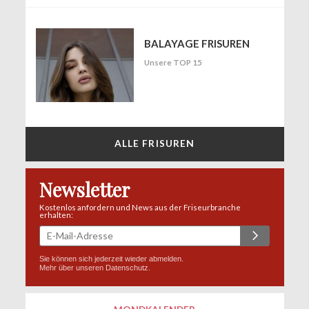
BALAYAGE FRISUREN
Unsere TOP 15
ALLE FRISUREN
Newsletter
Kostenlos anfordern und News aus der Friseurbranche
erhalten:
Sie können sich jederzeit wieder abmelden.
Mehr über unseren
Datenschutz
.