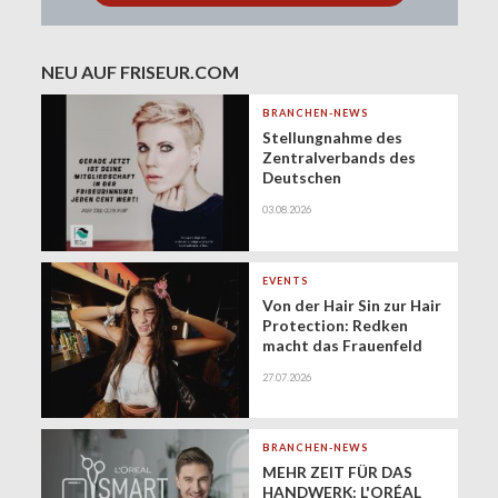
NEU AUF FRISEUR.COM
BRANCHEN-NEWS
Stellungnahme des
Zentralverbands des
Deutschen
Friseurhandwerks zur
03.08.2026
Zukunft der
geringfügigen
Beschäftigung
(Minijobs)
EVENTS
Von der Hair Sin zur Hair
Protection: Redken
macht das Frauenfeld
Festival zur Bühne für
27.07.2026
gesundes Haar
BRANCHEN-NEWS
MEHR ZEIT FÜR DAS
HANDWERK: L'ORÉAL