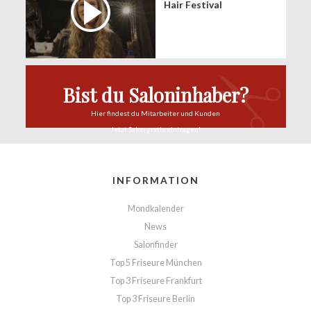
Hair Festival
Bist du Saloninhaber?
Hier findest du
Mitarbeiter und Kunden
Jetzt Salon
gratis eintragen!
INFORMATION
Mondkalender
News
Salonfinder
Top 5 Friseure München
Top 3 Friseure Frankfurt
Top 3 Friseure Berlin