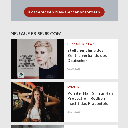
NEU AUF FRISEUR.COM
BRANCHEN-NEWS
Stellungnahme des
Zentralverbands des
Deutschen
Friseurhandwerks zur
03.08.2026
Zukunft der
geringfügigen
Beschäftigung
(Minijobs)
EVENTS
Von der Hair Sin zur Hair
Protection: Redken
macht das Frauenfeld
Festival zur Bühne für
27.07.2026
gesundes Haar