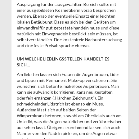
Ausprägung für den ausgewählten Bereich sollte mit
einer ausgebildeten Kosmetikerin vorab besprochen
werden. Ebenso der eventuelle Einsatz einer leichten
lokalen Betäubung. Dass es sich bei den Geräten um
einwandfrei für gut getestete handeln muss und diese
natürlich mit Einwegnadeln bestückt sein müssen, ist
selbstverständlich. Eine kostenfreie Nachuntersuchung
und eine feste Preisabsprache ebenso.
UM WELCHE LIEBLINGSSTELLEN HANDELT ES
SICH…
Am liebsten lassen sich Frauen die Augenbrauen, Lider
und Lippen mit Permanent Make-up verschönern. Sie
wünschen sich betonte, makellose Augenbrauen. Man
kann sie aufwändig korrigieren, ganz neu gestalten,
oder fein ergänzen („Härchen Zeichnung“). Ein
schmeichelnder Lidstrich ist ebenso ein Muss.
Außerdem lässt sich auf beiden Seiten der
Wimpernkranz betonen, sowohl am Oberlid als auch am
Unterlid, was die Augen natürlicher und verführerischer
aussehen lässt. Übrigens: zunehmend lassen sich auch
Männer von den Nadeln pieksen, um die Augen etwas