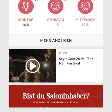
MONTAG
DIENSTAG
MITTWOCH
10.8.
11.8.
12.8.
MEHR ANZEIGEN
VIDEO
StyleCom 2019 - The
Hair Festival
Bist du Saloninhaber?
Hier findest du
Mitarbeiter und Kunden
Jetzt Salon
gratis eintragen!