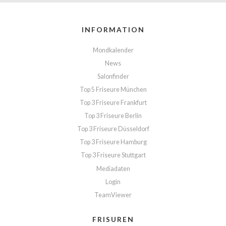
INFORMATION
Mondkalender
News
Salonfinder
Top 5 Friseure München
Top 3 Friseure Frankfurt
Top 3 Friseure Berlin
Top 3 Friseure Düsseldorf
Top 3 Friseure Hamburg
Top 3 Friseure Stuttgart
Mediadaten
Login
TeamViewer
FRISUREN