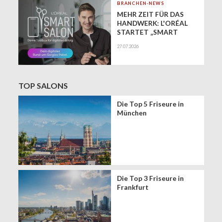
BRANCHEN-NEWS
MEHR ZEIT FÜR DAS
HANDWERK: L'ORÉAL
STARTET „SMART
SALON" ALS
27.07.2026
EXKLUSIVEN BUSINESS-
BEGLEITER FÜR DIE
DIGITALE ZUKUNFT
VON FRISEURSALONS
TOP SALONS
Die Top 5 Friseure in
München
Die Top 3 Friseure in
Frankfurt