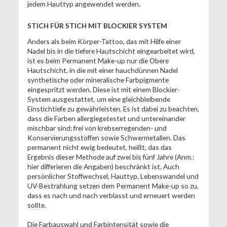
jedem Hauttyp angewendet werden.
STICH FÜR STICH MIT BLOCKIER SYSTEM
Anders als beim Körper-Tattoo, das mit Hilfe einer
Nadel bis in die tiefere Hautschicht eingearbeitet wird,
ist es beim Permanent Make-up nur die Obere
Hautschicht, in die mit einer hauchdünnen Nadel
synthetische oder mineralische Farbpigmente
eingespritzt werden. Diese ist mit einem Blockier-
System ausgestattet, um eine gleichbleibende
Einstichtiefe zu gewährleisten. Es ist dabei zu beachten,
dass die Farben allergiegetestet und untereinander
mischbar sind; frei von krebserregenden- und
Konservierungsstoffen sowie Schwermetallen. Das
permanent nicht ewig bedeutet, heißt, das das
Ergebnis dieser Methode auf zwei bis fünf Jahre (Anm.:
hier differieren die Angaben) beschränkt ist. Auch
persönlicher Stoffwechsel, Hauttyp, Lebenswandel und
UV-Bestrahlung setzen dem Permanent Make-up so zu,
dass es nach und nach verblasst und erneuert werden
sollte.
Die Farbauswahl und Farbintensität sowie die