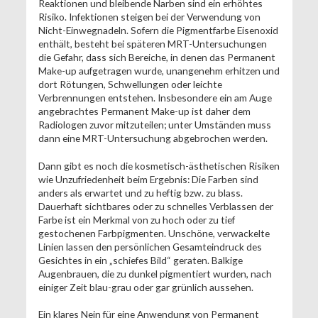
Reaktionen und bleibende Narben sind ein erhöhtes
Risiko. Infektionen steigen bei der Verwendung von
Nicht-Einwegnadeln. Sofern die Pigmentfarbe Eisenoxid
enthält, besteht bei späteren MRT-Untersuchungen
die Gefahr, dass sich Bereiche, in denen das Permanent
Make-up aufgetragen wurde, unangenehm erhitzen und
dort Rötungen, Schwellungen oder leichte
Verbrennungen entstehen. Insbesondere ein am Auge
angebrachtes Permanent Make-up ist daher dem
Radiologen zuvor mitzuteilen; unter Umständen muss
dann eine MRT-Untersuchung abgebrochen werden.
Dann gibt es noch die kosmetisch-ästhetischen Risiken
wie Unzufriedenheit beim Ergebnis: Die Farben sind
anders als erwartet und zu heftig bzw. zu blass.
Dauerhaft sichtbares oder zu schnelles Verblassen der
Farbe ist ein Merkmal von zu hoch oder zu tief
gestochenen Farbpigmenten. Unschöne, verwackelte
Linien lassen den persönlichen Gesamteindruck des
Gesichtes in ein „schiefes Bild“ geraten. Balkige
Augenbrauen, die zu dunkel pigmentiert wurden, nach
einiger Zeit blau-grau oder gar grünlich aussehen.
Ein klares Nein für eine Anwendung von Permanent