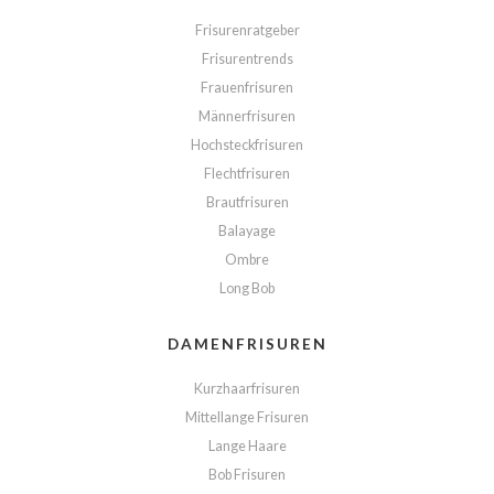
Frisurenratgeber
Frisurentrends
Frauenfrisuren
Männerfrisuren
Hochsteckfrisuren
Flechtfrisuren
Brautfrisuren
Balayage
Ombre
Long Bob
DAMENFRISUREN
Kurzhaarfrisuren
Mittellange Frisuren
Lange Haare
Bob Frisuren