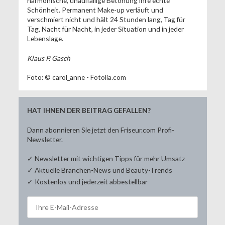
harmonische, unauffällige Betonung ihre echte
Schönheit. Permanent Make-up verläuft und
verschmiert nicht und hält 24 Stunden lang, Tag für
Tag, Nacht für Nacht, in jeder Situation und in jeder
Lebenslage.
Klaus P. Gasch
Foto: © carol_anne - Fotolia.com
HAT IHNEN DER BEITRAG GEFALLEN?
Dann abonnieren Sie jetzt den Friseur.com Profi-
Newsletter.
✓ Newsletter mit wichtigen Tipps für mehr Umsatz
✓ Aktuelle Branchen-News und Beauty-Trends
✓ Kostenlos und jederzeit abbestellbar