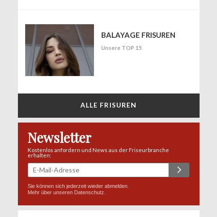
BALAYAGE FRISUREN
Unsere TOP 15
ALLE FRISUREN
Newsletter
Kostenlos anfordern und News aus der Friseurbranche
erhalten:
Sie können sich jederzeit wieder abmelden.
Mehr über unseren
Datenschutz
.