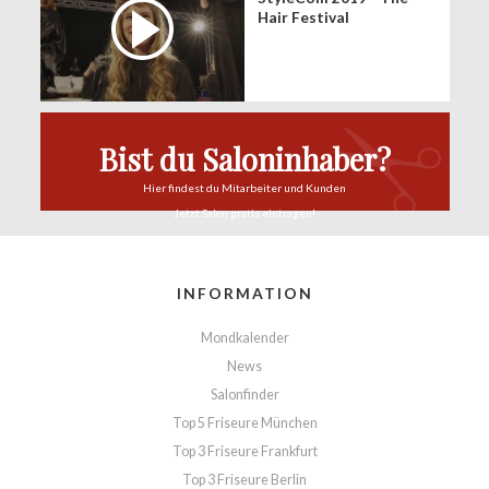
Hair Festival
Bist du Saloninhaber?
Hier findest du
Mitarbeiter und Kunden
Jetzt Salon
gratis eintragen!
INFORMATION
Mondkalender
News
Salonfinder
Top 5 Friseure München
Top 3 Friseure Frankfurt
Top 3 Friseure Berlin