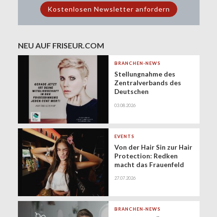
NEU AUF FRISEUR.COM
BRANCHEN-NEWS
Stellungnahme des
Zentralverbands des
Deutschen
Friseurhandwerks zur
03.08.2026
Zukunft der
geringfügigen
Beschäftigung
(Minijobs)
EVENTS
Von der Hair Sin zur Hair
Protection: Redken
macht das Frauenfeld
Festival zur Bühne für
27.07.2026
gesundes Haar
BRANCHEN-NEWS