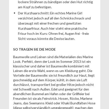
lockere Strähnen zu bändigen oder den Hut richtig
am Kopf zu befestigen.
Der Kurzhaarschnitt: Ein echtes Marine Girl
verzichtet jedoch auf all den Schnickschnack und
überzeugt mit einer frechen und gewitzten
Kurzhaarfrisur. Auch hier steht eine praktische
Frisur hoch im Kurs: Ohren frei, Augen frei - freie
Sicht voraus könnte die Devise lauten.
SO TRAGEN SIE DIE MODE
Baumwolle und Leinen sind die Materialien des Marine
Look. Perfekt, denn der Look im Sommer 2013 ist ein
klassischer und daher ist Baumwolle kombiniert mit
Leinen die erste Wahl, wenn es um Kleidung geht. Die
Vorteile der Baumwolle: sie ist freundlich zur Haut, liegt
geschmeidig auf dem Körper, kühlt, in dem sie Luft
durchlässt, transportiert bei großer Hitze jedoch nicht
viel Schweiß nach Außen. Edel und geeignet für den
abendlichen Bummel am Hafen oder der Grillfeier bei
Freunden ist sie als Feinstrick. Hosen, Röcke, Marlene
Jeans, das Seemanns Kleid oder Khaki Bundfalten Hose
(diese selbstverständlich umgekrempelt) machen den