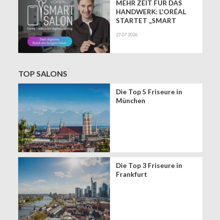
MEHR ZEIT FÜR DAS
HANDWERK: L'ORÉAL
STARTET „SMART
SALON" ALS
27.07.2026
EXKLUSIVEN BUSINESS-
BEGLEITER FÜR DIE
DIGITALE ZUKUNFT
VON FRISEURSALONS
TOP SALONS
Die Top 5 Friseure in
München
Die Top 3 Friseure in
Frankfurt