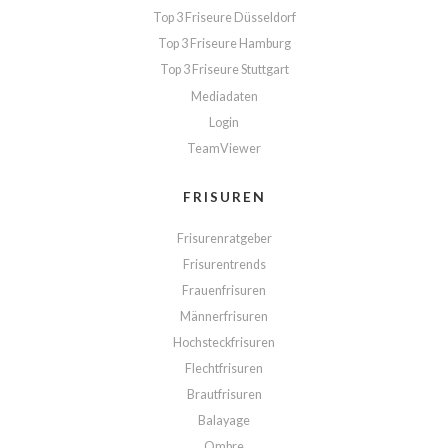
Top 3 Friseure Düsseldorf
Top 3 Friseure Hamburg
Top 3 Friseure Stuttgart
Mediadaten
Login
TeamViewer
FRISUREN
Frisurenratgeber
Frisurentrends
Frauenfrisuren
Männerfrisuren
Hochsteckfrisuren
Flechtfrisuren
Brautfrisuren
Balayage
Ombre