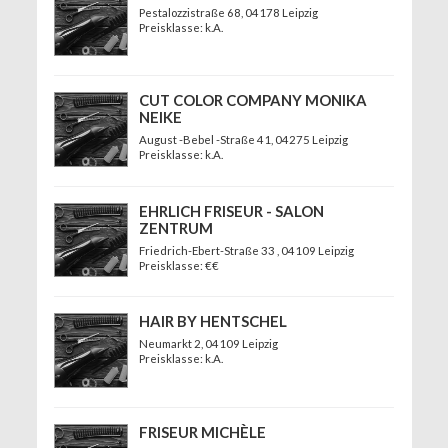
Pestalozzistraße 68
, 04178 Leipzig
Preisklasse: k.A.
CUT COLOR COMPANY MONIKA
NEIKE
August -Bebel -Straße 41
, 04275 Leipzig
Preisklasse: k.A.
EHRLICH FRISEUR - SALON
ZENTRUM
Friedrich-Ebert-Straße 33
, 04109 Leipzig
Preisklasse: €€
HAIR BY HENTSCHEL
Neumarkt 2
, 04109 Leipzig
Preisklasse: k.A.
FRISEUR MICHÈLE