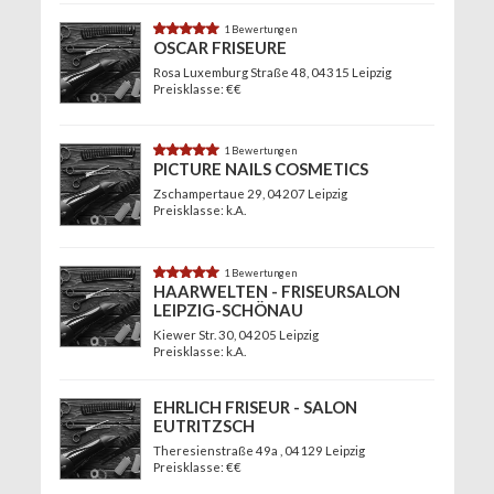
5.0
1 Bewertungen
OSCAR FRISEURE
Rosa Luxemburg Straße 48
, 04315 Leipzig
Preisklasse: €€
5.0
1 Bewertungen
PICTURE NAILS COSMETICS
Zschampertaue 29
, 04207 Leipzig
Preisklasse: k.A.
5.0
1 Bewertungen
HAARWELTEN - FRISEURSALON
LEIPZIG-SCHÖNAU
Kiewer Str. 30
, 04205 Leipzig
Preisklasse: k.A.
EHRLICH FRISEUR - SALON
EUTRITZSCH
Theresienstraße 49a
, 04129 Leipzig
Preisklasse: €€