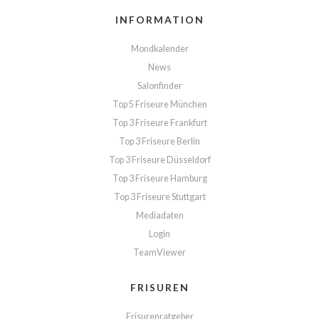
INFORMATION
Mondkalender
News
Salonfinder
Top 5 Friseure München
Top 3 Friseure Frankfurt
Top 3 Friseure Berlin
Top 3 Friseure Düsseldorf
Top 3 Friseure Hamburg
Top 3 Friseure Stuttgart
Mediadaten
Login
TeamViewer
FRISUREN
Frisurenratgeber