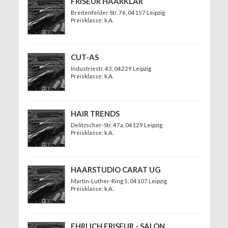
FRISEUR HAARKLAR
Breitenfelder Str. 76
, 04157 Leipzig
Preisklasse: k.A.
CUT-AS
Industriestr. 43
, 04229 Leipzig
Preisklasse: k.A.
HAIR TRENDS
Delitzscher-Str. 47a
, 04129 Leipzig
Preisklasse: k.A.
HAARSTUDIO CARAT UG
Martin-Luther-Ring 5
, 04107 Leipzig
Preisklasse: k.A.
EHRLICH FRISEUR - SALON