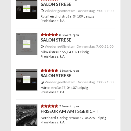
SALON STRESE
Wieder geöffnet am
Donnerstag:
7:00-21:00
Ratsfreischulstraße
, 04109 Leipzig
Preisklasse: k.A.
4.8
8 Bewertungen
SALON STRESE
Wieder geöffnet am
Donnerstag:
7:00-21:00
Nikolaistraße 55
, 04109 Leipzig
Preisklasse: k.A.
5.0
1 Bewertungen
SALON STRESE
Wieder geöffnet am
Donnerstag:
7:00-21:00
Härtelstraße 27
, 04107 Leipzig
Preisklasse: k.A.
4.9
7 Bewertungen
FRISEUR AM AMTSGERICHT
Bernhard-Göring-Straße 89
, 04275 Leipzig
Preisklasse: k.A.