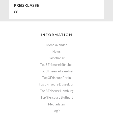
PREISKLASSE
€€
INFORMATION
Mondkalender
News
Salonfinder
Top 5 Friseure München
Top 3 Friseure Frankfurt
Top 3 Friseure Berlin
Top 3 Friseure Düsseldorf
Top 3 Friseure Hamburg
Top 3 Friseure Stuttgart
Mediadaten
Login