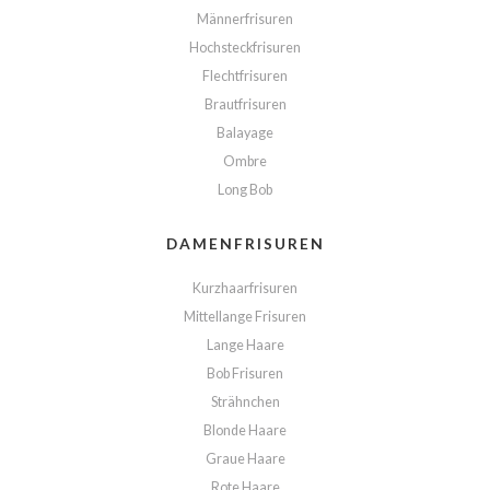
Männerfrisuren
Hochsteckfrisuren
Flechtfrisuren
Brautfrisuren
Balayage
Ombre
Long Bob
DAMENFRISUREN
Kurzhaarfrisuren
Mittellange Frisuren
Lange Haare
Bob Frisuren
Strähnchen
Blonde Haare
Graue Haare
Rote Haare