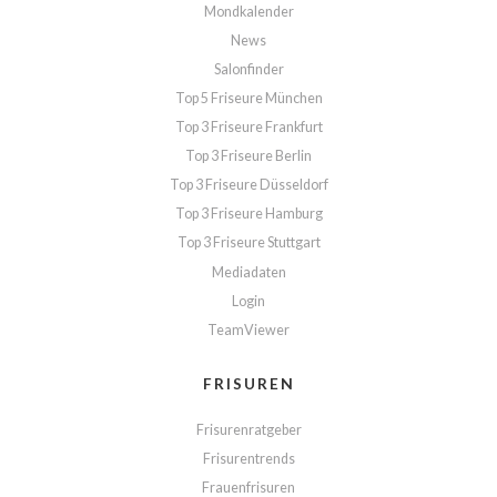
Mondkalender
News
Salonfinder
Top 5 Friseure München
Top 3 Friseure Frankfurt
Top 3 Friseure Berlin
Top 3 Friseure Düsseldorf
Top 3 Friseure Hamburg
Top 3 Friseure Stuttgart
Mediadaten
Login
TeamViewer
FRISUREN
Frisurenratgeber
Frisurentrends
Frauenfrisuren