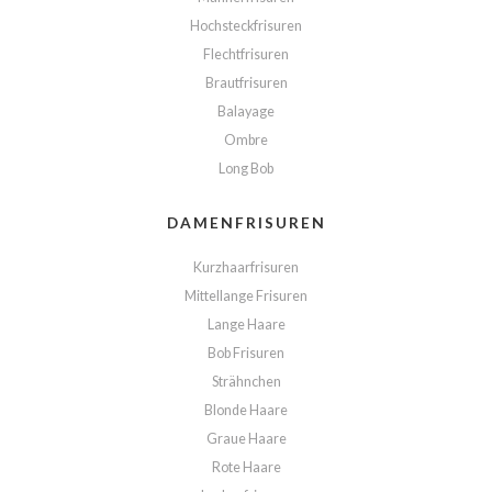
Hochsteckfrisuren
Flechtfrisuren
Brautfrisuren
Balayage
Ombre
Long Bob
DAMENFRISUREN
Kurzhaarfrisuren
Mittellange Frisuren
Lange Haare
Bob Frisuren
Strähnchen
Blonde Haare
Graue Haare
Rote Haare