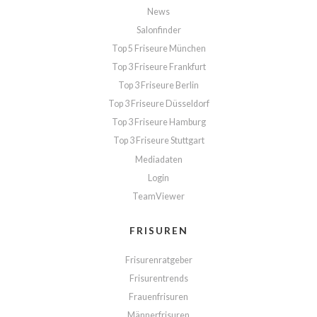
News
Salonfinder
Top 5 Friseure München
Top 3 Friseure Frankfurt
Top 3 Friseure Berlin
Top 3 Friseure Düsseldorf
Top 3 Friseure Hamburg
Top 3 Friseure Stuttgart
Mediadaten
Login
TeamViewer
FRISUREN
Frisurenratgeber
Frisurentrends
Frauenfrisuren
Männerfrisuren