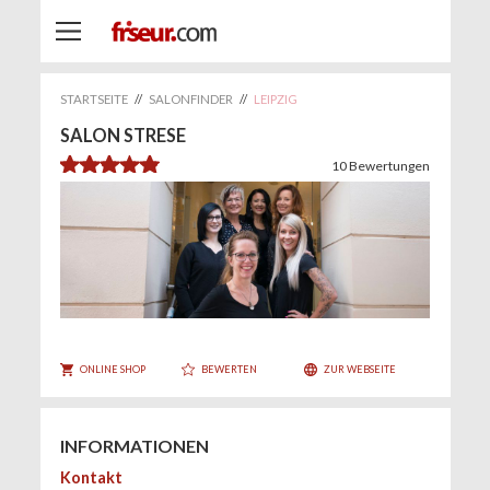
STARTSEITE
//
SALONFINDER
//
LEIPZIG
SALON STRESE
4.9
10
Bewertungen
ONLINE SHOP
BEWERTEN
ZUR WEBSEITE
INFORMATIONEN
Kontakt