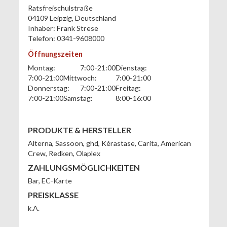
Ratsfreischulstraße
04109
Leipzig
,
Deutschland
Inhaber:
Frank Strese
Telefon:
0341-9608000
Öffnungszeiten
Montag:
7:00-21:00
Dienstag:
7:00-21:00
Mittwoch:
7:00-21:00
Donnerstag:
7:00-21:00
Freitag:
7:00-21:00
Samstag:
8:00-16:00
PRODUKTE & HERSTELLER
Alterna, Sassoon, ghd, Kérastase, Carita, American
Crew, Redken, Olaplex
ZAHLUNGSMÖGLICHKEITEN
Bar
,
EC-Karte
PREISKLASSE
k.A.