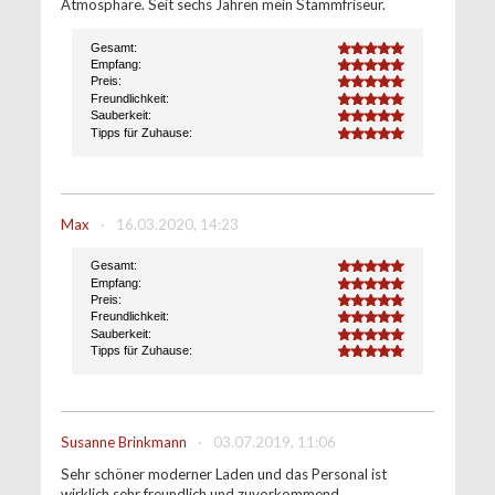
Atmosphäre. Seit sechs Jahren mein Stammfriseur.
Gesamt:
5.0
Empfang:
5.0
Preis:
5.0
Freundlichkeit:
5.0
Sauberkeit:
5.0
Tipps für Zuhause:
5.0
Max
·
16.03.2020, 14:23
Gesamt:
5.0
Empfang:
5.0
Preis:
5.0
Freundlichkeit:
5.0
Sauberkeit:
5.0
Tipps für Zuhause:
5.0
Susanne Brinkmann
·
03.07.2019, 11:06
Sehr schöner moderner Laden und das Personal ist
wirklich sehr freundlich und zuvorkommend.