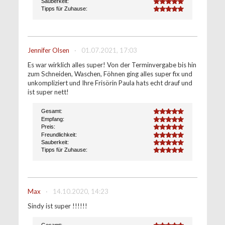
Sauberkeit:
5.0
Tipps für Zuhause:
5.0
Jennifer Olsen
·
01.07.2021, 17:03
Es war wirklich alles super! Von der Terminvergabe bis hin
zum Schneiden, Waschen, Föhnen ging alles super fix und
unkompliziert und Ihre Frisörin Paula hats echt drauf und
ist super nett!
Gesamt:
5.0
Empfang:
5.0
Preis:
5.0
Freundlichkeit:
5.0
Sauberkeit:
5.0
Tipps für Zuhause:
5.0
Max
·
14.10.2020, 14:23
Sindy ist super !!!!!!