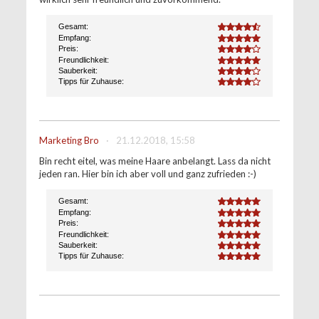
Gesamt:
4.4
Empfang:
5.0
Preis:
4.0
Freundlichkeit:
5.0
Sauberkeit:
4.0
Tipps für Zuhause:
4.0
Marketing Bro
·
21.12.2018, 15:58
Bin recht eitel, was meine Haare anbelangt. Lass da nicht
jeden ran. Hier bin ich aber voll und ganz zufrieden :-)
Gesamt:
5.0
Empfang:
5.0
Preis:
5.0
Freundlichkeit:
5.0
Sauberkeit:
5.0
Tipps für Zuhause:
5.0