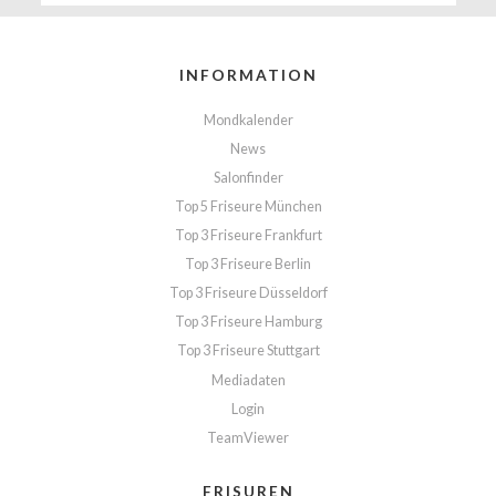
INFORMATION
Mondkalender
News
Salonfinder
Top 5 Friseure München
Top 3 Friseure Frankfurt
Top 3 Friseure Berlin
Top 3 Friseure Düsseldorf
Top 3 Friseure Hamburg
Top 3 Friseure Stuttgart
Mediadaten
Login
TeamViewer
FRISUREN