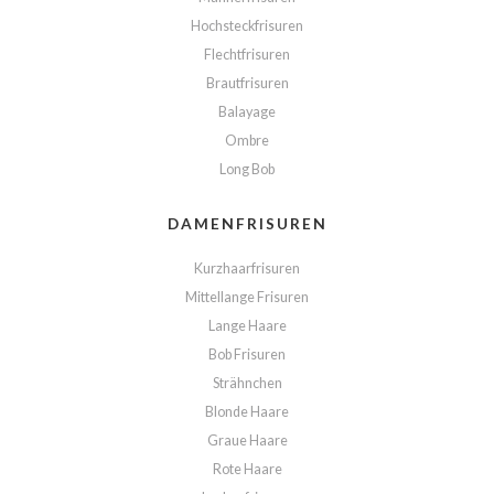
Hochsteckfrisuren
Flechtfrisuren
Brautfrisuren
Balayage
Ombre
Long Bob
DAMENFRISUREN
Kurzhaarfrisuren
Mittellange Frisuren
Lange Haare
Bob Frisuren
Strähnchen
Blonde Haare
Graue Haare
Rote Haare