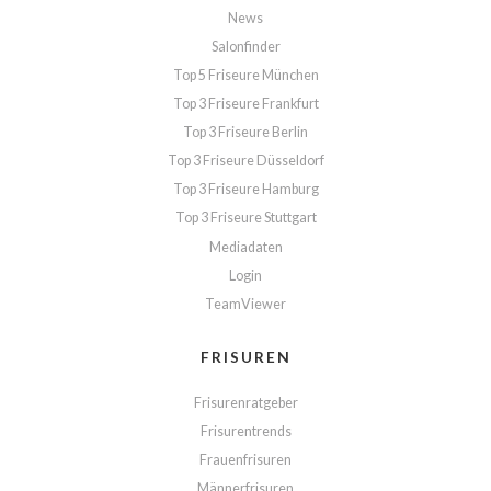
News
Salonfinder
Top 5 Friseure München
Top 3 Friseure Frankfurt
Top 3 Friseure Berlin
Top 3 Friseure Düsseldorf
Top 3 Friseure Hamburg
Top 3 Friseure Stuttgart
Mediadaten
Login
TeamViewer
FRISUREN
Frisurenratgeber
Frisurentrends
Frauenfrisuren
Männerfrisuren