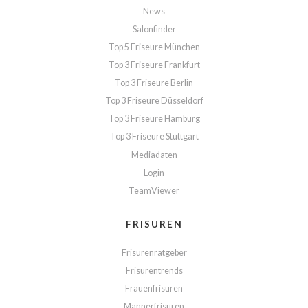
News
Salonfinder
Top 5 Friseure München
Top 3 Friseure Frankfurt
Top 3 Friseure Berlin
Top 3 Friseure Düsseldorf
Top 3 Friseure Hamburg
Top 3 Friseure Stuttgart
Mediadaten
Login
TeamViewer
FRISUREN
Frisurenratgeber
Frisurentrends
Frauenfrisuren
Männerfrisuren