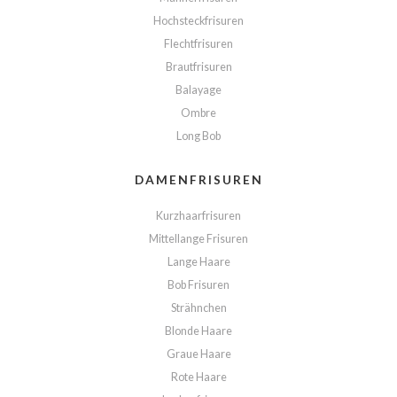
Hochsteckfrisuren
Flechtfrisuren
Brautfrisuren
Balayage
Ombre
Long Bob
DAMENFRISUREN
Kurzhaarfrisuren
Mittellange Frisuren
Lange Haare
Bob Frisuren
Strähnchen
Blonde Haare
Graue Haare
Rote Haare