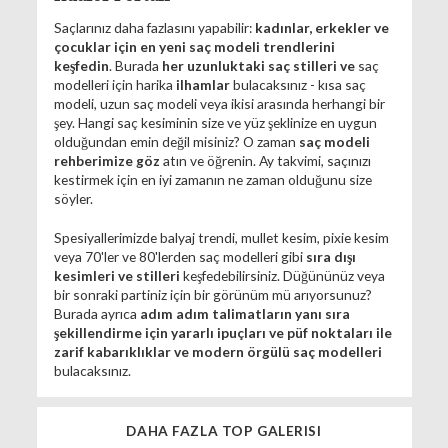
Saçlarınız daha fazlasını yapabilir:
kadınlar, erkekler ve
çocuklar için en yeni saç modeli trendlerini
keşfedin
. Burada
her uzunluktaki saç stilleri ve
saç
modelleri için harika
ilhamlar
bulacaksınız - kısa saç
modeli, uzun saç modeli veya ikisi arasında herhangi bir
şey. Hangi saç kesiminin size ve yüz şeklinize en uygun
olduğundan emin değil misiniz? O zaman
saç modeli
rehberimize göz
atın ve öğrenin. Ay takvimi, saçınızı
kestirmek için en iyi zamanın ne zaman olduğunu size
söyler.
Spesiyallerimizde balyaj trendi, mullet kesim, pixie kesim
veya 70'ler ve 80'lerden saç modelleri gibi
sıra dışı
kesimleri ve stilleri
keşfedebilirsiniz. Düğününüz veya
bir sonraki partiniz için bir görünüm mü arıyorsunuz?
Burada ayrıca
adım adım talimatların yanı sıra
şekillendirme için yararlı ipuçları ve püf noktaları ile
zarif kabarıklıklar ve modern örgülü saç modelleri
bulacaksınız.
DAHA FAZLA TOP GALERISI