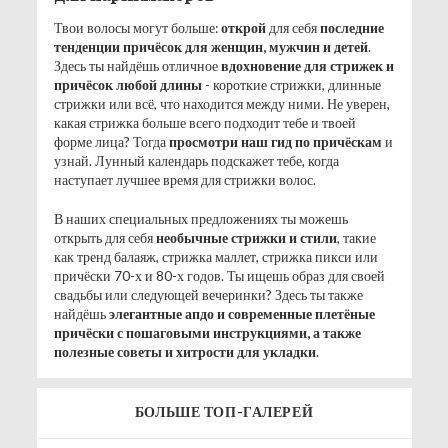
Твои волосы могут больше:
открой
для себя
последние
тенденции причёсок для женщин, мужчин и детей
.
Здесь ты найдёшь отличное
вдохновение для стрижек и
причёсок любой длины
- короткие стрижки, длинные
стрижки или всё, что находится между ними. Не уверен,
какая стрижка больше всего подходит тебе и твоей
форме лица? Тогда
просмотри наш гид по причёскам
и
узнай. Лунный календарь подскажет тебе, когда
наступает лучшее время для стрижки волос.
В наших специальных предложениях ты можешь
открыть для себя
необычные стрижки и стили
, такие
как тренд балаяж, стрижка маллет, стрижка пикси или
причёски 70-х и 80-х годов. Ты ищешь образ для своей
свадьбы или следующей вечеринки? Здесь ты также
найдёшь
элегантные апдо и современные плетёные
причёски с пошаговыми инструкциями, а также
полезные советы и хитрости для укладки
.
БОЛЬШЕ ТОП-ГАЛЕРЕЙ