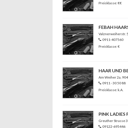
Preisklasse: €€
FEBAH HAAR
Valznerweiherstr. 
0911-407560
Preisklasse: €
HAAR UND B
Am Weiher 2a
, 90
0911 - 30 50 88
Preisklasse: k.A.
PINK LADIES 
Greuther Strasse 
09122-695446