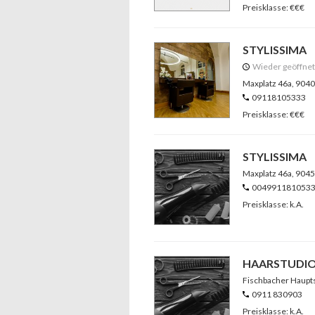
Preisklasse: €€€
STYLISSIMA
Wieder geöffne
Maxplatz 46a
, 904
09118105333
Preisklasse: €€€
STYLISSIMA
Maxplatz 46a
, 904
004991181053
Preisklasse: k.A.
HAARSTUDIO
Fischbacher Haupt
0911 830903
Preisklasse: k.A.