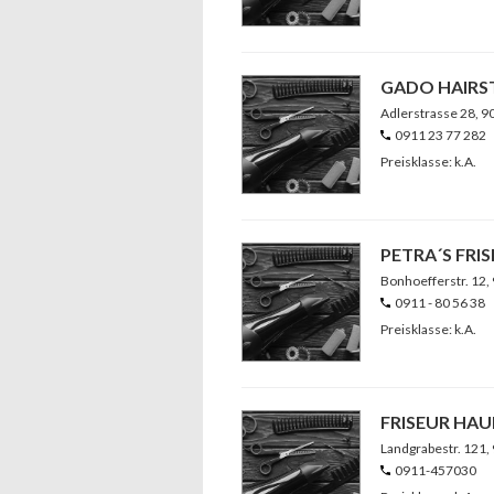
GADO HAIRS
Adlerstrasse 28
, 
0911 23 77 282
Preisklasse: k.A.
PETRA´S FRI
Bonhoefferstr. 12
,
0911 - 80 56 38
Preisklasse: k.A.
FRISEUR HA
Landgrabestr. 121
,
0911-457030