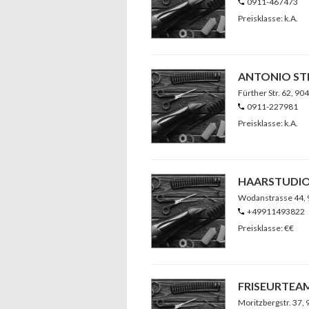
0911-467473
Preisklasse: k.A.
ANTONIO STI
Fürther Str. 62
, 90
0911-227981
Preisklasse: k.A.
HAARSTUDIO
Wodanstrasse 44
,
+49911493822
Preisklasse: €€
FRISEURTEA
Moritzbergstr. 37
,