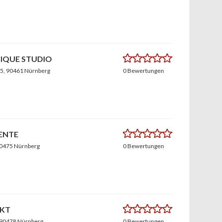
0.0
TIQUE STUDIO
55
, 90461 Nürnberg
0 Bewertungen
0.0
ENTE
90475 Nürnberg
0 Bewertungen
0.0
KT
 90478 Nürnberg
0 Bewertungen