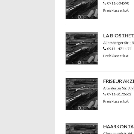
0911-504598
Preisklasse: k.A.
LA BIOSTHE
Allersberger Str. 1
0911 - 47 11 71
Preisklasse: k.A.
FRISEUR AKZ
Altenfurter Str. 3
, 
0911-8172662
Preisklasse: k.A.
HAARKONTA
Glockenhofstr. 44
,