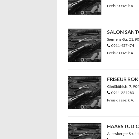
Preisklasse: k.A.
SALON SANT
Siemens-Str. 21
, 9
0911-457474
Preisklasse: k.A.
FRISEUR RO
Gleißbühlstr. 7
, 90
0911-221283
Preisklasse: k.A.
HAARSTUDIO
Allersberger Str. 1