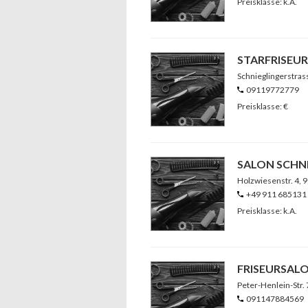
Preisklasse: k.A.
STARFRISEUR
Schnieglingerstras
09119772779
Preisklasse: €
SALON SCHN
Holzwiesenstr. 4
, 
+49 911 685131
Preisklasse: k.A.
FRISEURSALO
Peter-Henlein-Str.
091147884569