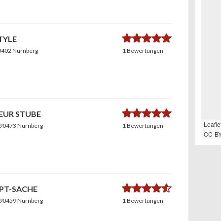
5.0
TYLE
90402 Nürnberg
1 Bewertungen
5.0
SEUR STUBE
Leafle
 90473 Nürnberg
1 Bewertungen
CC-BY
4.6
UPT-SACHE
 90459 Nürnberg
1 Bewertungen