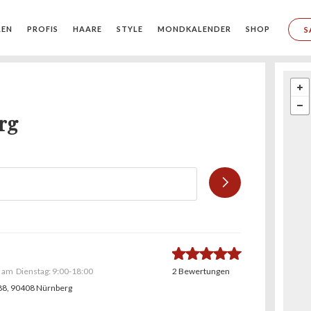
REN
PROFIS
HAARE
STYLE
MONDKALENDER
SHOP
S
rg
5.0
t am
Dienstag:
9:00-18:00
2 Bewertungen
88
, 90408 Nürnberg