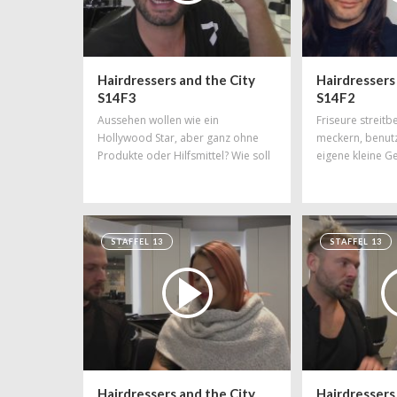
Hairdressers and the City
Hairdressers
S14F3
S14F2
Aussehen wollen wie ein
Friseure streitb
Hollywood Star, aber ganz ohne
meckern, benutz
Produkte oder Hilfsmittel? Wie soll
eigene kleine 
das funktionieren? Handwerk
besteht aus Hand und Werkszeug!
STAFFEL 13
STAFFEL 13
Hairdressers and the City
Hairdressers