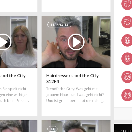
d das fällt ihm
vielen interessanten Themen ist er
dort vertreten. Samstag und
Sonntag steht er auf der
Schnittfabrik Bühne.
STAFFEL 12
 and the City
Hairdressers and the City
S12F4
. Sie spielt nicht
Trendfarbe Grey: Was geht mit
gen eine wichtige
grauem Haar - und was geht nicht?
auch beim Friseur.
Und ist grau überhaupt die richtige
t
Bezeichnung? Daniel weiß
en' Kundinnen
bestimmt die richtige Antwort...
rigkeiten hat:
h auf.
11
STYLEC