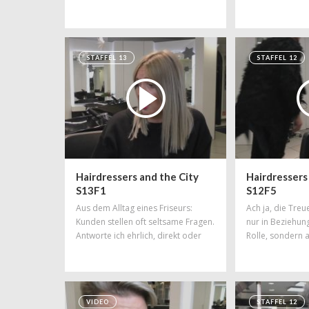
Soll der Friseur das sagen?
beantworten. Un
Fingerspitzengefühl ist gefragt...
echt schwer...
STAFFEL 13
STAFFEL 12
Hairdressers and the City
Hairdressers
S13F1
S12F5
Aus dem Alltag eines Friseurs:
Ach ja, die Treue
Kunden stellen oft seltsame Fragen.
nur in Beziehun
Antworte ich ehrlich, direkt oder
Rolle, sondern 
diplomatisch? Die reine Wahrheit
Weshalb der mi
vertragen viele nicht!
‚fremdgegangen
manchmal Schwie
Daniel klärt euc
VIDEO
STAFFEL 12