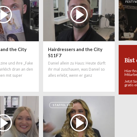
FESTIV
 and the City
Hairdressers and the City
S11F7
Bist
ine und ihre „Fake
Daniel allein zu Haus: Heute dürft
wirklich dran an den
ihr mal zuschauen, was Daniel so
Hier fi
Mitarb
uen mit super
alles erlebt, wenn er ganz
Jetzt S
ird kräftig
gemütlich zu Hause sitzt und
gratis 
aniel sagt euch,
Werbung guckt. Friseurwahrheiten
s gelogen ist.
der ganz besonderen Art – und
sehr unterhaltsam!
STAFFEL 11