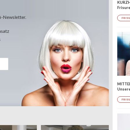
KURZH
Frisur
i-Newsletter.
FRIS
msatz
s
MITTE
Unsere
FRIS