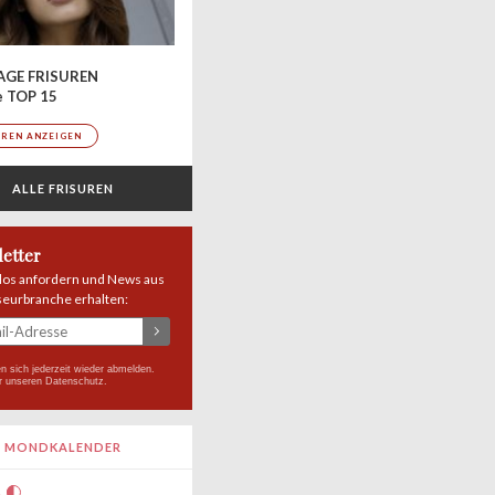
AGE FRISUREN
e TOP 15
UREN ANZEIGEN
ALLE FRISUREN
etter
los anfordern und News aus
seurbranche erhalten:
n sich jederzeit wieder abmelden.
r unseren
Datenschutz
.
MONDKALENDER