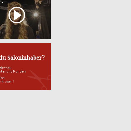
AL
 du Saloninhaber?
ndest du
eiter und Kunden
alon
eintragen!