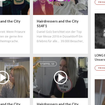
FRIS
 and the City
Hairdressers and the City
S14F1
ereit: Wenn Friseure
Daniel Golz berichtet von der Top
en sie gerne ihre
Hair Messe 2018 in Düsseldorf! Ein
Geheimsprache.
Erlebnis für alle... 39.000 Besucher,
8 Shows!
LONG 
Unser
STAFFEL 13
FRIS
 and the City
Hairdressers and the City