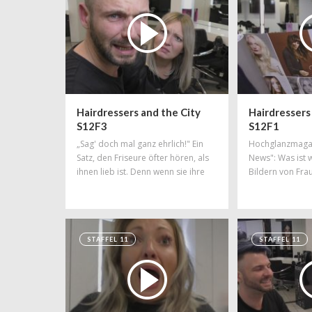
Hairdressers and the City
Hairdressers
S12F3
S12F1
„Sag' doch mal ganz ehrlich!" Ein
Hochglanzmagaz
Satz, den Friseure öfter hören, als
News": Was ist 
ihnen lieb ist. Denn wenn sie ihre
Bildern von Fra
aufrichtige Meinung über das
Haaren und wo w
Hairstyling ihrer Kundin äußern
geschwindelt? D
sollen, könnte der das unter
was wahr und wa
Umständen überhaupt nicht
STAFFEL 11
STAFFEL 11
gefallen...