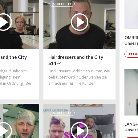
STAFFEL 14
OMBRÉ
Unser
FRIS
 and the City
Hairdressers and the City
S14F4
nkgeld unhöflich
Sind Friseure wirklich so dumm, wie
digung? Kein
behauptet wird ? Oder wählen sie
tal in Ordnung,! Bei
einfach nur für ihre Kunden
ch allerdings jeder
verständliche Worte? Wenn
r Kunde überhaupt
Friseure ihr Wissen präsentieren,
einer Leistung?
hört es sich ganz anders an...
STAFFEL 14
LANGH
Unsere