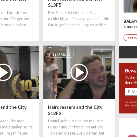
S13F5
up und Kondome:
Der Friseur ist einfach sch....
n und Pflegetrends,
(schlecht), die Frisur passt nicht, die
BALAY
 bringen sollen.
Farbe gefällt nicht! Liegt es wirklich
Unser
uesten Tipps aus
immer am Friseur?
aniel weiß es
FRIS
STAFFEL 13
Newsl
Kosten
der Fri
Sie könne
Mehr übe
 and the City
Hairdressers and the City
S13F2
ragen, die man
Daniel geht auch selbst mal zum
emals stellen sollte.
Friseur und ihr könnt ihn auf der
se Fragen heute
Top Hair Messe 2018 treffen. Mit