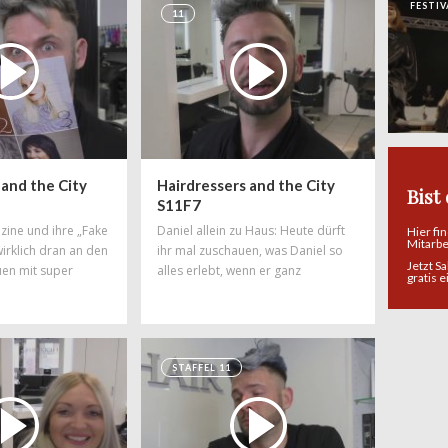
FESTIV
11
 and the City
Hairdressers and the City
Bist
S11F7
ine und ihre „Fake
Daniel allein zu Haus: Heute dürft
Hier fi
Mitarb
wirklich dran an den
ihr mal zuschauen, was Daniel so
Jetzt S
uen mit super
alles erlebt, wenn er ganz
gratis 
ird kräftig
gemütlich zu Hause sitzt und
aniel sagt euch,
Werbung guckt. Friseurwahrheiten
s gelogen ist.
der ganz besonderen Art – und
sehr unterhaltsam!
STAFFEL 11