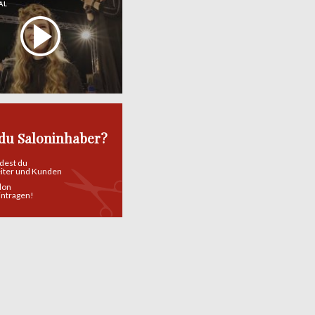
AL
 du Saloninhaber?
ndest du
eiter und Kunden
alon
eintragen!