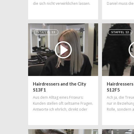
die sich nicht verwirklichen lassen.
Daniel muss die
Soll der Friseur das sagen?
beantworten. Un
Fingerspitzengefühl ist gefragt...
echt schwer...
STAFFEL 13
STAFFEL 12
Hairdressers and the City
Hairdressers
S13F1
S12F5
Aus dem Alltag eines Friseurs:
Ach ja, die Treue
Kunden stellen oft seltsame Fragen.
nur in Beziehun
Antworte ich ehrlich, direkt oder
Rolle, sondern 
diplomatisch? Die reine Wahrheit
Weshalb der mi
vertragen viele nicht!
‚fremdgegangen
manchmal Schwie
Daniel klärt euc