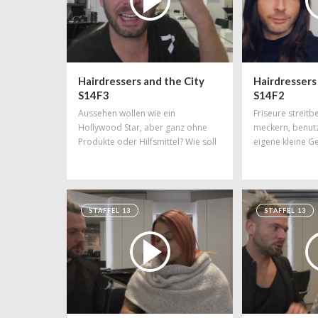
herzen !
Hairdressers and the City
Hairdressers
S14F3
S14F2
Aussehen wollen wie ein
Friseure streitb
Hollywood Star, aber ganz ohne
meckern, benutz
Produkte oder Hilfsmittel? Wie soll
eigene kleine 
das funktionieren? Handwerk
besteht aus Hand und Werkszeug!
STAFFEL 13
STAFFEL 13