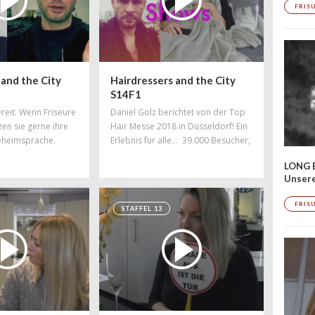
FRIS
 and the City
Hairdressers and the City
S14F1
ereit: Wenn Friseure
Daniel Golz berichtet von der Top
en sie gerne ihre
Hair Messe 2018 in Düsseldorf! Ein
Geheimsprache.
Erlebnis für alle... 39.000 Besucher,
8 Shows!
LONG 
Unser
FRIS
STAFFEL 13