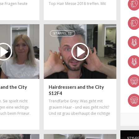
se Fragen heute
Top Hair Messe 2018 treffen. Mit
d das fällt ihm
vielen interessanten Themen ist er
dort vertreten. Samstag und
Sonntag steht er auf der
Schnittfabrik Bühne.
STAFFEL 12
 and the City
Hairdressers and the City
S12F4
. Sie spielt nicht
Trendfarbe Grey: Was geht mit
gen eine wichtige
grauem Haar - und was geht nicht?
auch beim Friseur.
Und ist grau überhaupt die richtige
t
Bezeichnung? Daniel weiß
en' Kundinnen
bestimmt die richtige Antwort...
rigkeiten hat:
h auf.
STYLEC