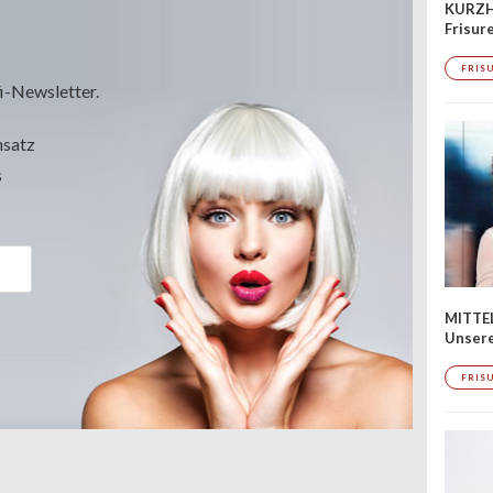
KURZH
Frisur
FRIS
i-Newsletter.
msatz
s
MITTE
Unsere
FRIS