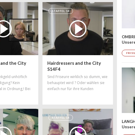
STAFFEL 14
OMBRÉ
Unser
FRIS
 and the City
Hairdressers and the City
S14F4
nkgeld unhöflich
Sind Friseure wirklich so dumm, wie
digung? Kein
behauptet wird ? Oder wählen sie
tal in Ordnung,! Bei
einfach nur für ihre Kunden
ch allerdings jeder
verständliche Worte? Wenn
r Kunde überhaupt
Friseure ihr Wissen präsentieren,
einer Leistung?
hört es sich ganz anders an...
STAFFEL 14
LANGH
Unsere