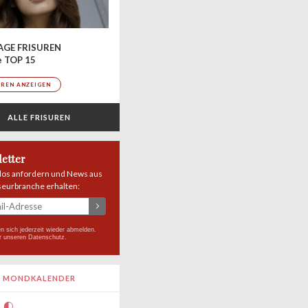
AGE FRISUREN
e TOP 15
UREN ANZEIGEN
ALLE FRISUREN
etter
los anfordern und News aus
seurbranche erhalten:
n sich jederzeit wieder abmelden.
r unseren
Datenschutz
.
MONDKALENDER