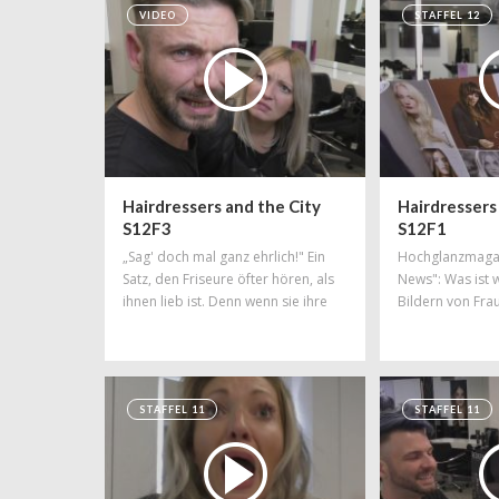
VIDEO
STAFFEL 12
Hairdressers and the City
Hairdressers
S12F3
S12F1
„Sag' doch mal ganz ehrlich!" Ein
Hochglanzmagaz
Satz, den Friseure öfter hören, als
News": Was ist 
ihnen lieb ist. Denn wenn sie ihre
Bildern von Fra
aufrichtige Meinung über das
Haaren und wo w
Hairstyling ihrer Kundin äußern
geschwindelt? D
sollen, könnte der das unter
was wahr und wa
Umständen überhaupt nicht
STAFFEL 11
STAFFEL 11
gefallen...