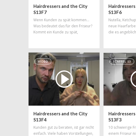
Hairdressers and the City
Hairdressers
S13F7
S13F6
Wenn Kunden zu spät kommen...
Nutella, Ketch
Was bedeutet das für den Friseur?
neue Haarfarbe
Kommt ein Kunde zu spät,
die es angeblich
verzögern sich alle anderen
Das sind die ne
Termine. Kunden müssen warten,
dem Internet. D
vertröstet oder schneller bedient
besser...
werden. Denn rausschmeißen kann
VIDEO
STAFFEL 13
man den Verspäteten ja auch nicht.
Hairdressers and the City
Hairdressers
S13F4
S13F3
Kunden gut zu beraten, ist gar nicht
10 schwierige F
einfach. Viele haben Vorstellungen,
einem Friseur ni