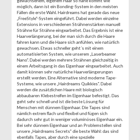
gewachsenem, eigenem Haar so nahe kommt wie
möglich, dann ist ein Bonding-System in den meisten
Fällen die erste Wahl. Hairdreams hat gerade das neue
„FreeStyle"-System eingeführt. Dabei werden einzelne
Extensions in verschiedenen Strähnenstärken manuell
Strähne für Strähne eingearbeitet. Das Ergebnis ist eine
Haarverlängerung, bei der man sich durch die Haare
fahren kann und die Haare sich anfühlen, wie natürlich
gewachsen. Etwas schneller geht´s mit einem
automatisierten System, wie unserem „Laserbeamer
Nano". Dabei werden mehrere Strähnen gleichzeitig in
einem Arbeitsgang in das Eigenhaar eingearbeitet. Auch
damit können sehr natürliche Haarverlängerungen
erstellt werden. Eine Alternative sind moderne Tape-
Systeme, wie unsere „Hairdreams Quikkies". Dabei
werden die zusätzlichen Haare mit biologisch
abbaubaren Klebestreifen im Eigenhaar befestigt. Das
geht sehr schnell und ist die beste Lösung für
Menschen mit dünnem Eigenhaar. Die Tapes sind
nämlich extrem flach und flexibel und fügen sich
dadurch sehr gut in weniger voluminöses Eigenhaar ein.
Bei sehr dünnem Eigenhaar und an Problemstellen sind
unsere „Hairdreams Secrets" die beste Wahl: das sind
ebenfalls Tapes, aber durch eine spezielle