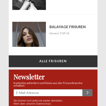
BALAYAGE FRISUREN
Unsere TOP 15
ALLE FRISUREN
Newsletter
Kostenlos anfordern und News aus der Friseurbranche
erhalten:
Sie können sich jederzeit wieder abmelden.
Mehr über unseren
Datenschutz
.