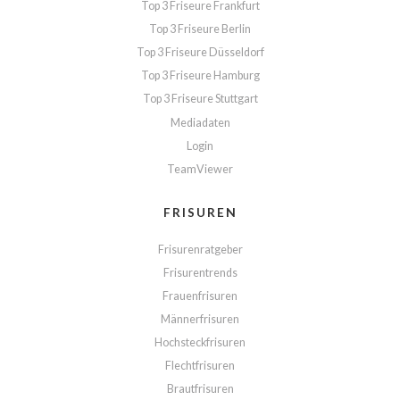
Top 3 Friseure Frankfurt
Top 3 Friseure Berlin
Top 3 Friseure Düsseldorf
Top 3 Friseure Hamburg
Top 3 Friseure Stuttgart
Mediadaten
Login
TeamViewer
FRISUREN
Frisurenratgeber
Frisurentrends
Frauenfrisuren
Männerfrisuren
Hochsteckfrisuren
Flechtfrisuren
Brautfrisuren