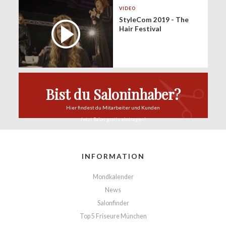
VIDEO
StyleCom 2019 - The
Hair Festival
Bist du Saloninhaber?
Hier findest du
Mitarbeiter und Kunden
Jetzt Salon
gratis eintragen!
INFORMATION
Mondkalender
News
Salonfinder
Top 5 Friseure München