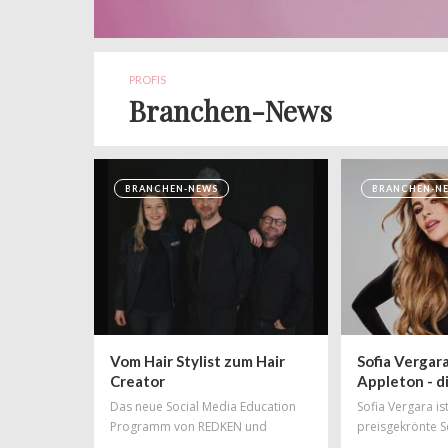
PROFIS
Branchen-News
BRANCHEN-NEWS
BRANCHEN-N
Vom Hair Stylist zum Hair
Sofia Vergara
Creator
Appleton - d
Ambassadors
Das neue Social Media Education
Sofia Vergara is
Schwarzkop
Programm von REDKEN und
preisgekrönte S
Branchen-Star Daniel Golz ist
(Modern Family)