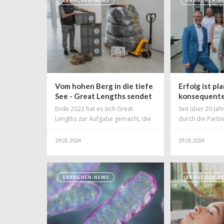
BRANCHEN-NEWS
BRANCHEN-N
abgelöst, Viehbestände vernichtet,
Haushalts- und
Ackerland beschädigt und die
Kosmetikprodukt
Lebensgrundlagen weiter zerstört.
höchste Triple-
„Besonders hart davon betroffen
seine Nachhaltigk
sind Kinder und Familien", erklärt
den Bereichen 
Mario Edler von SOS Kinderdorf.
Wälder und Wass
Daher
Aufnahme in di
Vom hohen Berg in die tiefe
Erfolg ist pl
See - Great Lengths sendet
konsequente
300 Kilo Haare an Hair Help
mehr Umsatz
Ende 2022 hat es sich Great
Seit über 20 Ja
the Oceans
Lengths zur Aufgabe gemacht, die
durch die Partn
Umweltinitiative „Hair Help the
Salonimpuls un
Oceans" zu unterstützen. Sie ist
erfolgreicher
29.01.2024
29.01.2024
darauf spezialisiert, Meere und
Gewässer von Öl- und
Benzinverunreinigungen zu
BRANCHEN-NEWS
BRANCHEN-N
befreien. Dafür sammelt die
Organisation Schnittreste von
Partnersalons oder
angeschlossenen Unternehmen wie
den Extensions-Spezialisten aus