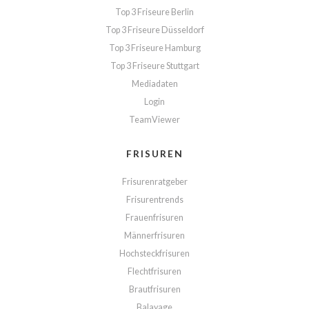
Top 3 Friseure Berlin
Top 3 Friseure Düsseldorf
Top 3 Friseure Hamburg
Top 3 Friseure Stuttgart
Mediadaten
Login
TeamViewer
FRISUREN
Frisurenratgeber
Frisurentrends
Frauenfrisuren
Männerfrisuren
Hochsteckfrisuren
Flechtfrisuren
Brautfrisuren
Balayage