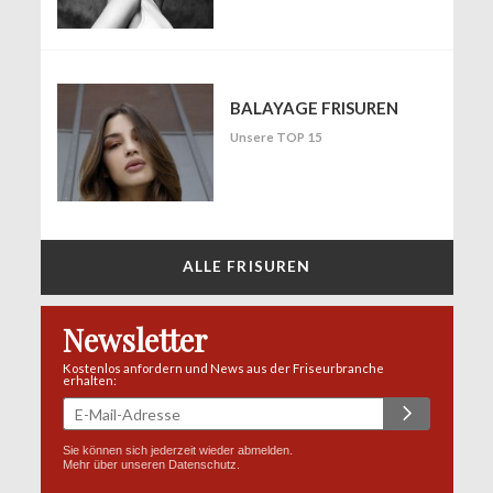
BALAYAGE FRISUREN
Unsere TOP 15
ALLE FRISUREN
Newsletter
Kostenlos anfordern und News aus der Friseurbranche
erhalten:
Sie können sich jederzeit wieder abmelden.
Mehr über unseren
Datenschutz
.