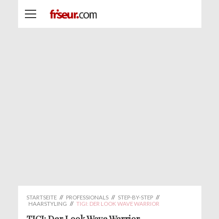
STARTSEITE
//
PROFESSIONALS
//
STEP-BY-STEP
//
HAARSTYLING
//
TIGI: DER LOOK WAVE WARRIOR
TIGI: Der Look Wave Warrior