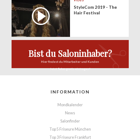
VIDEO
StyleCom 2019 - The
Hair Festival
Bist du Saloninhaber?
Hier findest du
Mitarbeiter und Kunden
Jetzt Salon
gratis eintragen!
INFORMATION
Mondkalender
News
Salonfinder
Top 5 Friseure München
Top 3 Friseure Frankfurt