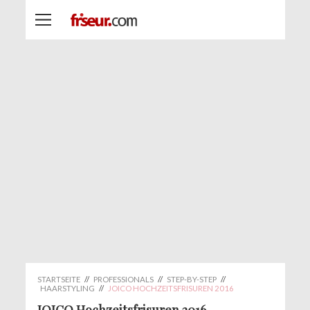
STARTSEITE
//
PROFESSIONALS
//
STEP-BY-STEP
//
HAARSTYLING
//
JOICO HOCHZEITSFRISUREN 2016
JOICO Hochzeitsfrisuren 2016