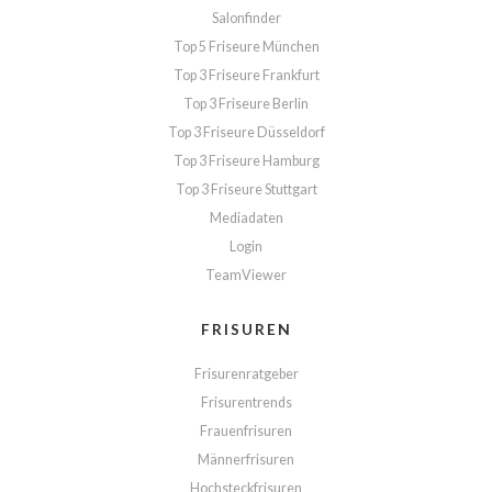
Salonfinder
Top 5 Friseure München
Top 3 Friseure Frankfurt
Top 3 Friseure Berlin
Top 3 Friseure Düsseldorf
Top 3 Friseure Hamburg
Top 3 Friseure Stuttgart
Mediadaten
Login
TeamViewer
FRISUREN
Frisurenratgeber
Frisurentrends
Frauenfrisuren
Männerfrisuren
Hochsteckfrisuren