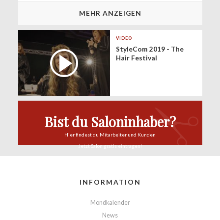
MEHR ANZEIGEN
VIDEO
StyleCom 2019 - The
Hair Festival
Bist du Saloninhaber?
Hier findest du
Mitarbeiter und Kunden
Jetzt Salon
gratis eintragen!
INFORMATION
Mondkalender
News