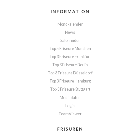
INFORMATION
Mondkalender
News
Salonfinder
Top 5 Friseure München
Top 3 Friseure Frankfurt
Top 3 Friseure Berlin
Top 3 Friseure Düsseldorf
Top 3 Friseure Hamburg
Top 3 Friseure Stuttgart
Mediadaten
Login
TeamViewer
FRISUREN