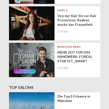
geringfügigen
Beschäftigung
(Minijobs)
EVENTS
Von der Hair Sin zur Hair
Protection: Redken
macht das Frauenfeld
Festival zur Bühne für
27.07.2026
gesundes Haar
BRANCHEN-NEWS
MEHR ZEIT FÜR DAS
HANDWERK: L'ORÉAL
STARTET „SMART
SALON" ALS
27.07.2026
EXKLUSIVEN BUSINESS-
BEGLEITER FÜR DIE
DIGITALE ZUKUNFT
VON FRISEURSALONS
TOP SALONS
Die Top 5 Friseure in
München