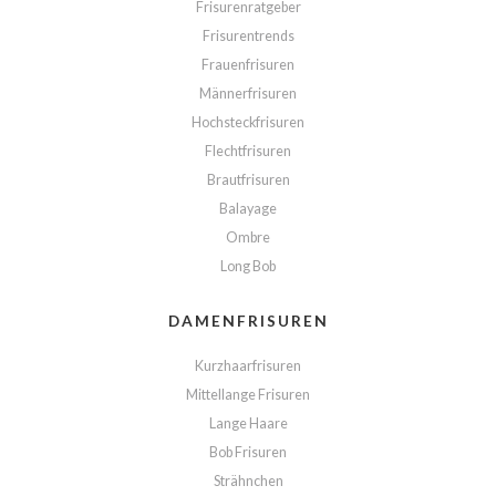
Frisurenratgeber
Frisurentrends
Frauenfrisuren
Männerfrisuren
Hochsteckfrisuren
Flechtfrisuren
Brautfrisuren
Balayage
Ombre
Long Bob
DAMENFRISUREN
Kurzhaarfrisuren
Mittellange Frisuren
Lange Haare
Bob Frisuren
Strähnchen