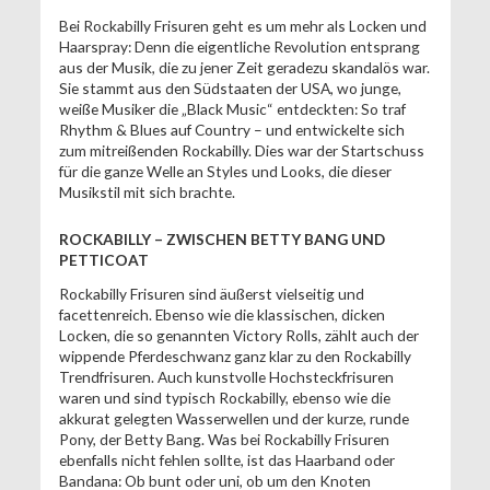
Bei Rockabilly Frisuren geht es um mehr als Locken und
Haarspray: Denn die eigentliche Revolution entsprang
aus der Musik, die zu jener Zeit geradezu skandalös war.
Sie stammt aus den Südstaaten der USA, wo junge,
weiße Musiker die „Black Music“ entdeckten: So traf
Rhythm & Blues auf Country – und entwickelte sich
zum mitreißenden Rockabilly. Dies war der Startschuss
für die ganze Welle an Styles und Looks, die dieser
Musikstil mit sich brachte.
ROCKABILLY – ZWISCHEN BETTY BANG UND
PETTICOAT
Rockabilly Frisuren sind äußerst vielseitig und
facettenreich. Ebenso wie die klassischen, dicken
Locken, die so genannten Victory Rolls, zählt auch der
wippende Pferdeschwanz ganz klar zu den Rockabilly
Trendfrisuren. Auch kunstvolle Hochsteckfrisuren
waren und sind typisch Rockabilly, ebenso wie die
akkurat gelegten Wasserwellen und der kurze, runde
Pony, der Betty Bang. Was bei Rockabilly Frisuren
ebenfalls nicht fehlen sollte, ist das Haarband oder
Bandana: Ob bunt oder uni, ob um den Knoten