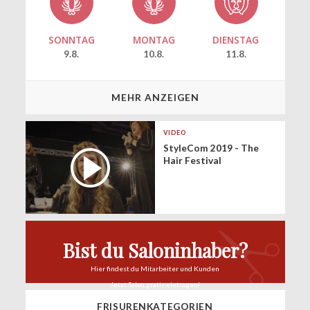
SONNTAG
MONTAG
DIENSTAG
9.8.
10.8.
11.8.
MEHR ANZEIGEN
VIDEO
StyleCom 2019 - The
Hair Festival
Bist du Saloninhaber?
Hier findest du
Mitarbeiter und Kunden
Jetzt Salon
gratis eintragen!
FRISURENKATEGORIEN