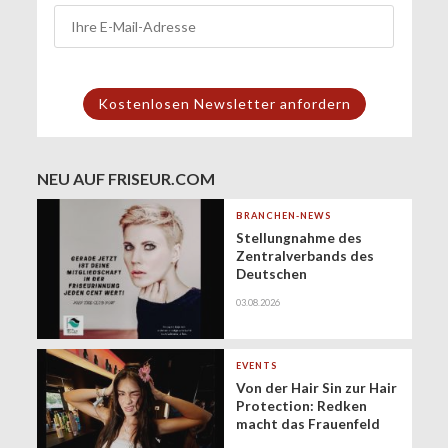
NEU AUF FRISEUR.COM
BRANCHEN-NEWS
Stellungnahme des
Zentralverbands des
Deutschen
Friseurhandwerks zur
03.08.2026
Zukunft der
geringfügigen
Beschäftigung
(Minijobs)
EVENTS
Von der Hair Sin zur Hair
Protection: Redken
macht das Frauenfeld
Festival zur Bühne für