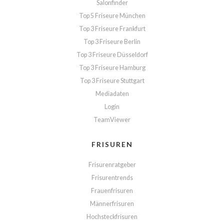
Salonfinder
Top 5 Friseure München
Top 3 Friseure Frankfurt
Top 3 Friseure Berlin
Top 3 Friseure Düsseldorf
Top 3 Friseure Hamburg
Top 3 Friseure Stuttgart
Mediadaten
Login
TeamViewer
FRISUREN
Frisurenratgeber
Frisurentrends
Frauenfrisuren
Männerfrisuren
Hochsteckfrisuren