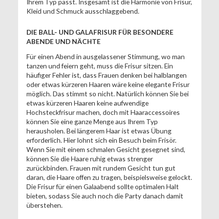
Ihrem Typ passt. Insgesamt ist die Harmonie von Frisur,
Kleid und Schmuck ausschlaggebend.
DIE BALL- UND GALAFRISUR FÜR BESONDERE
ABENDE UND NÄCHTE
Für einen Abend in ausgelassener Stimmung, wo man
tanzen und feiern geht, muss die Frisur sitzen. Ein
häufiger Fehler ist, dass Frauen denken bei halblangen
oder etwas kürzeren Haaren wäre keine elegante Frisur
möglich. Das stimmt so nicht. Natürlich können Sie bei
etwas kürzeren Haaren keine aufwendige
Hochsteckfrisur machen, doch mit Haaraccessoires
können Sie eine ganze Menge aus Ihrem Typ
herausholen. Bei längerem Haar ist etwas Übung
erforderlich. Hier lohnt sich ein Besuch beim Frisör.
Wenn Sie mit einem schmalen Gesicht gesegnet sind,
können Sie die Haare ruhig etwas strenger
zurückbinden. Frauen mit rundem Gesicht tun gut
daran, die Haare offen zu tragen, beispielsweise gelockt.
Die Frisur für einen Galaabend sollte optimalen Halt
bieten, sodass Sie auch noch die Party danach damit
überstehen.