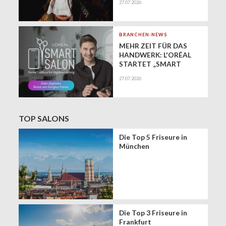
27.07.2026
gesundes Haar
BRANCHEN-NEWS
MEHR ZEIT FÜR DAS
HANDWERK: L'ORÉAL
STARTET „SMART
SALON" ALS
27.07.2026
EXKLUSIVEN BUSINESS-
BEGLEITER FÜR DIE
DIGITALE ZUKUNFT
VON FRISEURSALONS
TOP SALONS
Die Top 5 Friseure in
München
Die Top 3 Friseure in
Frankfurt