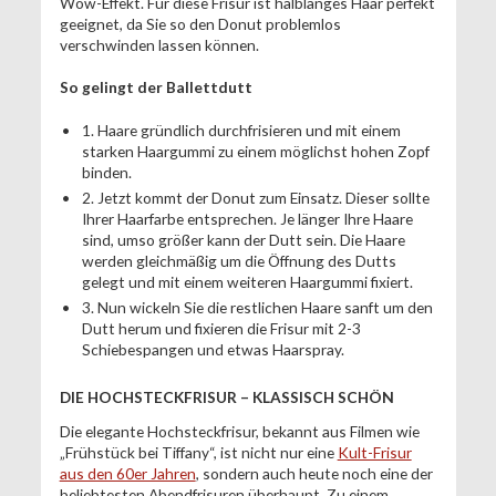
Wow-Effekt. Für diese Frisur ist halblanges Haar perfekt
geeignet, da Sie so den Donut problemlos
verschwinden lassen können.
So gelingt der Ballettdutt
1. Haare gründlich durchfrisieren und mit einem
starken Haargummi zu einem möglichst hohen Zopf
binden.
2. Jetzt kommt der Donut zum Einsatz. Dieser sollte
Ihrer Haarfarbe entsprechen. Je länger Ihre Haare
sind, umso größer kann der Dutt sein. Die Haare
werden gleichmäßig um die Öffnung des Dutts
gelegt und mit einem weiteren Haargummi fixiert.
3. Nun wickeln Sie die restlichen Haare sanft um den
Dutt herum und fixieren die Frisur mit 2-3
Schiebespangen und etwas Haarspray.
DIE HOCHSTECKFRISUR – KLASSISCH SCHÖN
Die elegante Hochsteckfrisur, bekannt aus Filmen wie
„Frühstück bei Tiffany“, ist nicht nur eine
Kult-Frisur
aus den 60er Jahren
, sondern auch heute noch eine der
beliebtesten Abendfrisuren überhaupt. Zu einem