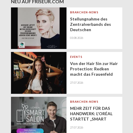
NEU AUF FRISEUR.COM
BRANCHEN-NEWS
Stellungnahme des
Zentralverbands des
Deutschen
Friseurhandwerks zur
03.08.2026
Zukunft der
geringfügigen
Beschäftigung
(Minijobs)
EVENTS
Von der Hair Sin zur Hair
Protection: Redken
macht das Frauenfeld
Festival zur Bühne für
27.07.2026
gesundes Haar
BRANCHEN-NEWS
MEHR ZEIT FÜR DAS
HANDWERK: L'ORÉAL
STARTET „SMART
SALON" ALS
27.07.2026
EXKLUSIVEN BUSINESS-