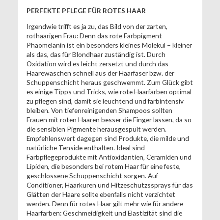
PERFEKTE PFLEGE FÜR ROTES HAAR
Irgendwie trifft es ja zu, das Bild von der zarten,
rothaarigen Frau: Denn das rote Farbpigment
Phäomelanin ist ein besonders kleines Molekül – kleiner
als das, das für Blondhaar zuständig ist. Durch
Oxidation wird es leicht zersetzt und durch das
Haarewaschen schnell aus der Haarfaser bzw. der
Schuppenschicht heraus geschwemmt. Zum Glück gibt
es einige Tipps und Tricks, wie rote Haarfarben optimal
zu pflegen sind, damit sie leuchtend und farbintensiv
bleiben. Von tiefenreinigenden Shampoos sollten
Frauen mit roten Haaren besser die Finger lassen, da so
die sensiblen Pigmente herausgespült werden.
Empfehlenswert dagegen sind Produkte, die milde und
natürliche Tenside enthalten. Ideal sind
Farbpflegeprodukte mit Antioxidantien, Ceramiden und
Lipiden, die besonders bei rotem Haar für eine feste,
geschlossene Schuppenschicht sorgen. Auf
Conditioner, Haarkuren und Hitzeschutzssprays für das
Glätten der Haare sollte ebenfalls nicht verzichtet
werden. Denn für rotes Haar gilt mehr wie für andere
Haarfarben: Geschmeidigkeit und Elastizität sind die