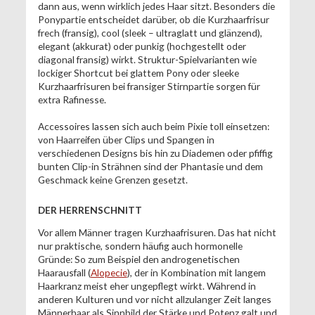
dann aus, wenn wirklich jedes Haar sitzt. Besonders die
Ponypartie entscheidet darüber, ob die Kurzhaarfrisur
frech (fransig), cool (sleek – ultraglatt und glänzend),
elegant (akkurat) oder punkig (hochgestellt oder
diagonal fransig) wirkt. Struktur-Spielvarianten wie
lockiger Shortcut bei glattem Pony oder sleeke
Kurzhaarfrisuren bei fransiger Stirnpartie sorgen für
extra Rafinesse.
Accessoires lassen sich auch beim Pixie toll einsetzen:
von Haarreifen über Clips und Spangen in
verschiedenen Designs bis hin zu Diademen oder pfiffig
bunten Clip-in Strähnen sind der Phantasie und dem
Geschmack keine Grenzen gesetzt.
DER HERRENSCHNITT
Vor allem Männer tragen Kurzhaafrisuren. Das hat nicht
nur praktische, sondern häufig auch hormonelle
Gründe: So zum Beispiel den androgenetischen
Haarausfall (
Alopecie
), der in Kombination mit langem
Haarkranz meist eher ungepflegt wirkt. Während in
anderen Kulturen und vor nicht allzulanger Zeit langes
Männerhaar als Sinnbild der Stärke und Potenz galt und