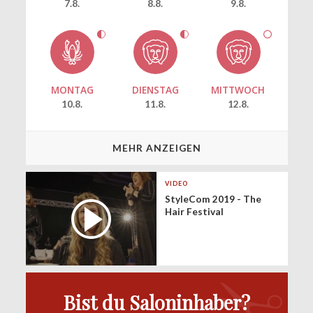
7.8.
8.8.
9.8.
MONTAG
DIENSTAG
MITTWOCH
10.8.
11.8.
12.8.
MEHR ANZEIGEN
VIDEO
StyleCom 2019 - The
Hair Festival
Bist du Saloninhaber?