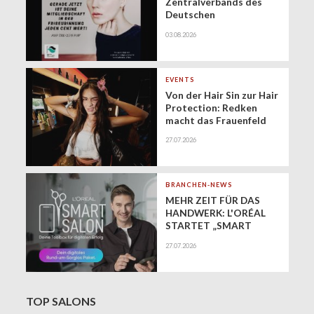
Zentralverbands des
Deutschen
Friseurhandwerks zur
03.08.2026
Zukunft der
geringfügigen
Beschäftigung
(Minijobs)
EVENTS
Von der Hair Sin zur Hair
Protection: Redken
macht das Frauenfeld
Festival zur Bühne für
27.07.2026
gesundes Haar
BRANCHEN-NEWS
MEHR ZEIT FÜR DAS
HANDWERK: L'ORÉAL
STARTET „SMART
SALON" ALS
27.07.2026
EXKLUSIVEN BUSINESS-
BEGLEITER FÜR DIE
DIGITALE ZUKUNFT
VON FRISEURSALONS
TOP SALONS