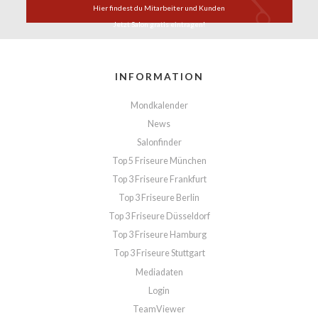
Hier findest du
Mitarbeiter und Kunden
Jetzt Salon
gratis eintragen!
INFORMATION
Mondkalender
News
Salonfinder
Top 5 Friseure München
Top 3 Friseure Frankfurt
Top 3 Friseure Berlin
Top 3 Friseure Düsseldorf
Top 3 Friseure Hamburg
Top 3 Friseure Stuttgart
Mediadaten
Login
TeamViewer