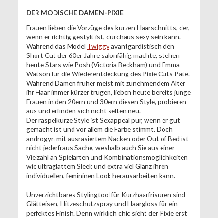
DER MODISCHE DAMEN-PIXIE
Frauen lieben die Vorzüge des kurzen Haarschnitts, der,
wenn er richtig gestylt ist, durchaus sexy sein kann.
Während das Model
Twiggy
avantgardistisch den
Short Cut der 60er Jahre salonfähig machte, stehen
heute Stars wie Posh (Victoria Beckham) und Emma
Watson für die Wiederentdeckung des Pixie Cuts Pate.
Während Damen früher meist mit zunehmendem Alter
ihr Haar immer kürzer trugen, lieben heute bereits junge
Frauen in den 20ern und 30ern diesen Style, probieren
aus und erfinden sich nicht selten neu.
Der raspelkurze Style ist Sexappeal pur, wenn er gut
gemacht ist und vor allem die Farbe stimmt. Doch
androgyn mit ausrasiertem Nacken oder Out of Bed ist
nicht jederfraus Sache, weshalb auch Sie aus einer
Vielzahl an Spielarten und Kombinationsmöglichkeiten
wie ultraglattem Sleek und extra viel Glanz ihren
individuellen, femininen Look herausarbeiten kann.
Unverzichtbares Stylingtool für Kurzhaarfrisuren sind
Glätteisen, Hitzeschutzspray und Haargloss für ein
perfektes Finish. Denn wirklich chic sieht der Pixie erst