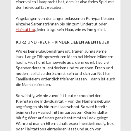
einer vollen Haarpracht hat, dem ist also freies Spiel mit
der Individualität gegeben.
Angefangen von der länger belassenen Ponypartie über
einzelne Seitensträhnen bis hin zum Undercut oder
Hairtattoo
, jeder trägt sein Haar, wie es ihm gefällt.
KURZ UND FRECH – KINDER LIEBEN ABENTEUER
Wo es keine Glaubensfrage ist, tragen Jungs gerne
kurz. Lange Föhnprozeduren lösen bei kleinen Männern
häufig Frust und Langeweile aus, denn es gibt so viel
Spannenderes zu entdecken und zu erleben. Frech und
modern soll also der Schnitt sein und sich zur Not für
Familienfeiern ordentlich frisieren lassen – dann ist auch
die Mama zufrieden.
So wichtig wie nie zuvor ist heute schon bei den
Kleinsten die Individualität – von der Namensgebung
angefangen bis hin zum Haarschopf. So wird bereits
beim ersten Haarschnitt im zartesten Kleinkindalter
häufig Wert auf einen ganz bestimmten Look gelegt.
Während manch Elternschaft experimentierfreudig Iros
oder Hairtattoos einrasieren lässt und auch vor