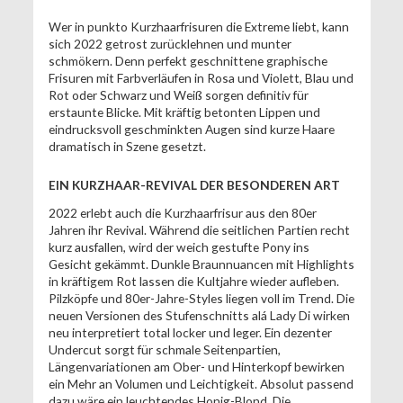
Wer in punkto Kurzhaarfrisuren die Extreme liebt, kann
sich 2022 getrost zurücklehnen und munter
schmökern. Denn perfekt geschnittene graphische
Frisuren mit Farbverläufen in Rosa und Violett, Blau und
Rot oder Schwarz und Weiß sorgen definitiv für
erstaunte Blicke. Mit kräftig betonten Lippen und
eindrucksvoll geschminkten Augen sind kurze Haare
dramatisch in Szene gesetzt.
EIN KURZHAAR-REVIVAL DER BESONDEREN ART
2022 erlebt auch die Kurzhaarfrisur aus den 80er
Jahren ihr Revival. Während die seitlichen Partien recht
kurz ausfallen, wird der weich gestufte Pony ins
Gesicht gekämmt. Dunkle Braunnuancen mit Highlights
in kräftigem Rot lassen die Kultjahre wieder aufleben.
Pilzköpfe und 80er-Jahre-Styles liegen voll im Trend. Die
neuen Versionen des Stufenschnitts alá Lady Di wirken
neu interpretiert total locker und leger. Ein dezenter
Undercut sorgt für schmale Seitenpartien,
Längenvariationen am Ober- und Hinterkopf bewirken
ein Mehr an Volumen und Leichtigkeit. Absolut passend
dazu wäre ein leuchtendes Honig-Blond. Die