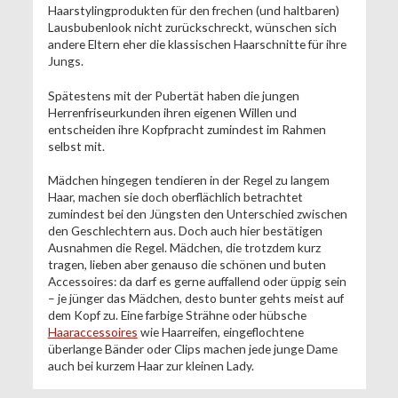
Haarstylingprodukten für den frechen (und haltbaren)
Lausbubenlook nicht zurückschreckt, wünschen sich
andere Eltern eher die klassischen Haarschnitte für ihre
Jungs.
Spätestens mit der Pubertät haben die jungen
Herrenfriseurkunden ihren eigenen Willen und
entscheiden ihre Kopfpracht zumindest im Rahmen
selbst mit.
Mädchen hingegen tendieren in der Regel zu langem
Haar, machen sie doch oberflächlich betrachtet
zumindest bei den Jüngsten den Unterschied zwischen
den Geschlechtern aus. Doch auch hier bestätigen
Ausnahmen die Regel. Mädchen, die trotzdem kurz
tragen, lieben aber genauso die schönen und buten
Accessoires: da darf es gerne auffallend oder üppig sein
– je jünger das Mädchen, desto bunter gehts meist auf
dem Kopf zu. Eine farbige Strähne oder hübsche
Haaraccessoires
wie Haarreifen, eingeflochtene
überlange Bänder oder Clips machen jede junge Dame
auch bei kurzem Haar zur kleinen Lady.