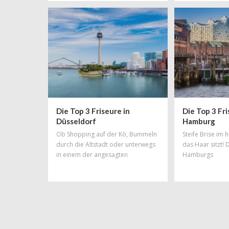
könnte man diesem Wunsch besser
Rechnung tragen, als mit einer total
schicken, neuen Trendfrisur!
Friseursalons gibt es in München zu
Hauf aber welcher ist der richtige?
Unsere Liste an Top-Friseuren
erleichtert euch die Qual der Wahl.
Die Top 3 Friseure in
Die Top 3 Fri
Düsseldorf
Hamburg
Ob Shopping auf der Kö, Bummeln
Steife Brise im
durch die Altstadt oder unterwegs
das Haar sitzt! 
in einem der angesagten
Hamburgs
Szeneviertel: So viele
unterschiedliche Facetten wie
Düsseldorf haben nur wenige
Städte Deutschlands! Das Spektrum
reicht von elegant bis hip und von
hochpreisig bis total ok. Und
deshalb findet man in dieser