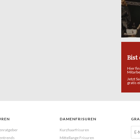
Bist
Hier fi
Mitarb
Jetzt S
gratis 
UREN
DAMENFRISUREN
GRA
enratgeber
Kurzhaarfrisuren
entrends
Mittellange Frisuren