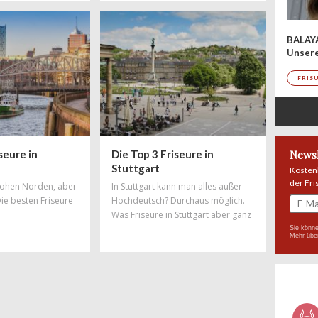
spielt die Musik. Auch in haarigen
Angelegenheiten hat die
Hauptstadt die Nase vorn – mit
BALAY
Salons, in denen Trends geboren
Unser
werden und wo sich Styles und
Stylisten aus der ganzen Welt feiern
FRIS
lassen. Hier findet ihr Salons, die zu
den
seure in
Die Top 3 Friseure in
Newsl
Stuttgart
Kosten
der Fri
 hohen Norden, aber
In Stuttgart kann man alles außer
Die besten Friseure
Hochdeutsch? Durchaus möglich.
Was Friseure in Stuttgart aber ganz
bestimmt beherrschen, ist tolles
Sie könne
Mehr übe
Hairstyling! Doch auch in Sachen
Haareschneiden und gute Beratung
haben Stuttgarter Friseure die Nase
vorn. Vom Edelcoiffeur in Bestlage
bis hin zum kreativen Alleskönner
bleiben in keine Wünsche offen,