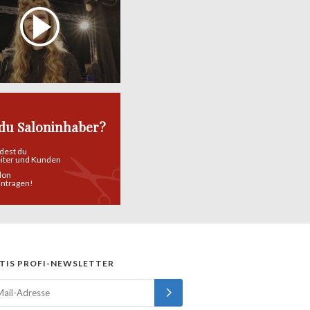
 du Saloninhaber?
ndest du
eiter und Kunden
alon
eintragen!
TIS PROFI-NEWSLETTER