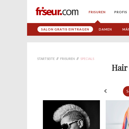
FRISUREN
PROFIS
SALON GRATIS EINTRAGEN
DAMEN
MÄ
STARTSEITE
//
FRISUREN
//
SPECIALS
Hair
S