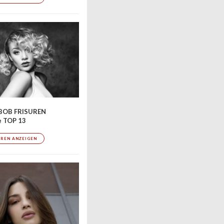
BOB FRISUREN
e TOP 13
UREN ANZEIGEN