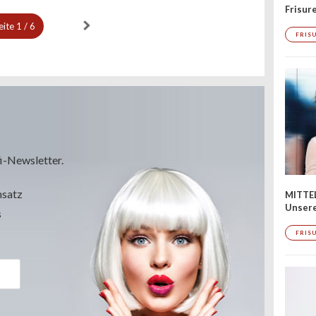
Frisur
eite
1 / 6
FRIS
i-Newsletter.
msatz
MITTE
Unsere
s
FRIS