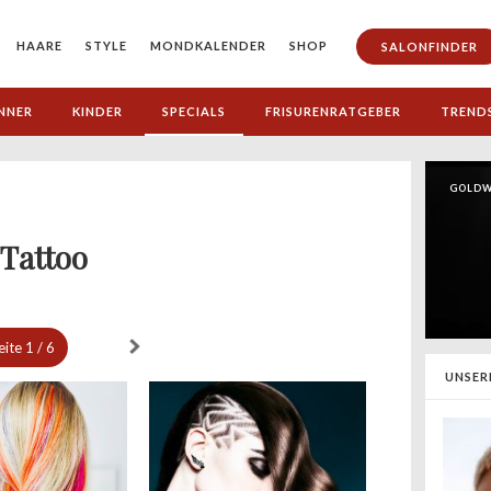
HAARE
STYLE
MONDKALENDER
SHOP
SALONFINDER
NNER
KINDER
SPECIALS
FRISURENRATGEBER
TREND
GOLDW
 Tattoo
eite
1 / 6
UNSER