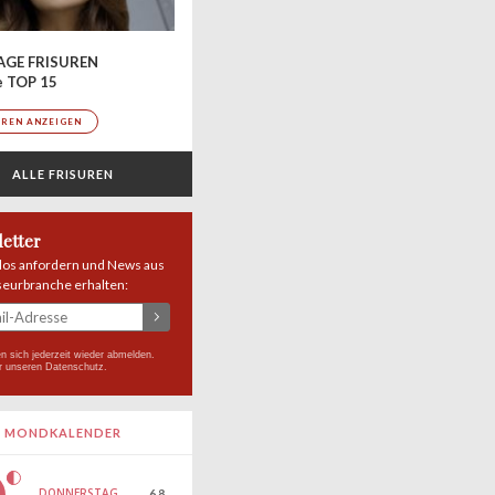
AGE FRISUREN
e TOP 15
UREN ANZEIGEN
ALLE FRISUREN
etter
los anfordern und News aus
seurbranche erhalten:
n sich jederzeit wieder abmelden.
r unseren
Datenschutz
.
MONDKALENDER
DONNERSTAG
6.8.