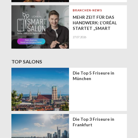
BRANCHEN-NEWS
MEHR ZEIT FÜR DAS
HANDWERK: L'ORÉAL
STARTET „SMART
SALON" ALS
27.07.2026
EXKLUSIVEN BUSINESS-
BEGLEITER FÜR DIE
DIGITALE ZUKUNFT
VON FRISEURSALONS
TOP SALONS
Die Top 5 Friseure in
München
Die Top 3 Friseure in
Frankfurt