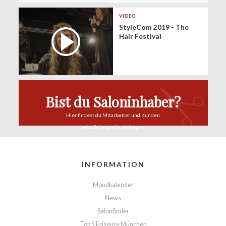
VIDEO
StyleCom 2019 - The
Hair Festival
Bist du Saloninhaber?
Hier findest du
Mitarbeiter und Kunden
Jetzt Salon
gratis eintragen!
INFORMATION
Mondkalender
News
Salonfinder
Top 5 Friseure München