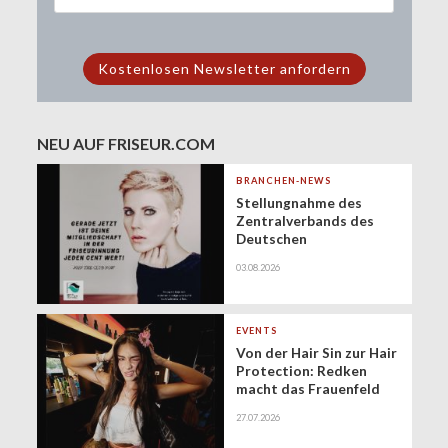
NEU AUF FRISEUR.COM
BRANCHEN-NEWS
Stellungnahme des
Zentralverbands des
Deutschen
Friseurhandwerks zur
03.08.2026
Zukunft der
geringfügigen
Beschäftigung
(Minijobs)
EVENTS
Von der Hair Sin zur Hair
Protection: Redken
macht das Frauenfeld
Festival zur Bühne für
27.07.2026
gesundes Haar