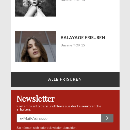
BALAYAGE FRISUREN
Unsere TOP 15
ALLE FRISUREN
Newsletter
Kostenlos anfordern und News aus der Friseurbranche
erhalten:
Sie können sich jederzeit wieder abmelden.