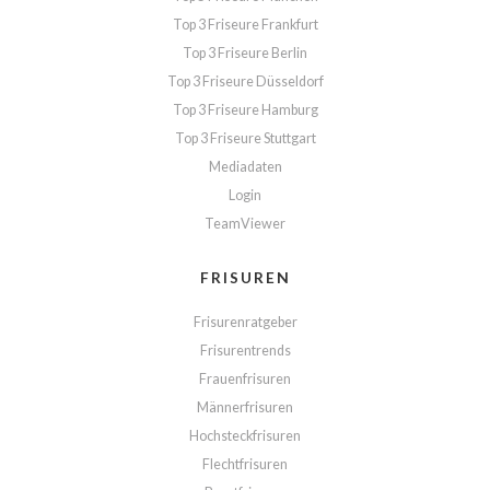
Top 3 Friseure Frankfurt
Top 3 Friseure Berlin
Top 3 Friseure Düsseldorf
Top 3 Friseure Hamburg
Top 3 Friseure Stuttgart
Mediadaten
Login
TeamViewer
FRISUREN
Frisurenratgeber
Frisurentrends
Frauenfrisuren
Männerfrisuren
Hochsteckfrisuren
Flechtfrisuren