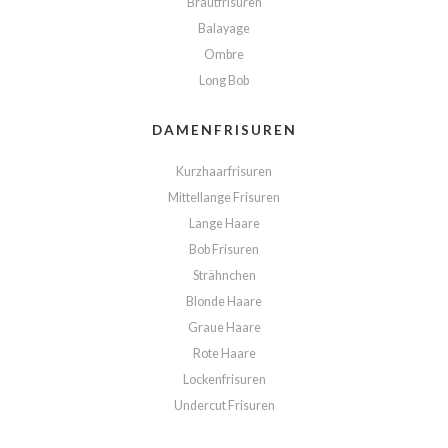
Brautfrisuren
Balayage
Ombre
Long Bob
DAMENFRISUREN
Kurzhaarfrisuren
Mittellange Frisuren
Lange Haare
Bob Frisuren
Strähnchen
Blonde Haare
Graue Haare
Rote Haare
Lockenfrisuren
Undercut Frisuren