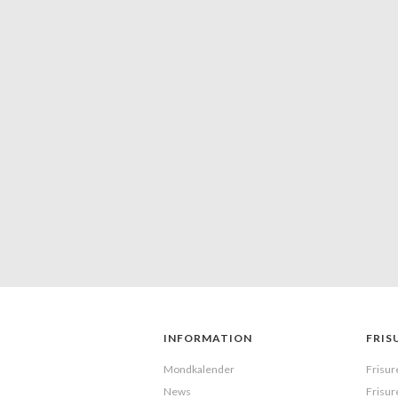
Größen in Sachen Hair Styling als
auch viele trendige Salons, die ihr
INFORMATION
FRIS
Mondkalender
Frisur
News
Frisur