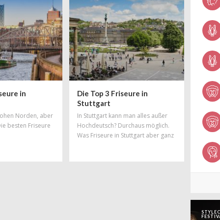
Angelegenheiten hat die
Hauptstadt die Nase vorn – mit
Salons, in denen Trends geboren
werden und wo sich Styles und
Stylisten aus der ganzen Welt feiern
lassen. Hier findet ihr Salons, die zu
den
seure in
Die Top 3 Friseure in
Stuttgart
 hohen Norden, aber
In Stuttgart kann man alles außer
Die besten Friseure
Hochdeutsch? Durchaus möglich.
Was Friseure in Stuttgart aber ganz
bestimmt beherrschen, ist tolles
Hairstyling! Doch auch in Sachen
Haareschneiden und gute Beratung
haben Stuttgarter Friseure die Nase
vorn. Vom Edelcoiffeur in Bestlage
bis hin zum kreativen Alleskönner
bleiben in keine Wünsche offen,
STYLEC
wenn es um Haare und Beauty
FESTIV