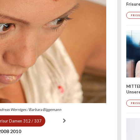
Frisur
FRIS
MITTE
Unsere
FRIS
Andreas Werntges / Barbara Biggemann
Frisur Damen
312 / 337
008 2010