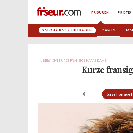
FRISUREN
PROFIS
SALON GRATIS EINTRAGEN
DAMEN
MÄ
« ÜBERSICHT KURZE FRANSIGE HAARE DAMEN
Kurze fransi
Kurze fransige 