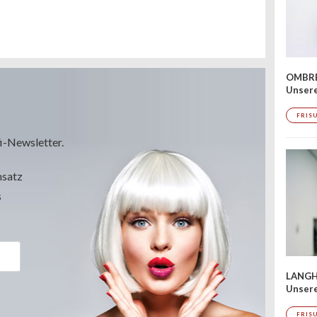
OMBRÉ
Unser
FRIS
i-Newsletter.
msatz
s
LANGH
Unsere
FRIS