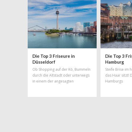
Rechnung tragen, als mit einer total
schicken, neuen Trendfrisur!
Friseursalons gibt es in München zu
Hauf aber welcher ist der richtige?
Unsere Liste an Top-Friseuren
erleichtert euch die Qual der Wahl.
Die Top 3 Friseure in
Die Top 3 Fri
Düsseldorf
Hamburg
Ob Shopping auf der Kö, Bummeln
Steife Brise im
durch die Altstadt oder unterwegs
das Haar sitzt! 
in einem der angesagten
Hamburgs
Szeneviertel: So viele
unterschiedliche Facetten wie
Düsseldorf haben nur wenige
Städte Deutschlands! Das Spektrum
reicht von elegant bis hip und von
hochpreisig bis total ok. Und
deshalb findet man in dieser
Metropole sowohl anerkannte