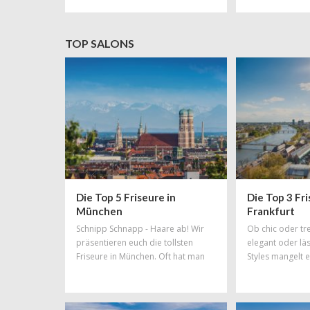
der geringfügigen Beschäftigung
größte Hip-Hop
mit großerAufmerksamkeit. Vor
Raum. Gemeinsa
dem Hintergrund der
Douglas verwan
TOP SALONS
Empfehlungen der
Frauenfeld Festi
Alterssicherungskommission ,den
Erlebnisraum, de
steuer - und
Festival-Sünder
sozialversicherungsrechtlichen
Protectors wer
Sonderstatus
geringfügigerBeschäftigungsverhält
nisse weitgehend abzuschaffen,
halten wir es für
Die Top 5 Friseure in
Die Top 3 Fri
München
Frankfurt
Schnipp Schnapp - Haare ab! Wir
Ob chic oder tr
präsentieren euch die tollsten
elegant oder läs
Friseure in München. Oft hat man
Styles mangelt e
einfach den Drang zu einer
garantiert nicht.
gewissen Veränderung - und wie
könnte man diesem Wunsch besser