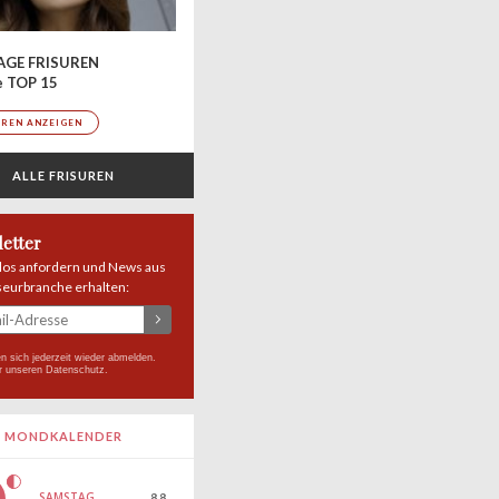
AGE FRISUREN
e TOP 15
UREN ANZEIGEN
ALLE FRISUREN
etter
los anfordern und News aus
seurbranche erhalten:
n sich jederzeit wieder abmelden.
r unseren
Datenschutz
.
MONDKALENDER
SAMSTAG
8.8.