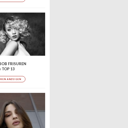
BOB FRISUREN
e TOP 13
UREN ANZEIGEN