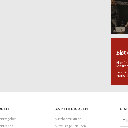
geht. Unsere Auswahl der Top
Bist
Hier fi
Mitarb
Jetzt S
gratis 
UREN
DAMENFRISUREN
GRA
enratgeber
Kurzhaarfrisuren
entrends
Mittellange Frisuren