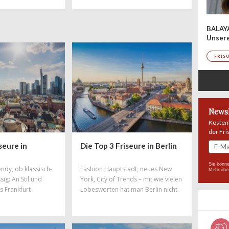
-Festival im DACH-
das exklusiv Partnersalons in der
m mit Kiehl's und
DACH-Region als starker
delte Redken das
Wegbegleiter unterstützt. Das Ziel:
BALAY
val in einen
Mehr Sichtbarkeit, automatisierte
Unser
r zeigt, wie aus
Abläufe und spürbar mehr Zeit für
n echte Hair
das Wesentliche – die Kunden und
FRIS
den.
die kreative Arbeit im Salon.
Newsl
Kosten
der Fri
seure in
Die Top 3 Friseure in Berlin
Sie könne
endy, ob klassisch-
Fashion Hauptstadt, neues New
Mehr übe
sig: An Stil und
York, City of Trends – mit wie vielen
s Frankfurt
Lobesworten hat man Berlin nicht
schon überhäuft! Zu Recht, denn in
Berlin steppt der Bär und dort
spielt die Musik. Auch in haarigen