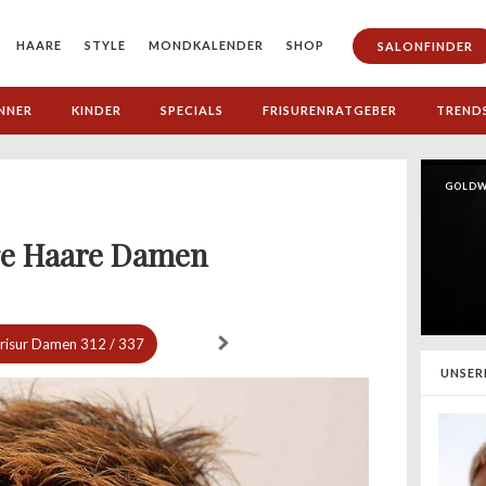
HAARE
STYLE
MONDKALENDER
SHOP
SALONFINDER
NNER
KINDER
SPECIALS
FRISURENRATGEBER
TREND
GOLDW
ge Haare Damen
Frisur Damen
312 / 337
UNSER