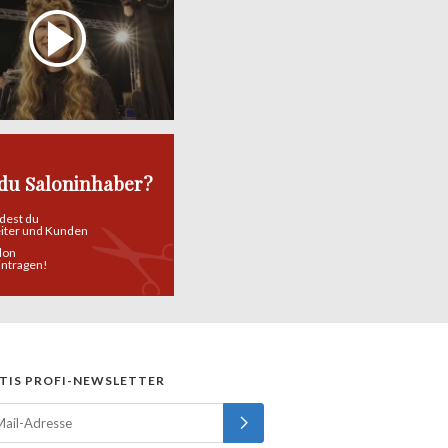
 du Saloninhaber?
ndest du
eiter und Kunden
alon
eintragen!
TIS PROFI-NEWSLETTER