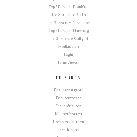
Top 3 Friseure Frankfurt
Top 3 Friseure Berlin
Top 3 Friseure Düsseldorf
Top 3 Friseure Hamburg
Top 3 Friseure Stuttgart
Mediadaten
Login
TeamViewer
FRISUREN
Frisurenratgeber
Frisurentrends
Frauenfrisuren
Männerfrisuren
Hochsteckfrisuren
Flechtfrisuren