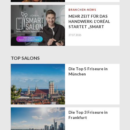
BRANCHEN-NEWS
MEHR ZEIT FÜR DAS
HANDWERK: L'ORÉAL
STARTET „SMART
SALON" ALS
27.07.2026
EXKLUSIVEN BUSINESS-
BEGLEITER FÜR DIE
DIGITALE ZUKUNFT
VON FRISEURSALONS
TOP SALONS
Die Top 5 Friseure in
München
Die Top 3 Friseure in
Frankfurt