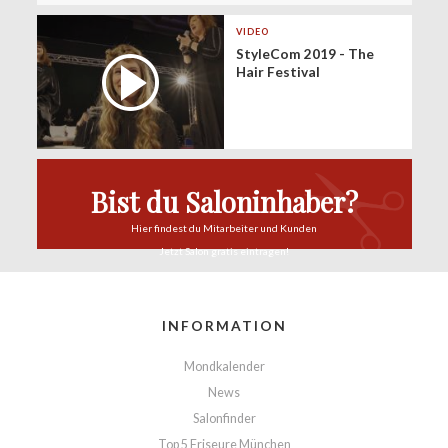
VIDEO
StyleCom 2019 - The
Hair Festival
Bist du Saloninhaber?
Hier findest du
Mitarbeiter und Kunden
Jetzt Salon
gratis eintragen!
INFORMATION
Mondkalender
News
Salonfinder
Top 5 Friseure München