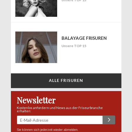
BALAYAGE FRISUREN
Unsere TOP 15
ALLE FRISUREN
Newsletter
Kostenlos anfordern und News aus der Friseurbranche
erhalten:
Sie können sich jederzeit wieder abmelden.