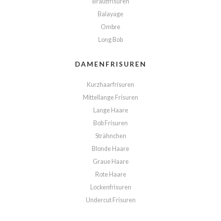
Brautfrisuren
Balayage
Ombre
Long Bob
DAMENFRISUREN
Kurzhaarfrisuren
Mittellange Frisuren
Lange Haare
Bob Frisuren
Strähnchen
Blonde Haare
Graue Haare
Rote Haare
Lockenfrisuren
Undercut Frisuren