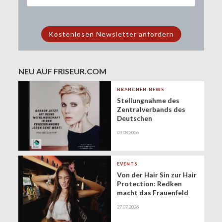
NEU AUF FRISEUR.COM
BRANCHEN-NEWS
Stellungnahme des
Zentralverbands des
Deutschen
Friseurhandwerks zur
03.08.2026
Zukunft der
geringfügigen
Beschäftigung
(Minijobs)
EVENTS
Von der Hair Sin zur Hair
Protection: Redken
macht das Frauenfeld
Festival zur Bühne für
27.07.2026
gesundes Haar