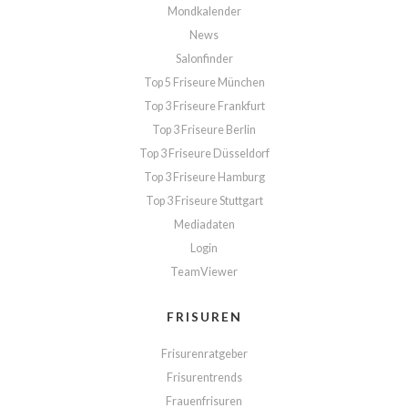
Mondkalender
News
Salonfinder
Top 5 Friseure München
Top 3 Friseure Frankfurt
Top 3 Friseure Berlin
Top 3 Friseure Düsseldorf
Top 3 Friseure Hamburg
Top 3 Friseure Stuttgart
Mediadaten
Login
TeamViewer
FRISUREN
Frisurenratgeber
Frisurentrends
Frauenfrisuren