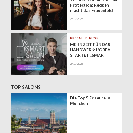
Protection: Redken
macht das Frauenfeld
Festival zur Bühne für
27.07.2026
gesundes Haar
BRANCHEN-NEWS
MEHR ZEIT FÜR DAS
HANDWERK: L'ORÉAL
STARTET „SMART
SALON" ALS
27.07.2026
EXKLUSIVEN BUSINESS-
BEGLEITER FÜR DIE
DIGITALE ZUKUNFT
VON FRISEURSALONS
TOP SALONS
Die Top 5 Friseure in
München