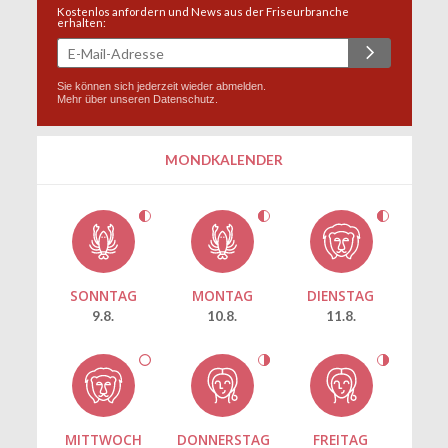
Kostenlos anfordern und News aus der Friseurbranche
erhalten:
Sie können sich jederzeit wieder abmelden.
Mehr über unseren
Datenschutz
.
MONDKALENDER
SONNTAG
MONTAG
DIENSTAG
9.8.
10.8.
11.8.
MITTWOCH
DONNERSTAG
FREITAG