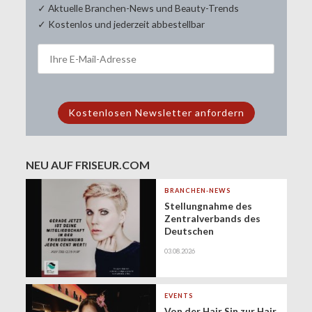
✓ Aktuelle Branchen-News und Beauty-Trends
✓ Kostenlos und jederzeit abbestellbar
NEU AUF FRISEUR.COM
BRANCHEN-NEWS
Stellungnahme des
Zentralverbands des
Deutschen
Friseurhandwerks zur
03.08.2026
Zukunft der
geringfügigen
Beschäftigung
(Minijobs)
EVENTS
Von der Hair Sin zur Hair