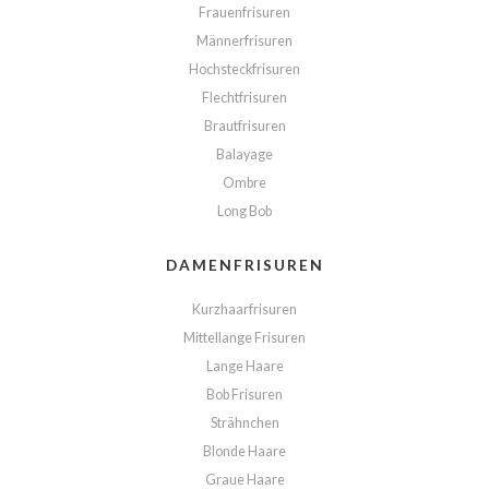
Frauenfrisuren
Männerfrisuren
Hochsteckfrisuren
Flechtfrisuren
Brautfrisuren
Balayage
Ombre
Long Bob
DAMENFRISUREN
Kurzhaarfrisuren
Mittellange Frisuren
Lange Haare
Bob Frisuren
Strähnchen
Blonde Haare
Graue Haare