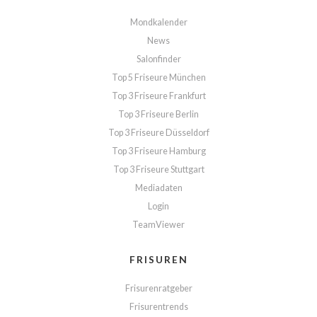
Mondkalender
News
Salonfinder
Top 5 Friseure München
Top 3 Friseure Frankfurt
Top 3 Friseure Berlin
Top 3 Friseure Düsseldorf
Top 3 Friseure Hamburg
Top 3 Friseure Stuttgart
Mediadaten
Login
TeamViewer
FRISUREN
Frisurenratgeber
Frisurentrends