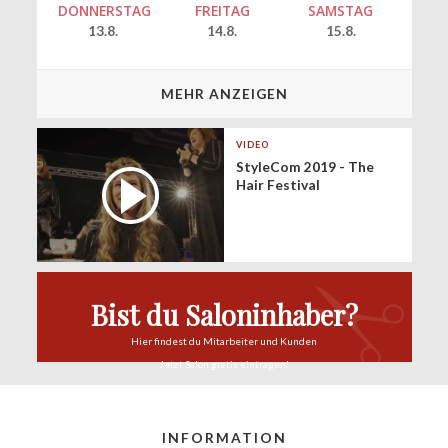
DONNERSTAG
FREITAG
SAMSTAG
13.8.
14.8.
15.8.
MEHR ANZEIGEN
VIDEO
StyleCom 2019 - The
Hair Festival
Bist du Saloninhaber?
Hier findest du
Mitarbeiter und Kunden
Jetzt Salon
gratis eintragen!
INFORMATION