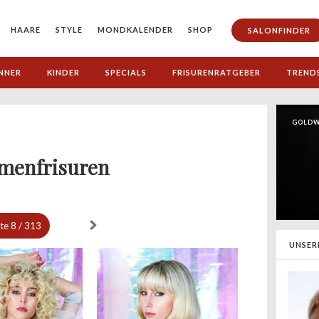
HAARE
STYLE
MONDKALENDER
SHOP
SALONFINDER
NNER
KINDER
SPECIALS
FRISURENRATGEBER
TREND
GOLDW
menfrisuren
ite
8 / 313
UNSER