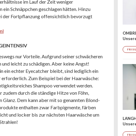
hältnisse im Lauf der Zeit weniger
on ein Schnäppchen geschlagen hätten. Hinzu
i der Fortpflanzung offensichtlich bevorzugt
ml
OMBRÉ
Unser
GEINTENSIV
FRIS
wegs nur Vorteile. Aufgrund seiner schwächeren
 und leicht zu schädigen. Aber keine Angst!
 ein echter Eyecatcher bleibt, sind lediglich ein
r erforderlich. Zum Beispiel bei der Haarwäsche:
chtigkeitsreiches Shampoo verwendet werden.
r zudem durch die ständige Hitze von Föhn,
 an Glanz. Dem kann aber mit so genannten Blond-
rodukte enthalten zwar Farbpigmente, färben
 leicht und locker bis zur nächsten Haarwäsche um
LANGH
Strahlen!
Unsere
FRIS