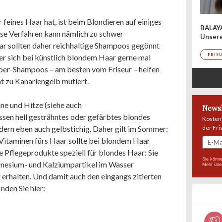
feines Haar hat, ist beim Blondieren auf einiges
BALAY
öse Verfahren kann nämlich zu schwer
Unser
ar sollten daher reichhaltige Shampoos gegönnt
FRIS
r sich bei künstlich blondem Haar gerne mal
lber-Shampoos – am besten vom Friseur – helfen
ht zu Kanariengelb mutiert.
ne und Hitze (siehe auch
Newsl
assen hell gesträhntes oder gefärbtes blondes
Kosten
der Fri
dern eben auch gelbstichig. Daher gilt im Sommer:
itaminen fürs Haar sollte bei blondem Haar
le Pflegeprodukte speziell für blondes Haar: Sie
Sie könne
gnesium- und Kalziumpartikel im Wasser
Mehr übe
 erhalten. Und damit auch den eingangs zitierten
nden Sie hier: