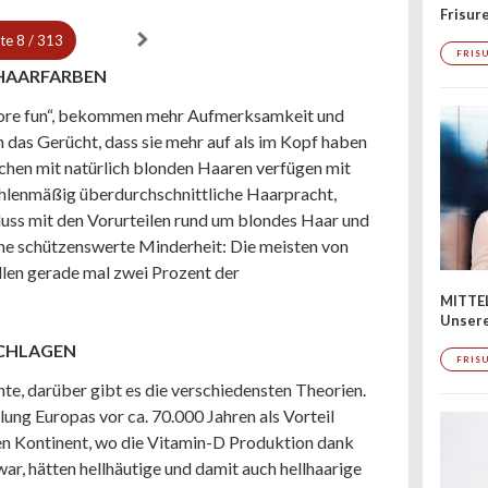
Frisur
ite
8 / 313
FRIS
 HAARFARBEN
„more fun“, bekommen mehr Aufmerksamkeit und
h das Gerücht, dass sie mehr auf als im Kopf haben
nschen mit natürlich blonden Haaren verfügen mit
hlenmäßig überdurchschnittliche Haarpracht,
hluss mit den Vorurteilen rund um blondes Haar und
ine schützenswerte Minderheit: Die meisten von
llen gerade mal zwei Prozent der
MITTE
Unsere
SCHLAGEN
FRIS
te, darüber gibt es die verschiedensten Theorien.
lung Europas vor ca. 70.000 Jahren als Vorteil
en Kontinent, wo die Vitamin-D Produktion dank
ar, hätten hellhäutige und damit auch hellhaarige