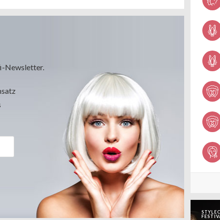
i-Newsletter.
msatz
s
STYLEC
FESTIV