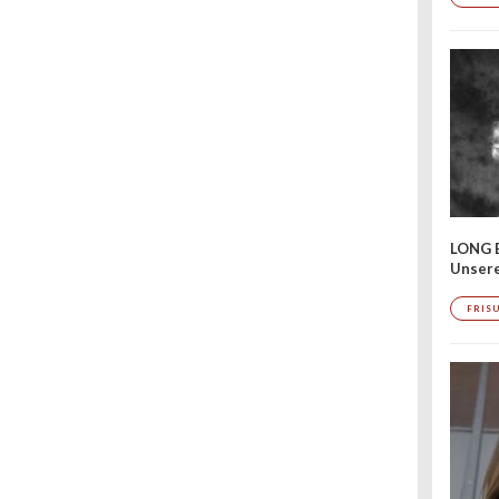
LONG 
Unser
FRIS