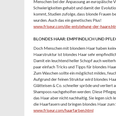
Menschen bei der Anpassung an europäische Ver
Schwierigkeiten gehabt und damit der Evoluti
kommt, Studien zufolge, dass blonde Frauen be
wurden. Auch das ein genetisches Plus!
www.friseur.com/die-entstehung-der-haare.ht
BLONDES HAAR: EMPFINDLICH UND PFLE
Doch Menschen mit blondem Haar haben keines
Haarstruktur ist blondes Haar sehr empfindlich
Damit ein leuchtend heller Schopf auch weiterhin
paar einfach Tricks und Tipps für blondes Haa
Zum Waschen sollte ein möglichst mildes, feu
Aufgrund der feinen Struktur wird blondes Haa
Glätteisen & Co. schneller spröde und verliert
Shampoos nachgeholfen werden: Diese Pflegep
das Haar aber nicht nachhaltig. Sie legen sich
die Haarfasern und bringen blondes Haar zum 
www.friseur.com/haarfarben.html