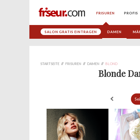
FRISUREN
PROFIS
SALON GRATIS EINTRAGEN
DAMEN
MÄ
STARTSEITE
//
FRISUREN
//
DAMEN
//
BLOND
Blonde Da
Se