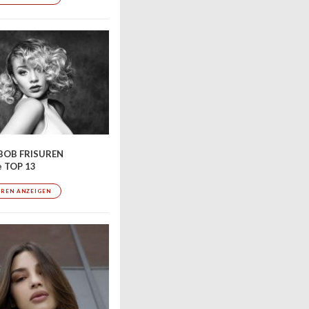
BOB FRISUREN
e TOP 13
UREN ANZEIGEN