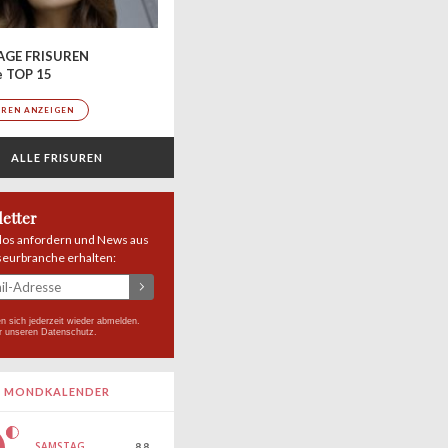
AGE FRISUREN
e TOP 15
UREN ANZEIGEN
ALLE FRISUREN
etter
los anfordern und News aus
seurbranche erhalten:
n sich jederzeit wieder abmelden.
r unseren
Datenschutz
.
MONDKALENDER
SAMSTAG
8.8.