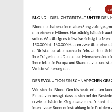
Se
BLOND – DIE LICHTGESTALT UNTER DEN
Blondinen haben, einem alten Song zufolge, 
die reicheren Männer. Hartnäckig hält sich auc
sollen. Was übrigens teilweise richtig ist: Me
150.000 bis 160.000 Haaren zwar über eine za
dafür ist diese aber auch sehr fein. Und nun Sc
ihre TrägerInnen! Denn diese Menschen sind e
ihnen leben in Europa und Skandinavien und ste
Weltbevölkerung dar.
DER EVOLUTION EIN SCHNÄPPCHEN GE
Wie sich das Blond-Gen bis heute erhalten konn
Eine davon besagt, dass es sich bei der Besiede
erwiesen hätte: Im Gegensatz zum afrikanisch
intensivster Sonneneinstrahlung kein Problem w