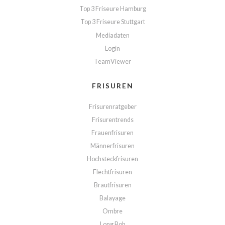
Top 3 Friseure Hamburg
Top 3 Friseure Stuttgart
Mediadaten
Login
TeamViewer
FRISUREN
Frisurenratgeber
Frisurentrends
Frauenfrisuren
Männerfrisuren
Hochsteckfrisuren
Flechtfrisuren
Brautfrisuren
Balayage
Ombre
Long Bob