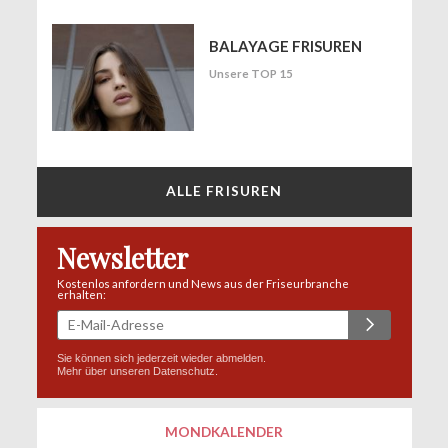
BALAYAGE FRISUREN
Unsere TOP 15
ALLE FRISUREN
Newsletter
Kostenlos anfordern und News aus der Friseurbranche
erhalten:
Sie können sich jederzeit wieder abmelden.
Mehr über unseren
Datenschutz
.
MONDKALENDER