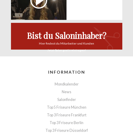
Bist du Saloninhaber?
Hier findest du
Mitarbeiter und Kunden
Jetzt Salon
gratis eintragen!
INFORMATION
Mondkalender
News
Salonfinder
Top 5 Friseure München
Top 3 Friseure Frankfurt
Top 3 Friseure Berlin
Top 3 Friseure Düsseldorf