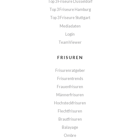
Top 3 Friseure Düsseldorf
Top 3 Friseure Hamburg
Top 3 Friseure Stuttgart
Mediadaten
Login
TeamViewer
FRISUREN
Frisurenratgeber
Frisurentrends
Frauenfrisuren
Männerfrisuren
Hochsteckfrisuren
Flechtfrisuren
Brautfrisuren
Balayage
Ombre