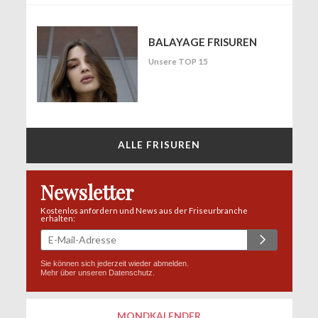
BALAYAGE FRISUREN
Unsere TOP 15
ALLE FRISUREN
Newsletter
Kostenlos anfordern und News aus der Friseurbranche
erhalten:
Sie können sich jederzeit wieder abmelden.
Mehr über unseren
Datenschutz
.
MONDKALENDER