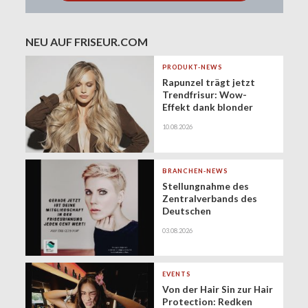
NEU AUF FRISEUR.COM
PRODUKT-NEWS
Rapunzel trägt jetzt
Trendfrisur: Wow-
Effekt dank blonder
XXL-Mähne
10.08.2026
BRANCHEN-NEWS
Stellungnahme des
Zentralverbands des
Deutschen
Friseurhandwerks zur
03.08.2026
Zukunft der
geringfügigen
Beschäftigung
(Minijobs)
EVENTS
Von der Hair Sin zur Hair
Protection: Redken