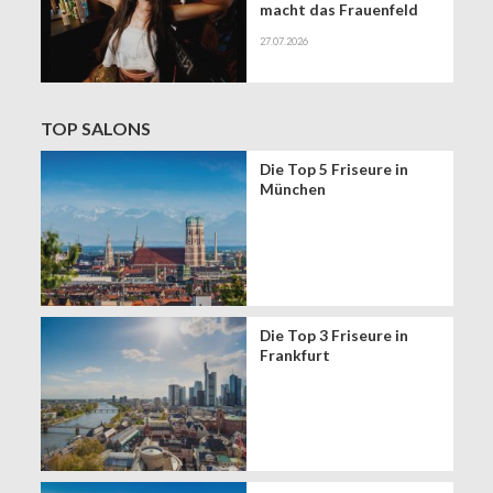
macht das Frauenfeld
Festival zur Bühne für
27.07.2026
gesundes Haar
TOP SALONS
Die Top 5 Friseure in
München
Die Top 3 Friseure in
Frankfurt