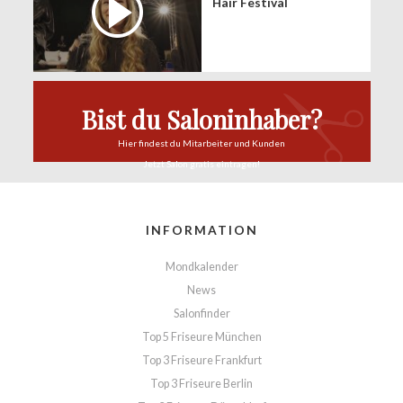
Hair Festival
Bist du Saloninhaber?
Hier findest du
Mitarbeiter und Kunden
Jetzt Salon
gratis eintragen!
INFORMATION
Mondkalender
News
Salonfinder
Top 5 Friseure München
Top 3 Friseure Frankfurt
Top 3 Friseure Berlin