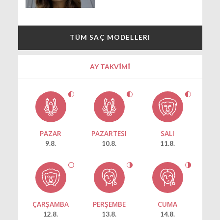
TÜM SAÇ MODELLERI
AY TAKVİMİ
PAZAR
PAZARTESI
SALI
9.8.
10.8.
11.8.
ÇARŞAMBA
PERŞEMBE
CUMA
12.8.
13.8.
14.8.