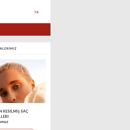
TR
ALERIMIZ
N KESILMIŞ SAÇ
LERI
'umuz