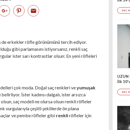
SAÇ 
m de erkekler röfle görünümünü tercih ediyor.
lduğu gibi parlamasını istiyorsanız, renkli saç
gular ister sarı kontrastlar olsun: En yeni röfleleri
UZUN 
İlk 10
odelleri çok moda. Doğal saç renkleri ve
yumuşak
SAÇ 
elirliyor. İster kadınsı dalgalı, ister arsızca
ş olsun, saç modeli ne olursa olsun renkli röfleler
nk vurgularıyla çeşitli şekillerde ön plana
 saçlar ve pembe röfleler gibi
renkli
röfleler için