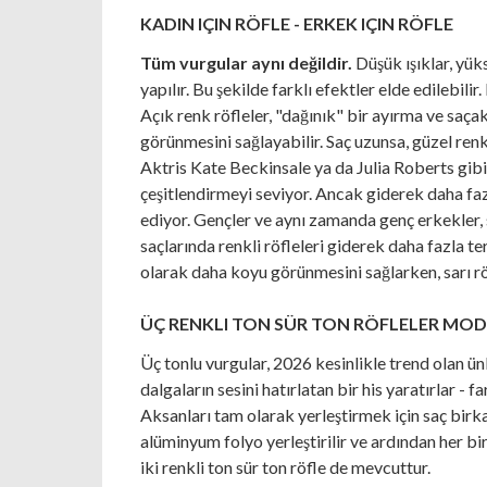
KADIN IÇIN RÖFLE - ERKEK IÇIN RÖFLE
Tüm vurgular aynı değildir.
Düşük ışıklar, yüks
yapılır. Bu şekilde farklı efektler elde edilebilir
Açık renk röfleler, "dağınık" bir ayırma ve saçakl
görünmesini sağlayabilir. Saç uzunsa, güzel renk 
Aktris Kate Beckinsale ya da Julia Roberts gibi 
çeşitlendirmeyi seviyor. Ancak giderek daha fazl
ediyor. Gençler ve aynı zamanda genç erkekler, 
saçlarında renkli röfleleri giderek daha fazla te
olarak daha koyu görünmesini sağlarken, sarı rö
ÜÇ RENKLI TON SÜR TON RÖFLELER MO
Üç tonlu vurgular, 2026 kesinlikle trend olan ü
dalgaların sesini hatırlatan bir his yaratırlar - fa
Aksanları tam olarak yerleştirmek için saç birk
alüminyum folyo yerleştirilir ve ardından her bir
iki renkli ton sür ton röfle de mevcuttur.