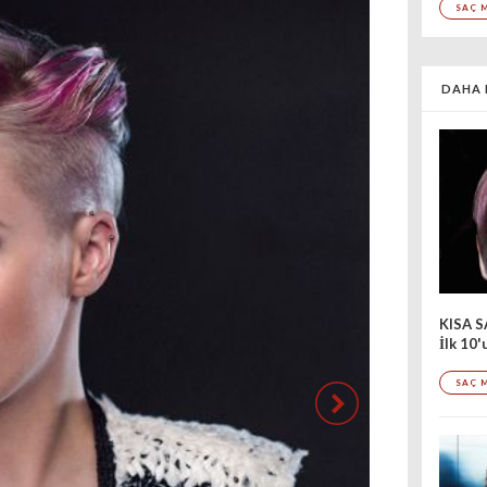
SAÇ 
DAHA 
KISA 
İlk 10
SAÇ 