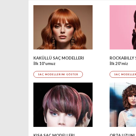
ROCKABILLY 
KAKÜLLÜ SAÇ MODELLERI
İlk 20'miz
İlk 10'umuz
SAÇ MODELLE
SAÇ MODELLERINI GÖSTER
KISA SAÇ MODELLERI