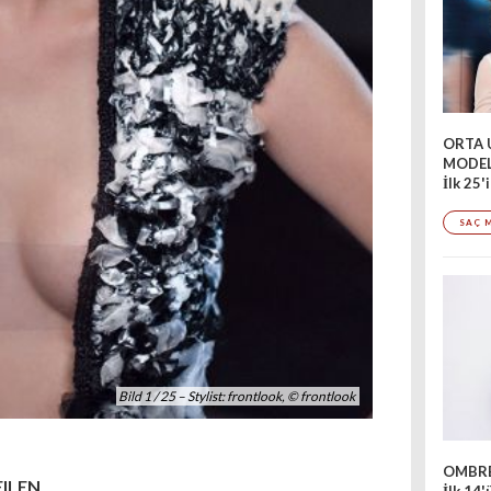
ORTA 
MODEL
İlk 25'
SAÇ 
Bild 1 / 25 – Stylist: frontlook, © frontlook
OMBRÉ
EILEN
İlk 14