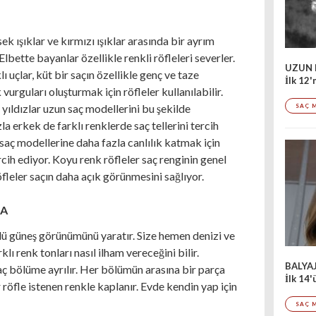
ek ışıklar ve kırmızı ışıklar arasında bir ayrım
. Elbette bayanlar özellikle renkli röfleleri severler.
UZUN 
ı uçlar, küt bir saçın özellikle genç ve taze
İlk 12'
vurguları oluşturmak için röfleler kullanılabilir.
yıldızlar uzun saç modellerini bu şekilde
SAÇ 
a erkek de farklı renklerde saç tellerini tercih
saç modellerine daha fazla canlılık katmak için
rcih ediyor. Koyu renk röfleler saç renginin genel
fleler saçın daha açık görünmesini sağlıyor.
DA
nlü güneş görünümünü yaratır. Size hemen denizi ve
rklı renk tonları nasıl ilham vereceğini bilir.
BALYA
aç bölüme ayrılır. Her bölümün arasına bir parça
İlk 14
 röfle istenen renkle kaplanır. Evde kendin yap için
SAÇ 