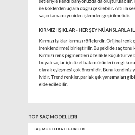
setleriyle kendi banyonuzda da oluşturulabilir. Ka
ile köklerden uçlara doğru çekilebilir. Altı ila s
saçın tamamı yeniden işlemden geçirilmelidir.
KIRMIZI IŞIKLAR - HER ŞEY NÜANSLARLA IL
Kırmızı Işıklar kırmızı röflelerdir. Orijinal ren
(renklendirme) birleştirilir. Bu şekilde saç tonu
Kırmızı renk pigmentleri özellikle küçüktür ve b
boyalı saçlar için özel bakım ürünleri rengi korur
olarak eşleşmesi çok önemlidir. Bunu kendiniz
iyidir. Trend renkler, parlak ışık yansımaları gibi
elde edilebilir.
TOP SAÇ MODELLERI
SAÇ MODELI KATEGORILERI