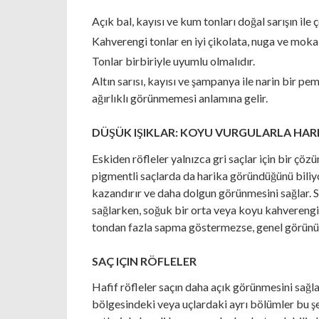
Açık bal, kayısı ve kum tonları doğal sarışın ile 
Kahverengi tonlar en iyi çikolata, nuga ve moka t
Tonlar birbiriyle uyumlu olmalıdır.
Altın sarısı, kayısı ve şampanya ile narin bir 
ağırlıklı görünmemesi anlamına gelir.
DÜŞÜK IŞIKLAR: KOYU VURGULARLA HA
Eskiden röfleler yalnızca gri saçlar için bir çö
pigmentli saçlarda da harika göründüğünü biliyor
kazandırır ve daha dolgun görünmesini sağlar. Sa
sağlarken, soğuk bir orta veya koyu kahverengi e
tondan fazla sapma göstermezse, genel görünüm
SAÇ IÇIN RÖFLELER
Hafif röfleler saçın daha açık görünmesini sağla
bölgesindeki veya uçlardaki ayrı bölümler bu şeki