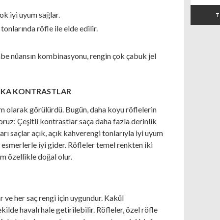
çok iyi uyum sağlar.
T
onlarında röfle ile elde edilir.
pembe nüansın kombinasyonu, rengin çok çabuk jel
RIKA KONTRASTLAR
züm olarak görülürdü. Bugün, daha koyu röflelerin
uz: Çeşitli kontrastlar saça daha fazla derinlik
rı saçlar açık, açık kahverengi tonlarıyla iyi uyum
smerlerle iyi gider. Röfleler temel renkten iki
 özellikle doğal olur.
r ve her saç rengi için uygundur. Kakül
lde havalı hale getirilebilir. Röfleler, özel röfle