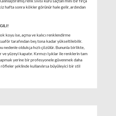
lınlaştırılmış renk sıvısı kuru saçtan mini bir fırça
ekiz hafta sonra kökler görünür hale gelir, ardından
GILI!
k çok koyu ise, açma ve kalıcı renklendirme
 kuaför tarafından beş tona kadar yükseltilebilir.
u nedenle oldukça hızlı çözülür. Bununla birlikte,
 ve yüzeyi kapatır. Kırmızı Işıklar ile renklerin tam
 yapmak yerine bir profesyonele güvenmek daha
 röfleler şeklinde kullanılırsa büyüleyici bir stil