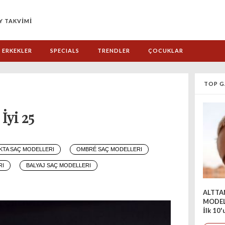
Y TAKVİMİ
ERKEKLER
SPECIALS
TRENDLER
ÇOCUKLAR
TOP G
İyi 25
KTA SAÇ MODELLERI
OMBRÉ SAÇ MODELLERI
RI
BALYAJ SAÇ MODELLERI
ALTTA
MODEL
İlk 10