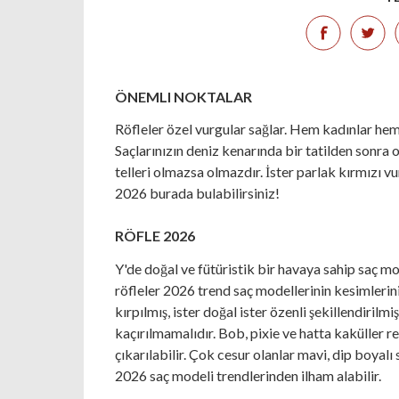
ÖNEMLI NOKTALAR
Röfleler özel vurgular sağlar. Hem kadınlar he
Saçlarınızın deniz kenarında bir tatilden sonra o
telleri olmazsa olmazdır. İster parlak kırmızı vur
2026 burada bulabilirsiniz!
RÖFLE 2026
Y'de doğal ve fütüristik bir havaya sahip saç m
röfleler 2026 trend saç modellerinin kesimlerini b
kırpılmış, ister doğal ister özenli şekillendirilmi
kaçırılmamalıdır. Bob, pixie ve hatta kaküller re
çıkarılabilir. Çok cesur olanlar mavi, dip boyalı
2026 saç modeli trendlerinden ilham alabilir.