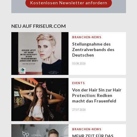
NEU AUF FRISEUR.COM
BRANCHEN-NEWS
Stellungnahme des
Zentralverbands des
Deutschen
Friseurhandwerks zur
03.08.2026
Zukunft der
geringfügigen
Beschäftigung
(Minijobs)
EVENTS
Von der Hair Sin zur Hair
Protection: Redken
macht das Frauenfeld
Festival zur Bühne für
27.07.2026
gesundes Haar
BRANCHEN-NEWS
MEHR ZEIT FÜR DAS