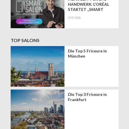
HANDWERK: L'ORÉAL
STARTET „SMART
SALON" ALS
27.07.2026
EXKLUSIVEN BUSINESS-
BEGLEITER FÜR DIE
DIGITALE ZUKUNFT
VON FRISEURSALONS
TOP SALONS
Die Top 5 Friseure in
München
Die Top 3 Friseure in
Frankfurt