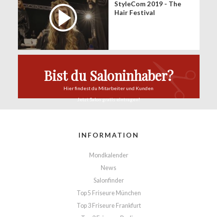
StyleCom 2019 - The
Hair Festival
Bist du Saloninhaber?
Hier findest du
Mitarbeiter und Kunden
Jetzt Salon
gratis eintragen!
INFORMATION
Mondkalender
News
Salonfinder
Top 5 Friseure München
Top 3 Friseure Frankfurt