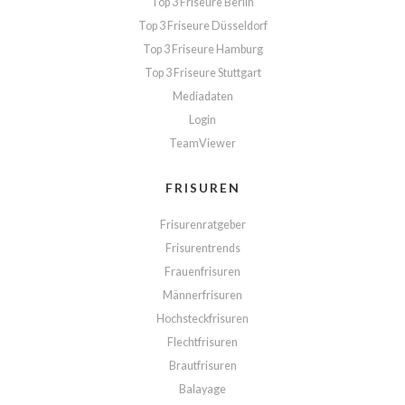
Top 3 Friseure Berlin
Top 3 Friseure Düsseldorf
Top 3 Friseure Hamburg
Top 3 Friseure Stuttgart
Mediadaten
Login
TeamViewer
FRISUREN
Frisurenratgeber
Frisurentrends
Frauenfrisuren
Männerfrisuren
Hochsteckfrisuren
Flechtfrisuren
Brautfrisuren
Balayage