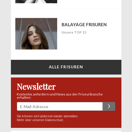
BALAYAGE FRISUREN
Unsere TOP 15
ALLE FRISUREN
Newsletter
Kostenlos anfordern und News aus der Friseurbranche
erhalten:
Sie können sich jederzeit wieder abmelden.
Mehr über unseren
Datenschutz
.