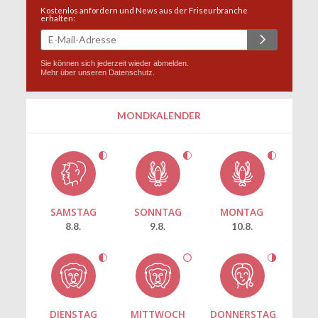
Kostenlos anfordern und News aus der Friseurbranche
erhalten:
Sie können sich jederzeit wieder abmelden.
Mehr über unseren
Datenschutz
.
MONDKALENDER
SAMSTAG
SONNTAG
MONTAG
8.8.
9.8.
10.8.
DIENSTAG
MITTWOCH
DONNERSTAG