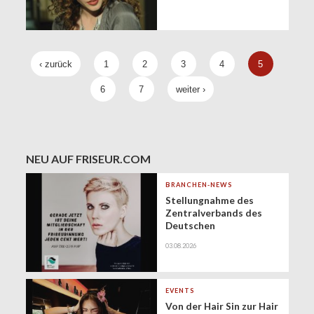
‹ zurück
1
2
3
4
5
6
7
weiter ›
NEU AUF FRISEUR.COM
BRANCHEN-NEWS
Stellungnahme des
Zentralverbands des
Deutschen
Friseurhandwerks zur
03.08.2026
Zukunft der
geringfügigen
Beschäftigung
(Minijobs)
EVENTS
Von der Hair Sin zur Hair