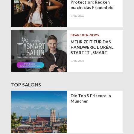
Protection: Redken
macht das Frauenfeld
Festival zur Bühne für
27.07.2026
gesundes Haar
BRANCHEN-NEWS
MEHR ZEIT FÜR DAS
HANDWERK: L'ORÉAL
STARTET „SMART
SALON" ALS
27.07.2026
EXKLUSIVEN BUSINESS-
BEGLEITER FÜR DIE
DIGITALE ZUKUNFT
VON FRISEURSALONS
TOP SALONS
Die Top 5 Friseure in
München