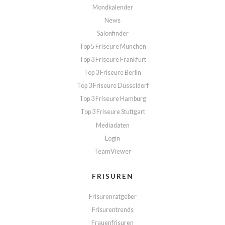
Mondkalender
News
Salonfinder
Top 5 Friseure München
Top 3 Friseure Frankfurt
Top 3 Friseure Berlin
Top 3 Friseure Düsseldorf
Top 3 Friseure Hamburg
Top 3 Friseure Stuttgart
Mediadaten
Login
TeamViewer
FRISUREN
Frisurenratgeber
Frisurentrends
Frauenfrisuren