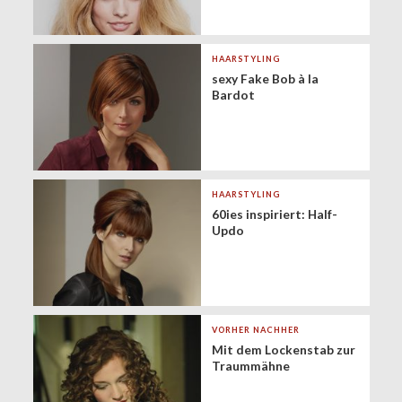
HAARSTYLING
sexy Fake Bob à la
Bardot
HAARSTYLING
60ies inspiriert: Half-
Updo
VORHER NACHHER
Mit dem Lockenstab zur
Traummähne