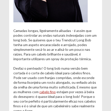
Camadas longas, ligeiramente alisadas - é assim que
podes controlar as ondas naturais indesejadas com um
long bob. Se quiseres que o teu Trendcut Long Bob
tenha um aspeto encaracolado e arrojado, podes
simplesmente secá-lo ao ar e alisá-lo um pouco nas
raízes. Para um cabelo brilhante e saudável, é
importante utilizares um spray de proteção térmica.
Desfaz o penteado! O long bob numa versão bem
cortada é o corte de cabelo ideal para cabelos finos.
Pode ser usado com franjas compridas, onde esconde
de forma lisonjeira um rosto alongado, ou enfiado atrás
da orelha de uma forma muito sofisticada. E mesmo que
as mulheres com
cabelo fino
estejam por vezes à beira
do desespero: é quase ideal para o long bob! Porque o
seu corte perfeito é particularmente eficaz nos cabelos
finos e é o sinal de que um cabeleireiro sabe realmente
como o fazer.