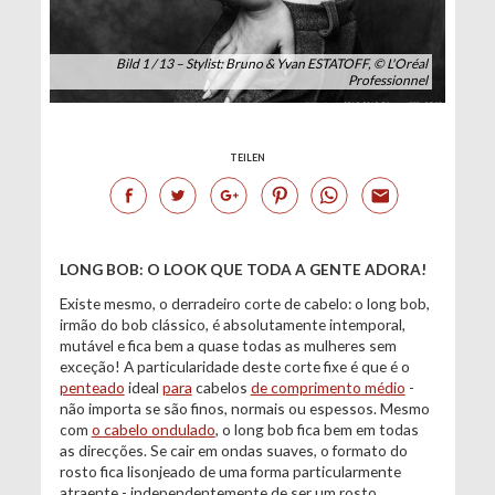
Bild 1 / 13 – Stylist: Bruno & Yvan ESTATOFF, © L'Oréal
Professionnel
TEILEN
LONG BOB: O LOOK QUE TODA A GENTE ADORA!
Existe mesmo, o derradeiro corte de cabelo: o long bob,
irmão do bob clássico, é absolutamente intemporal,
mutável e fica bem a quase todas as mulheres sem
exceção! A particularidade deste corte fixe é que é o
penteado
ideal
para
cabelos
de comprimento médio
-
não importa se são finos, normais ou espessos. Mesmo
com
o cabelo ondulado
, o long bob fica bem em todas
as direcções. Se cair em ondas suaves, o formato do
rosto fica lisonjeado de uma forma particularmente
atraente - independentemente de ser um rosto