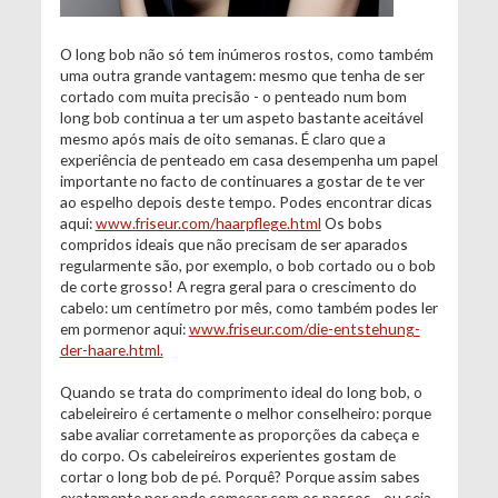
O long bob não só tem inúmeros rostos, como também
uma outra grande vantagem: mesmo que tenha de ser
cortado com muita precisão - o penteado num bom
long bob continua a ter um aspeto bastante aceitável
mesmo após mais de oito semanas. É claro que a
experiência de penteado em casa desempenha um papel
importante no facto de continuares a gostar de te ver
ao espelho depois deste tempo. Podes encontrar dicas
aqui:
www.friseur.com/haarpflege.html
Os bobs
compridos ideais que não precisam de ser aparados
regularmente são, por exemplo, o bob cortado ou o bob
de corte grosso! A regra geral para o crescimento do
cabelo: um centímetro por mês, como também podes ler
em pormenor aqui:
www.friseur.com/die-entstehung-
der-haare.html.
Quando se trata do comprimento ideal do long bob, o
cabeleireiro é certamente o melhor conselheiro: porque
sabe avaliar corretamente as proporções da cabeça e
do corpo. Os cabeleireiros experientes gostam de
cortar o long bob de pé. Porquê? Porque assim sabes
exatamente por onde começar com os passos - ou seja,