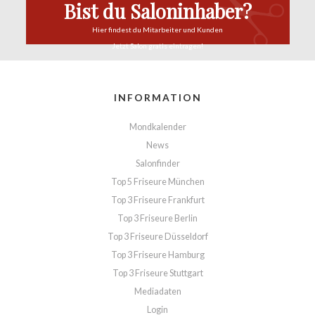
Bist du Saloninhaber?
Hier findest du
Mitarbeiter und Kunden
Jetzt Salon
gratis eintragen!
INFORMATION
Mondkalender
News
Salonfinder
Top 5 Friseure München
Top 3 Friseure Frankfurt
Top 3 Friseure Berlin
Top 3 Friseure Düsseldorf
Top 3 Friseure Hamburg
Top 3 Friseure Stuttgart
Mediadaten
Login