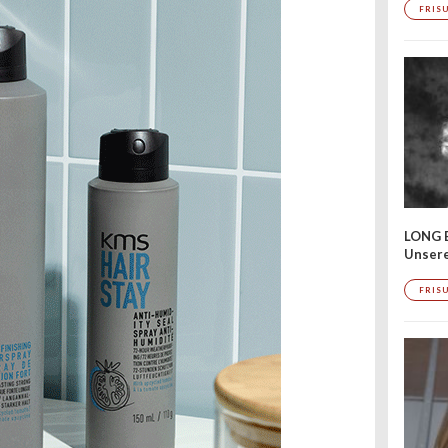
FRIS
LONG 
Unser
FRIS