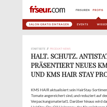
FRISUREN
PROFIS
SALON GRATIS EINTRAGEN
EVENTS
WISSE
STARTSEITE
//
PRODUKT-NEWS
HALT. SCHUTZ. ANTISTA
PRÄSENTIERT NEUES KM
UND KMS HAIR STAY PR
KMS HAIR aktualisiert sein HairStay-Sortiment
Tomate angereichert sind, und reduziert auf d
Verpackungsmaterial1. Darüber hinaus wird das
HairStay Dry Oil Hairspray, das für spürbaren 