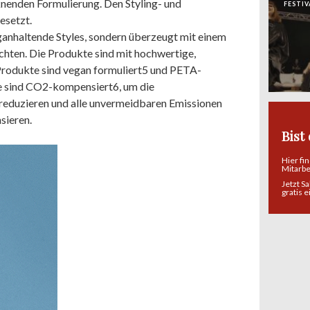
cknenden Formulierung. Den Styling- und
FESTIV
esetzt.
ganhaltende Styles, sondern überzeugt mit einem
chten. Die Produkte sind mit hochwertige,
 Produkte sind vegan formuliert5 und PETA-
e sind CO2-kompensiert6, um die
 reduzieren und alle unvermeidbaren Emissionen
sieren.
Bist
Hier fi
Mitarb
Jetzt S
gratis 