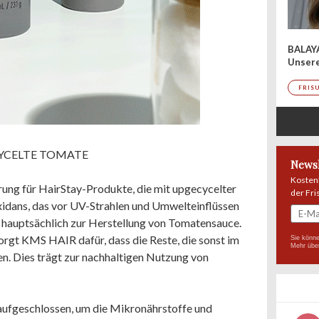
BALAY
Unser
FRIS
CYCELTE TOMATE
Newsl
Kosten
ung für HairStay-Produkte, die mit upgecycelter
der Fri
xidans, das vor UV-Strahlen und Umwelteinflüssen
n hauptsächlich zur Herstellung von Tomatensauce.
orgt KMS HAIR dafür, dass die Reste, die sonst im
Sie könne
Mehr übe
en. Dies trägt zur nachhaltigen Nutzung von
aufgeschlossen, um die Mikronährstoffe und