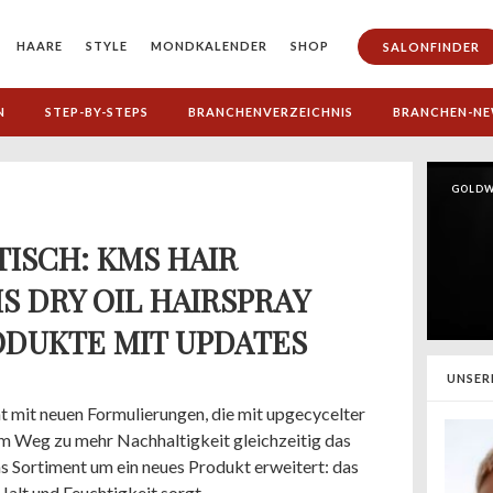
HAARE
STYLE
MONDKALENDER
SHOP
SALONFINDER
N
STEP-BY-STEPS
BRANCHENVERZEICHNIS
BRANCHEN-N
GOLDW
TISCH: KMS HAIR
S DRY OIL HAIRSPRAY
ODUKTE MIT UPDATES
UNSER
 mit neuen Formulierungen, die mit upgecycelter
em Weg zu mehr Nachhaltigkeit gleichzeitig das
 Sortiment um ein neues Produkt erweitert: das
Halt und Feuchtigkeit sorgt.