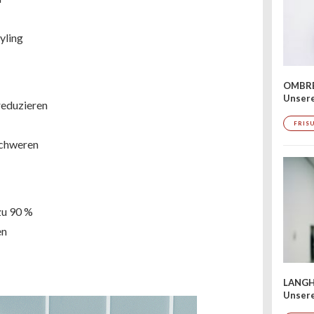
yling
OMBRÉ
Unser
 reduzieren
FRIS
schweren
zu 90 %
en
LANGH
Unsere