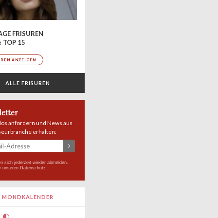
AGE FRISUREN
e TOP 15
UREN ANZEIGEN
ALLE FRISUREN
etter
los anfordern und News aus
seurbranche erhalten:
n sich jederzeit wieder abmelden.
r unseren
Datenschutz
.
MONDKALENDER