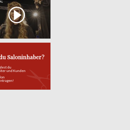
AL
 du Saloninhaber?
ndest du
eiter und Kunden
alon
eintragen!