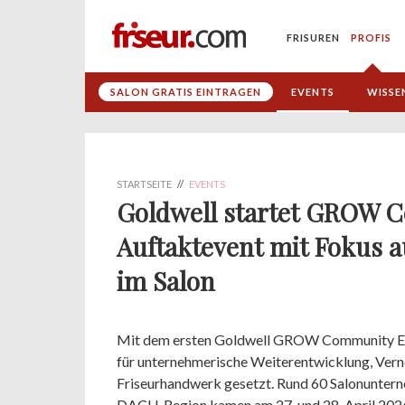
FRISUREN
PROFIS
SALON GRATIS EINTRAGEN
EVENTS
WISSE
STARTSEITE
//
EVENTS
Goldwell startet GROW C
Auftaktevent mit Fokus 
im Salon
Mit dem ersten Goldwell GROW Community Even
für unternehmerische Weiterentwicklung, Vern
Friseurhandwerk gesetzt. Rund 60 Salonuntern
DACH‑Region kamen am 27. und 28. April 202