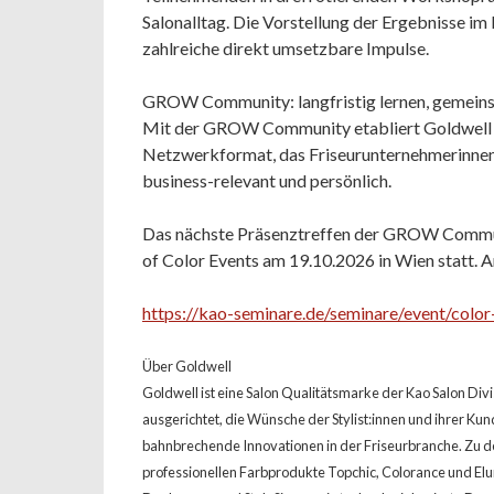
Salonalltag. Die Vorstellung der Ergebnisse im
zahlreiche direkt umsetzbare Impulse.
GROW Community: langfristig lernen, gemei
Mit der GROW Community etabliert Goldwell ei
Netzwerkformat, das Friseurunternehmerinnen 
business-relevant und persönlich.
Das nächste Präsenztreffen der GROW Commun
of Color Events am 19.10.2026 in Wien statt. 
https://kao-seminare.de/seminare/event/color-
Über Goldwell
Goldwell ist eine Salon Qualitätsmarke der Kao Salon Div
ausgerichtet, die Wünsche der Stylist:innen und ihrer Kund
bahnbrechende Innovationen in der Friseurbranche. Zu 
professionellen Farbprodukte Topchic, Colorance und Elu