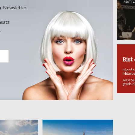
FESTIV
i-Newsletter.
msatz
s
Bist
Hier fi
Mitarb
Jetzt S
gratis 