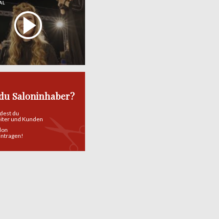
AL
 du Saloninhaber?
ndest du
eiter und Kunden
alon
eintragen!