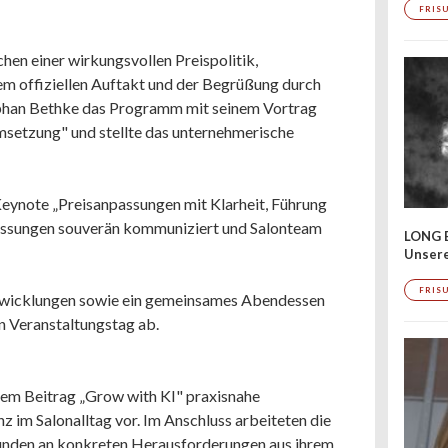
FRIS
hen einer wirkungsvollen Preispolitik,
em offiziellen Auftakt und der Begrüßung durch
ephan Bethke das Programm mit seinem Vortrag
msetzung" und stellte das unternehmerische
Keynote „Preisanpassungen mit Klarheit, Führung
passungen souverän kommuniziert und Salonteam
LONG 
Unser
FRIS
Entwicklungen sowie ein gemeinsames Abendessen
n Veranstaltungstag ab.
inem Beitrag „Grow with KI" praxisnahe
z im Salonalltag vor. Im Anschluss arbeiteten die
unden an konkreten Herausforderungen aus ihrem