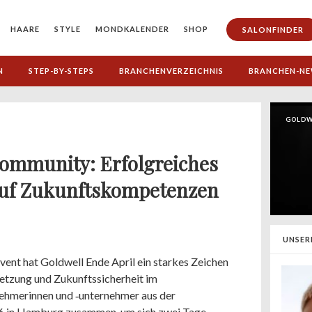
HAARE
STYLE
MONDKALENDER
SHOP
SALONFINDER
N
STEP-BY-STEPS
BRANCHENVERZEICHNIS
BRANCHEN-N
GOLDW
ommunity: Erfolgreiches
auf Zukunftskompetenzen
UNSER
t hat Goldwell Ende April ein starkes Zeichen
etzung und Zukunftssicherheit im
ehmerinnen und ‑unternehmer aus der
6 in Hamburg zusammen, um sich zwei Tage