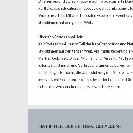
Dualsenses und StyleSign sowie technologiebasierte Dau
Portfolio, das Educationangebot sowie das umfassende F
Wünsche erfüllt. Mit dem Kao Salon Experience Event setz
Stylist:innen auf der ganzen Welt.
Über Kao Professional Hair
Kao Professional Hair ist Teil der Kao Corporation und bi
Stylist:innen auf der ganzen Welt. Als Impulsgeber und Tr
Marken Goldwell, Oribe, KMS Hair und Kerasilk. Kao Profes
Salons, Stylist:innen und Verbraucher:innen zu bereicher
nachhaltiges Handeln, die Unterstützung des Salonwachstum
innovativen Produkten und inspirierender Education. Die
Leben der Verbraucher:innen weltweit bereichern.
HAT IHNEN DER BEITRAG GEFALLEN?