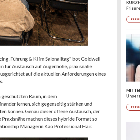
KURZH
Frisur
FRIS
ing, Führung & KI im Salonalltag" bot Goldwell
 für Austausch auf Augenhöhe, praxisnahe
usgerichtet auf die aktuellen Anforderungen eines
s.
MITTE
 geschützten Raum, in dem
Unsere
ander lernen, sich gegenseitig stärken und
FRIS
en können. Genau dieser offene Austausch, der
te Praxisnähe machen dieses hybride Format so
elationship Managerin Kao Professional Hair.