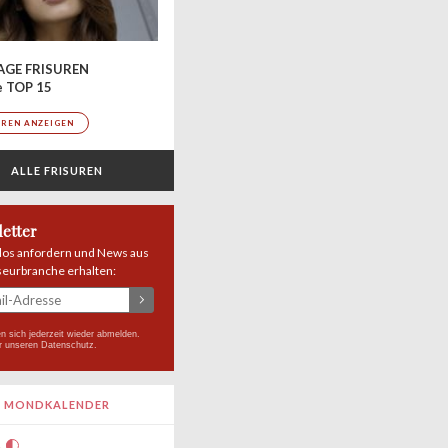
AGE FRISUREN
e TOP 15
UREN ANZEIGEN
ALLE FRISUREN
etter
los anfordern und News aus
seurbranche erhalten:
n sich jederzeit wieder abmelden.
r unseren
Datenschutz
.
MONDKALENDER