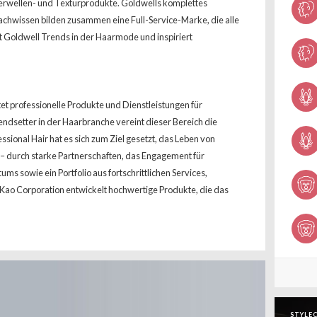
erwellen- und Texturprodukte. Goldwells komplettes
achwissen bilden zusammen eine Full-Service-Marke, die alle
t Goldwell Trends in der Haarmode und inspiriert
etet professionelle Produkte und Dienstleistungen für
endsetter in der Haarbranche vereint dieser Bereich die
sional Hair hat es sich zum Ziel gesetzt, das Leben von
n – durch starke Partnerschaften, das Engagement für
s sowie ein Portfolio aus fortschrittlichen Services,
 Kao Corporation entwickelt hochwertige Produkte, die das
STYLEC