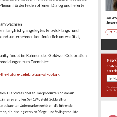
 Plenum förderte den offenen Dialog und lieferte
BALAY
Unser
nsam wachsen
n langfristig angelegtes Entwicklungs‑ und
FRIS
und ‑unternehmer kontinuierlich unterstützt,
ity findet im Rahmen des Goldwell Celebration
Newsl
Anmeldungen zum Event hier:
Kosten
der Fri
the-future-celebration-of-color/
.
Sie könne
Mehr übe
ision. Die professionellen Haarprodukte sind darauf
:innen zu erfüllen. Seit 1948 steht Goldwell für
den bekannten Untermarken gehören: die führenden
men, die leistungsstarken Pflege- und Stylingprodukte