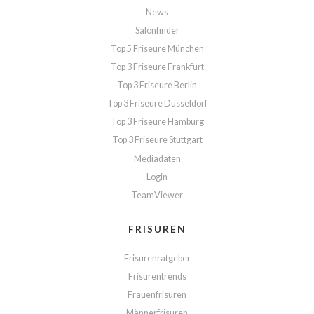
News
Salonfinder
Top 5 Friseure München
Top 3 Friseure Frankfurt
Top 3 Friseure Berlin
Top 3 Friseure Düsseldorf
Top 3 Friseure Hamburg
Top 3 Friseure Stuttgart
Mediadaten
Login
TeamViewer
FRISUREN
Frisurenratgeber
Frisurentrends
Frauenfrisuren
Männerfrisuren