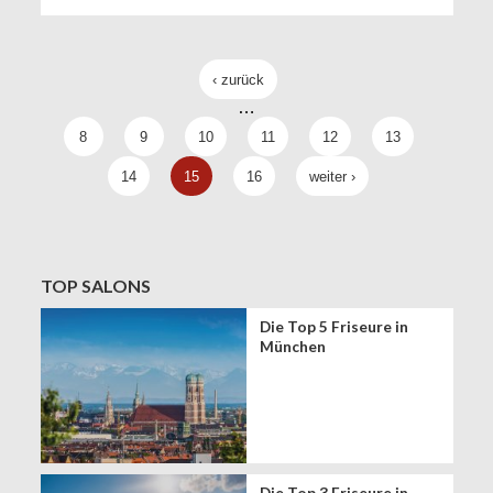
‹ zurück
…
8
9
10
11
12
13
14
15
16
weiter ›
TOP SALONS
Die Top 5 Friseure in
München
Die Top 3 Friseure in