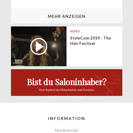
MEHR ANZEIGEN
VIDEO
StyleCom 2019 - The
Hair Festival
Bist du Saloninhaber?
Hier findest du
Mitarbeiter und Kunden
Jetzt Salon
gratis eintragen!
INFORMATION
Mondkalender