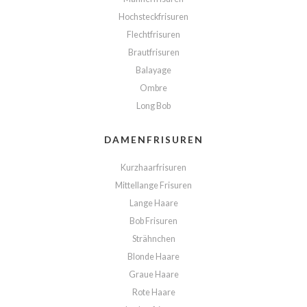
Hochsteckfrisuren
Flechtfrisuren
Brautfrisuren
Balayage
Ombre
Long Bob
DAMENFRISUREN
Kurzhaarfrisuren
Mittellange Frisuren
Lange Haare
Bob Frisuren
Strähnchen
Blonde Haare
Graue Haare
Rote Haare