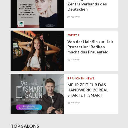
Zentralverbands des
Deutschen
Friseurhandwerks zur
03.08.2026
Zukunft der
geringfügigen
Beschäftigung
(Minijobs)
EVENTS
Von der Hair Sin zur Hair
Protection: Redken
macht das Frauenfeld
Festival zur Bühne für
27.07.2026
gesundes Haar
BRANCHEN-NEWS
MEHR ZEIT FÜR DAS
HANDWERK: L'ORÉAL
STARTET „SMART
SALON" ALS
27.07.2026
EXKLUSIVEN BUSINESS-
BEGLEITER FÜR DIE
DIGITALE ZUKUNFT
VON FRISEURSALONS
TOP SALONS