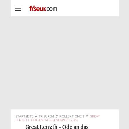
STARTSEITE
//
FRISUREN
//
KOLLEKTIONEN
//
GREAT
LENGTH - ODE AN DAS HANDWERK 2019
Great Length - Ode an das