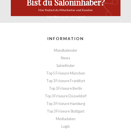
Bist du Saloninhaber?
Hier findest du
Mitarbeiter und Kunden
Jetzt Salon
gratis eintragen!
INFORMATION
Mondkalender
News
Salonfinder
Top 5 Friseure München
Top 3 Friseure Frankfurt
Top 3 Friseure Berlin
Top 3 Friseure Düsseldorf
Top 3 Friseure Hamburg
Top 3 Friseure Stuttgart
Mediadaten
Login