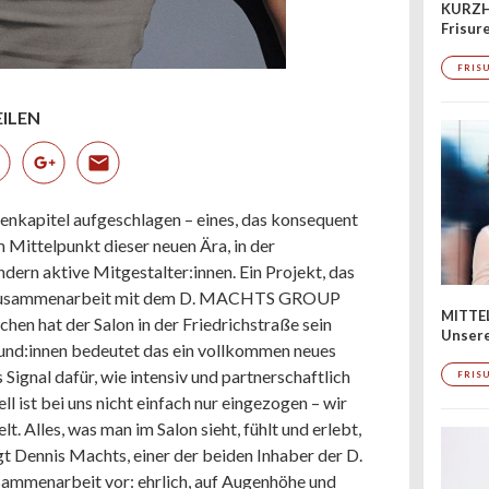
KURZH
Frisur
FRIS
EILEN
nkapitel aufgeschlagen – eines, das konsequent
m Mittelpunkt dieser neuen Ära, in der
ndern aktive Mitgestalter:innen. Ein Projekt, das
nge Zusammenarbeit mit dem D. MACHTS GROUP
MITTE
hen hat der Salon in der Friedrichstraße sein
Unsere
Kund:innen bedeutet das ein vollkommen neues
Signal dafür, wie intensiv und partnerschaftlich
FRIS
ist bei uns nicht einfach nur eingezogen – wir
 Alles, was man im Salon sieht, fühlt und erlebt,
gt Dennis Machts, einer der beiden Inhaber der D.
mmenarbeit vor: ehrlich, auf Augenhöhe und