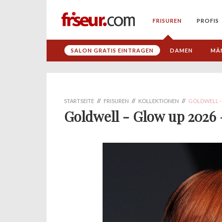
FRISUREN
PROFIS
SALON GRATIS EINTRAGEN
DAMEN
MÄ
STARTSEITE
//
FRISUREN
//
KOLLEKTIONEN
//
GOLDWELL -
Goldwell - Glow up 2026 – 