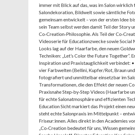
immer mit Blick auf das, was im Salon wirklich 
Salondekoration, Bildwelt sowie sämtliche Fot
gemeinsam entwickelt – von der ersten Idee b
sein Team selbst werden damit Teil der Story 
Co‑Creation‑Philosophie. Als Teil der Co‑Creati
Videoserie für Educationzwecke sowie Social 
Looks lag auf der Haarfarbe, den neuen Goldw
Techniken: „Let’s Color the Future Together“. 
Inspiration und Praxistauglichkeit verbindet: • 
vier Farbwelten (Bellini, Kupfer/Rot, Braun un
fotografiert und unmittelbar einsetzbar im Sal
Transformationen, die den Effekt der neuen Co
Praxisnahe Step‑by‑Step Videos (Haarfarbe u
für echte Salonatmosphäre und effizienten Tec
Education Sicht markiert das Projekt einen neu
steht echte Salonpraxis im Mittelpunkt – entwi
Friseur:innen. Alles direkt in den Academies 
„Co‑Creation bedeutet für uns, Wissen gemeins