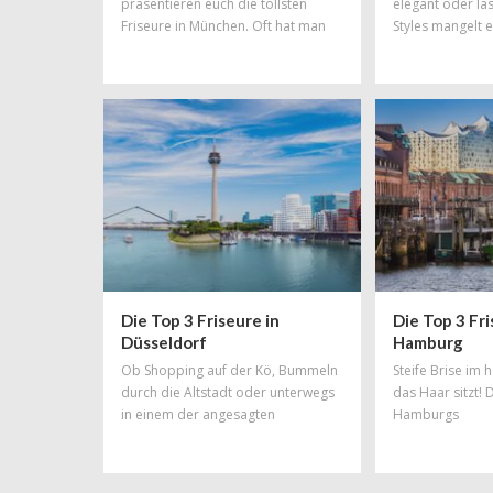
präsentieren euch die tollsten
elegant oder läs
Friseure in München. Oft hat man
Styles mangelt e
einfach den Drang zu einer
garantiert nicht.
gewissen Veränderung - und wie
könnte man diesem Wunsch besser
Rechnung tragen, als mit einer total
schicken, neuen Trendfrisur!
Friseursalons gibt es in München zu
Hauf aber welcher ist der richtige?
Unsere Liste an Top-Friseuren
erleichtert euch die Qual der Wahl.
Die Top 3 Friseure in
Die Top 3 Fri
Düsseldorf
Hamburg
Ob Shopping auf der Kö, Bummeln
Steife Brise im
durch die Altstadt oder unterwegs
das Haar sitzt! 
in einem der angesagten
Hamburgs
Szeneviertel: So viele
unterschiedliche Facetten wie
Düsseldorf haben nur wenige