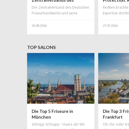
Deutschen
das Frauenfe
Der Zentralverband des Deutschen
Redken brachte 
Friseurhandwerks zur
Bühne für g
Friseurhandwerks und seine
Expertise dorth
Zukunft der geringfügigen
Mitglieder verfolgen dieaktuelle
und lange Tanz
Beschäftigung (Minijobs)
politische Debatte über die Zukunft
am meisten zuse
03.08.2026
27.07.2026
der geringfügigen Beschäftigung
größte Hip-Hop
mit großerAufmerksamkeit. Vor
Raum. Gemeinsa
dem Hintergrund der
Douglas verwan
TOP SALONS
Empfehlungen der
Frauenfeld Festi
Alterssicherungskommission ,den
Erlebnisraum, de
steuer - und
Festival-Sünder
sozialversicherungsrechtlichen
Protectors wer
Sonderstatus
geringfügigerBeschäftigungsverhält
nisse weitgehend abzuschaffen,
halten wir es für
Die Top 5 Friseure in
Die Top 3 Fri
München
Frankfurt
Schnipp Schnapp - Haare ab! Wir
Ob chic oder tr