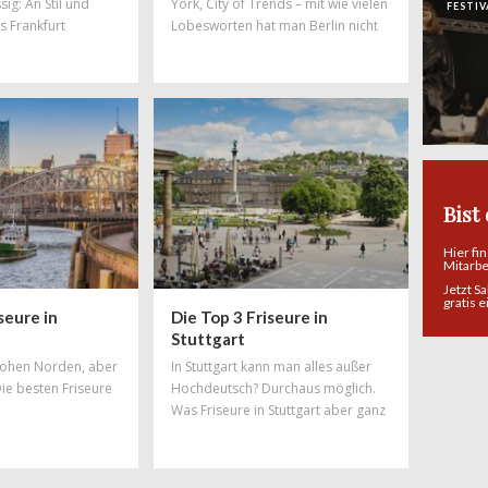
sig: An Stil und
York, City of Trends – mit wie vielen
FESTIV
s Frankfurt
Lobesworten hat man Berlin nicht
schon überhäuft! Zu Recht, denn in
Berlin steppt der Bär und dort
spielt die Musik. Auch in haarigen
Angelegenheiten hat die
Hauptstadt die Nase vorn – mit
Salons, in denen Trends geboren
werden und wo sich Styles und
Stylisten aus der ganzen Welt feiern
Bist
lassen. Hier findet ihr Salons, die zu
den
Hier fi
Mitarb
Jetzt S
gratis 
seure in
Die Top 3 Friseure in
Stuttgart
 hohen Norden, aber
In Stuttgart kann man alles außer
Die besten Friseure
Hochdeutsch? Durchaus möglich.
Was Friseure in Stuttgart aber ganz
bestimmt beherrschen, ist tolles
Hairstyling! Doch auch in Sachen
Haareschneiden und gute Beratung