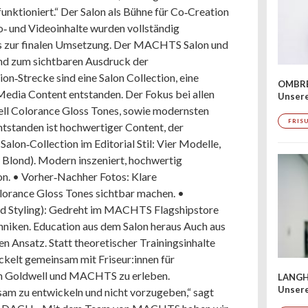
funktioniert.“ Der Salon als Bühne für Co‑Creation
o‑ und Videoinhalte wurden vollständig
is zur finalen Umsetzung. Der MACHTS Salon und
und zum sichtbaren Ausdruck der
on‑Strecke sind eine Salon Collection, eine
OMBRÉ
Media Content entstanden. Der Fokus bei allen
Unser
ell Colorance Gloss Tones, sowie modernsten
FRIS
Entstanden ist hochwertiger Content, der
Salon‑Collection im Editorial Stil: Vier Modelle,
d Blond). Modern inszeniert, hochwertig
on. • Vorher‑Nachher Fotos: Klare
lorance Gloss Tones sichtbar machen. •
nd Styling): Gedreht im MACHTS Flagshipstore
hniken. Education aus dem Salon heraus Auch aus
en Ansatz. Statt theoretischer Trainingsinhalte
ckelt gemeinsam mit Friseur:innen für
von Goldwell und MACHTS zu erleben.
LANGH
Unsere
am zu entwickeln und nicht vorzugeben,“ sagt