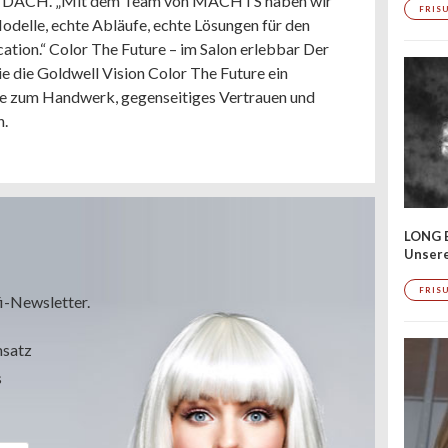
lon DACH. „Mit dem Team von MACHTS haben wir
FRIS
Modelle, echte Abläufe, echte Lösungen für den
cation.“ Color The Future – im Salon erlebbar Der
 die Goldwell Vision Color The Future ein
e zum Handwerk, gegenseitiges Vertrauen und
n.
LONG 
Unser
FRIS
i-Newsletter.
msatz
s