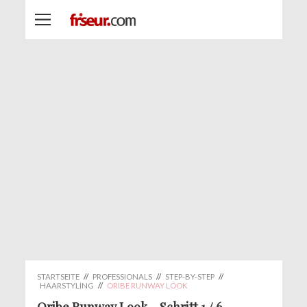
STARTSEITE
//
PROFESSIONALS
//
STEP-BY-STEP
//
HAARSTYLING
//
ORIBE RUNWAY LOOK
Oribe Runway Look – Schritt 1 / 6