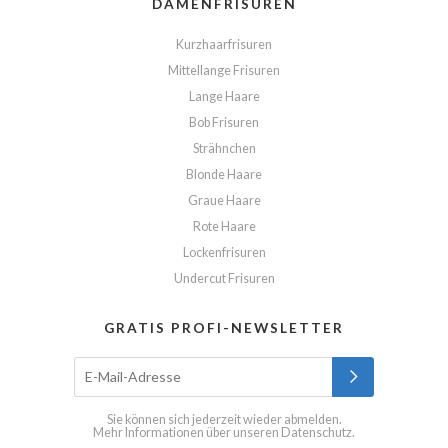
DAMENFRISUREN
Kurzhaarfrisuren
Mittellange Frisuren
Lange Haare
Bob Frisuren
Strähnchen
Blonde Haare
Graue Haare
Rote Haare
Lockenfrisuren
Undercut Frisuren
GRATIS PROFI-NEWSLETTER
Sie können sich jederzeit wieder abmelden.
Mehr Informationen über unseren
Datenschutz
.