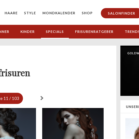
HAARE
STYLE
MONDKALENDER
SHOP
SALONFINDER
NNER
KINDER
SPECIALS
FRISURENRATGEBER
TREND
GOLDW
frisuren
te
11 / 103
UNSER