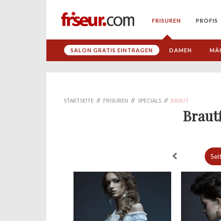
FRISUREN
PROFIS
SALON GRATIS EINTRAGEN
DAMEN
MÄ
STARTSEITE
//
FRISUREN
//
SPECIALS
//
BRAUT
Braut
Sei