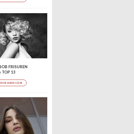
BOB FRISUREN
e TOP 13
UREN ANZEIGEN