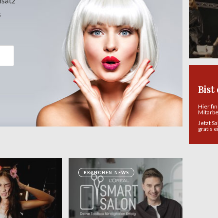
msatz
s
Bist
Hier fi
Mitarb
Jetzt S
gratis 
BRANCHEN-NEWS