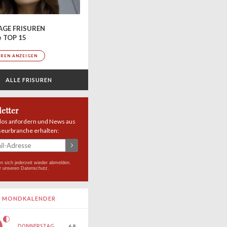
AGE FRISUREN
e TOP 15
UREN ANZEIGEN
ALLE FRISUREN
etter
los anfordern und News aus
seurbranche erhalten:
n sich jederzeit wieder abmelden.
r unseren
Datenschutz
.
MONDKALENDER
DONNERSTAG
6.8.