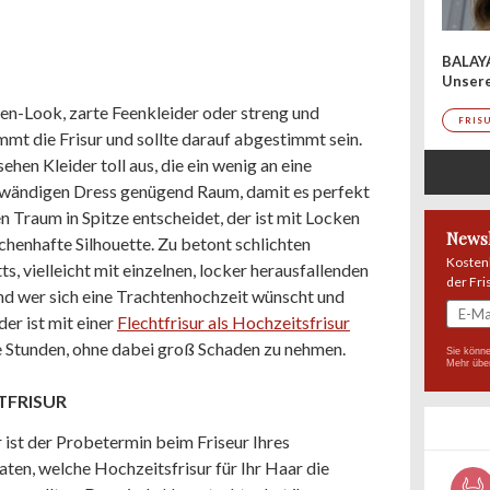
BALAY
Unser
en-Look, zarte Feenkleider oder streng und
FRIS
mmt die Frisur und sollte darauf abgestimmt sein.
hen Kleider toll aus, die ein wenig an eine
fwändigen Dress genügend Raum, damit es perfekt
en Traum in Spitze entscheidet, der ist mit Locken
Newsl
chenhafte Silhouette. Zu betont schlichten
Kosten
s, vielleicht mit einzelnen, locker herausfallenden
der Fri
d wer sich eine Trachtenhochzeit wünscht und
der ist mit einer
Flechtfrisur als Hochzeitsfrisur
ge Stunden, ohne dabei groß Schaden zu nehmen.
Sie könne
Mehr übe
TFRISUR
r ist der Probetermin beim Friseur Ihres
aten, welche Hochzeitsfrisur für Ihr Haar die