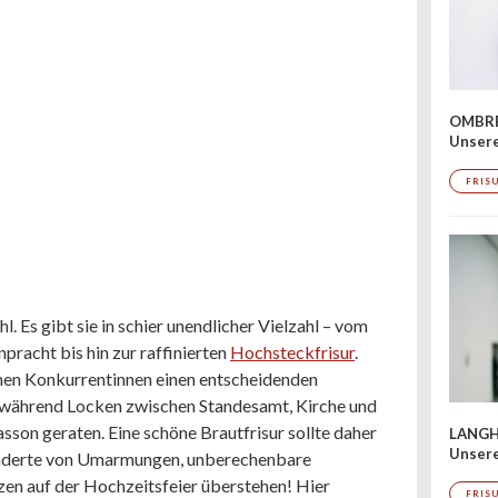
OMBRÉ
Unser
FRIS
. Es gibt sie in schier unendlicher Vielzahl – vom
racht bis hin zur raffinierten
Hochsteckfrisur
.
nen Konkurrentinnen einen entscheidenden
g, während Locken zwischen Standesamt, Kirche und
asson geraten. Eine schöne Brautfrisur sollte daher
LANGH
Unsere
 hunderte von Umarmungen, unberechenbare
en auf der Hochzeitsfeier überstehen! Hier
FRIS