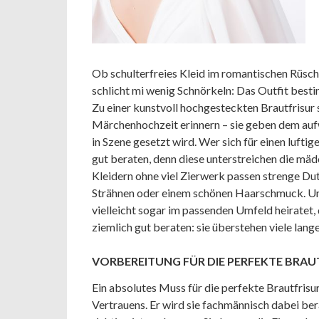
Ob schulterfreies Kleid im romantischen Rüsch
schlicht mi wenig Schnörkeln: Das Outfit besti
Zu einer kunstvoll hochgesteckten Brautfrisur se
Märchenhochzeit erinnern – sie geben dem au
in Szene gesetzt wird. Wer sich für einen luftig
gut beraten, denn diese unterstreichen die mäd
Kleidern ohne viel Zierwerk passen strenge Dutt
Strähnen oder einem schönen Haarschmuck. Un
vielleicht sogar im passenden Umfeld heiratet, 
ziemlich gut beraten: sie überstehen viele lan
VORBEREITUNG FÜR DIE PERFEKTE BRAU
Ein absolutes Muss für die perfekte Brautfrisu
Vertrauens. Er wird sie fachmännisch dabei ber