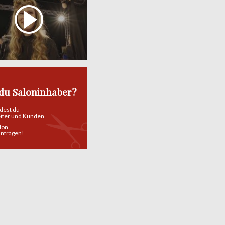
 du Saloninhaber?
ndest du
eiter und Kunden
alon
eintragen!